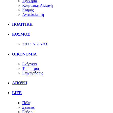
Έγκλημα
Κλιματική Αλλαγή
Καιρός
Ανακύκλωση
ΠΟΛΙΤΙΚΗ
ΚΟΣΜΟΣ
22ΟΣ ΑΙΩΝΑΣ
ΟΙΚΟΝΟΜΙΑ
Ενέργεια
Τουρισμός
Επιχειρήσεις
ΑΠΟΨΗ
LIFE
Πόλη
Σχέσεις
Γεύση