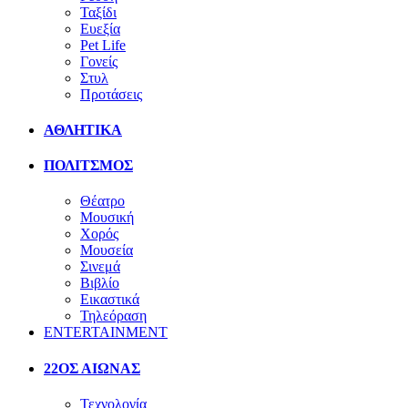
Ταξίδι
Ευεξία
Pet Life
Γονείς
Στυλ
Προτάσεις
ΑΘΛΗΤΙΚΑ
ΠΟΛΙΤΣΜΟΣ
Θέατρο
Μουσική
Χορός
Μουσεία
Σινεμά
Βιβλίο
Εικαστικά
Τηλεόραση
ENTERTAINMENT
22ΟΣ ΑΙΩΝΑΣ
Τεχνολογία