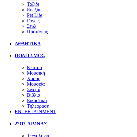
Ταξίδι
Ευεξία
Pet Life
Γονείς
Στυλ
Προτάσεις
ΑΘΛΗΤΙΚΑ
ΠΟΛΙΤΣΜΟΣ
Θέατρο
Μουσική
Χορός
Μουσεία
Σινεμά
Βιβλίο
Εικαστικά
Τηλεόραση
ENTERTAINMENT
22ΟΣ ΑΙΩΝΑΣ
Τεχνολογία