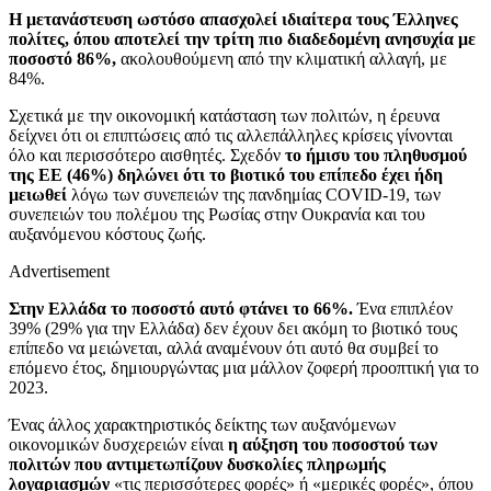
Η μετανάστευση ωστόσο απασχολεί ιδιαίτερα τους Έλληνες
πολίτες, όπου αποτελεί την τρίτη πιο διαδεδομένη ανησυχία με
ποσοστό 86%,
ακολουθούμενη από την κλιματική αλλαγή, με
84%.
Σχετικά με την οικονομική κατάσταση των πολιτών, η έρευνα
δείχνει ότι οι επιπτώσεις από τις αλλεπάλληλες κρίσεις γίνονται
όλο και περισσότερο αισθητές. Σχεδόν
το ήμισυ του πληθυσμού
της ΕΕ (46%) δηλώνει ότι το βιοτικό του επίπεδο έχει ήδη
μειωθεί
λόγω των συνεπειών της πανδημίας COVID-19, των
συνεπειών του πολέμου της Ρωσίας στην Ουκρανία και του
αυξανόμενου κόστους ζωής.
Advertisement
Στην Ελλάδα το ποσοστό αυτό φτάνει το 66%.
Ένα επιπλέον
39% (29% για την Ελλάδα) δεν έχουν δει ακόμη το βιοτικό τους
επίπεδο να μειώνεται, αλλά αναμένουν ότι αυτό θα συμβεί το
επόμενο έτος, δημιουργώντας μια μάλλον ζοφερή προοπτική για το
2023.
Ένας άλλος χαρακτηριστικός δείκτης των αυξανόμενων
οικονομικών δυσχερειών είναι
η αύξηση του ποσοστού των
πολιτών που αντιμετωπίζουν δυσκολίες πληρωμής
λογαριασμών
«τις περισσότερες φορές» ή «μερικές φορές», όπου