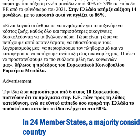
παρατηρείται αύξηση εννέα μονάδων από 30% σε 39% σε επίπεδο
ΕΕ από το φθινόπωρο του 2021.
Στην Ελλάδα υπήρξε αύξηση 14
μονάδων, με το ποσοστό αυτό να αγγίζει το 86%
.
«Είναι λογικό οι άνθρωποι να ανησυχούν για το αυξανόμενο
κόστος ζωής, καθώς όλο και περισσότερες οικογένειες
δυσκολεύονται να τα βγάλουν πέρα. Τώρα είναι η ώρα να
πετύχουμε απτά αποτελέσματα, να τιθασεύσουμε τους
λογαριασμούς μας, να περιορίσουμε τον πληθωρισμό και να
καταφέρουμε να πετύχουμε ανάπτυξη στις οικονομίες μας. Πρέπει
να προστατεύσουμε τα πιο ευάλωτα μέλη των κοινωνιών
μας»,
δήλωσε η πρόεδρος του Ευρωπαϊκού Κοινοβουλίου
Ρομπέρτα Μετσόλα.
Advertisement
Την ίδια ώρα
περισσότεροι από 6 στους 10 Ευρωπαίους
πιστεύουν ότι τα πράγματα στην Ε.Ε. πάνε προς τη λάθος
κατεύθυνση, ενώ σε εθνικό επίπεδο όσο αφορά την Ελλάδα το
ποσοστό που πιστεύει το ίδιο ανέρχεται στο 68%.