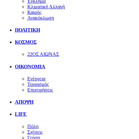
Έγκλημα
Κλιματική Αλλαγή
Καιρός
Ανακύκλωση
ΠΟΛΙΤΙΚΗ
ΚΟΣΜΟΣ
22ΟΣ ΑΙΩΝΑΣ
ΟΙΚΟΝΟΜΙΑ
Ενέργεια
Τουρισμός
Επιχειρήσεις
ΑΠΟΨΗ
LIFE
Πόλη
Σχέσεις
Γεύση