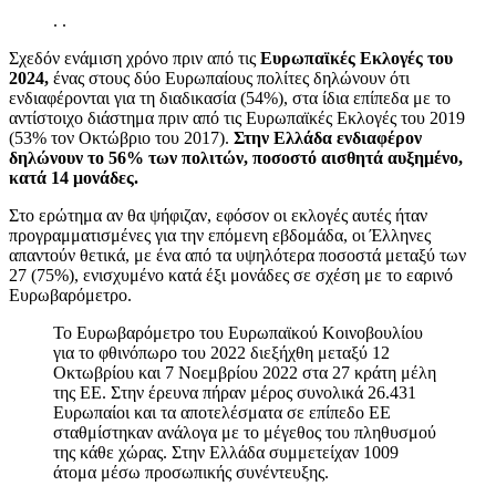
.
.
Σχεδόν ενάμιση χρόνο πριν από τις
Ευρωπαϊκές Εκλογές του
2024,
ένας στους δύο Ευρωπαίους πολίτες δηλώνουν ότι
ενδιαφέρονται για τη διαδικασία (54%), στα ίδια επίπεδα με το
αντίστοιχο διάστημα πριν από τις Ευρωπαϊκές Εκλογές του 2019
(53% τον Οκτώβριο του 2017).
Στην Ελλάδα ενδιαφέρον
δηλώνουν το 56% των πολιτών, ποσοστό αισθητά αυξημένο,
κατά 14 μονάδες.
Στο ερώτημα αν θα ψήφιζαν, εφόσον οι εκλογές αυτές ήταν
προγραμματισμένες για την επόμενη εβδομάδα, οι Έλληνες
απαντούν θετικά, με ένα από τα υψηλότερα ποσοστά μεταξύ των
27 (75%), ενισχυμένο κατά έξι μονάδες σε σχέση με το εαρινό
Ευρωβαρόμετρο.
Το Ευρωβαρόμετρο του Ευρωπαϊκού Κοινοβουλίου
για το φθινόπωρο του 2022 διεξήχθη μεταξύ 12
Οκτωβρίου και 7 Νοεμβρίου 2022 στα 27 κράτη μέλη
της ΕΕ. Στην έρευνα πήραν μέρος συνολικά 26.431
Ευρωπαίοι και τα αποτελέσματα σε επίπεδο ΕΕ
σταθμίστηκαν ανάλογα με το μέγεθος του πληθυσμού
της κάθε χώρας. Στην Ελλάδα συμμετείχαν 1009
άτομα μέσω προσωπικής συνέντευξης.