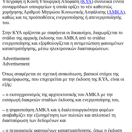
Υπεγράφη η Κοινή Υπουργική Απόφαση (
ΚΥΑ
) συνολικά εννέα
συναρμόδιων υπουργείων η οποία ορίζει το νέο καθεστώς
χορήγησης Αριθμού Μητρώου Κοινωνικής Ασφάλισης (
ΑΜΚΑ
),
καθώς και τις προϋποθέσεις ενεργοποίησης ή απενεργοποίησής
του.
Στην ΚΥΑ ορίζονται με σαφήνεια οι δικαιούχοι, διαχωρίζεται το
στάδιο της αρχικής έκδοσης του ΑΜΚΑ από το στάδιο
ενεργοποίησης και εξορθολογίζεται η αντιμετώπιση φαινομένων
καταστρατήγησης, μέσω ηλεκτρονικών διασταυρώσεων.
Advertisement
Advertisement
Όπως αναφέρεται σε σχετική ανακοίνωση, βασικοί στόχοι της
αναμόρφωσης, που επιχειρείται με την έκδοση της ΚΥΑ, είναι οι
εξής:
–
ο εκσυγχρονισμός της αρχιτεκτονικής του ΑΜΚΑ με την
εισαγωγή διακριτών σταδίων έκδοσης και ενεργοποίησης του,
–
η ψηφιοποίηση ΑΜΚΑ και η διαλειτουργικότητα φορέων
αναβαθμίζει την εξυπηρέτηση των πολιτών και απλοποιεί τη
διασταύρωση των δεδομένων και
–
ο περιορισμός φαινομένων καταστρατήγησης, όπως η έκδοση