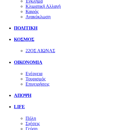
Έγκλημα
Κλιματική Αλλαγή
Καιρός
Ανακύκλωση
ΠΟΛΙΤΙΚΗ
ΚΟΣΜΟΣ
22ΟΣ ΑΙΩΝΑΣ
ΟΙΚΟΝΟΜΙΑ
Ενέργεια
Τουρισμός
Επιχειρήσεις
ΑΠΟΨΗ
LIFE
Πόλη
Σχέσεις
Γεύση