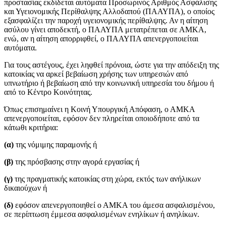
προστασίας εκδίδεται αυτόματα Προσωρινός Αριθμός Ασφάλισης
και Υγειονομικής Περίθαλψης Αλλοδαπού (ΠΑΑΥΠΑ), ο οποίος
εξασφαλίζει την παροχή υγειονομικής περίθαλψης. Αν η αίτηση
ασύλου γίνει αποδεκτή, ο ΠΑΑΥΠΑ μετατρέπεται σε ΑΜΚΑ,
ενώ, αν η αίτηση απορριφθεί, ο ΠΑΑΥΠΑ απενεργοποιείται
αυτόματα.
Για τους αστέγους, έχει ληφθεί πρόνοια, ώστε για την απόδειξη της
κατοικίας να αρκεί βεβαίωση χρήσης των υπηρεσιών από
υπνωτήριο ή βεβαίωση από την κοινωνική υπηρεσία του δήμου ή
από το Κέντρο Κοινότητας.
Όπως επισημαίνει η Κοινή Υπουργική Απόφαση, ο ΑΜΚΑ
απενεργοποιείται, εφόσον δεν πληρείται οποιοδήποτε από τα
κάτωθι κριτήρια:
(α)
της νόμιμης παραμονής ή
(β)
της πρόσβασης στην αγορά εργασίας ή
(γ)
της πραγματικής κατοικίας στη χώρα, εκτός των ανήλικων
δικαιούχων ή
(δ)
εφόσον απενεργοποιηθεί ο ΑΜΚΑ του άμεσα ασφαλισμένου,
σε περίπτωση έμμεσα ασφαλισμένων ενηλίκων ή ανηλίκων.