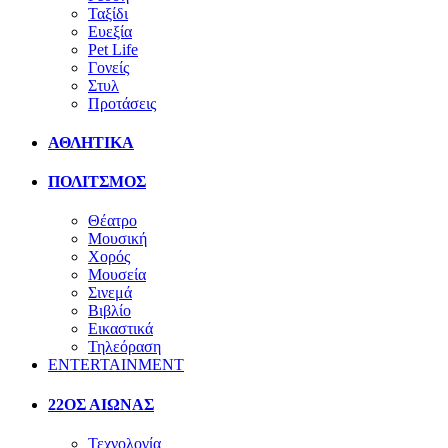
Ταξίδι
Ευεξία
Pet Life
Γονείς
Στυλ
Προτάσεις
ΑΘΛΗΤΙΚΑ
ΠΟΛΙΤΣΜΟΣ
Θέατρο
Μουσική
Χορός
Μουσεία
Σινεμά
Βιβλίο
Εικαστικά
Τηλεόραση
ENTERTAINMENT
22ΟΣ ΑΙΩΝΑΣ
Τεχνολογία