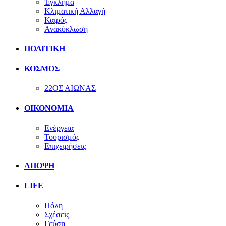
Έγκλημα
Κλιματική Αλλαγή
Καιρός
Ανακύκλωση
ΠΟΛΙΤΙΚΗ
ΚΟΣΜΟΣ
22ΟΣ ΑΙΩΝΑΣ
ΟΙΚΟΝΟΜΙΑ
Ενέργεια
Τουρισμός
Επιχειρήσεις
ΑΠΟΨΗ
LIFE
Πόλη
Σχέσεις
Γεύση