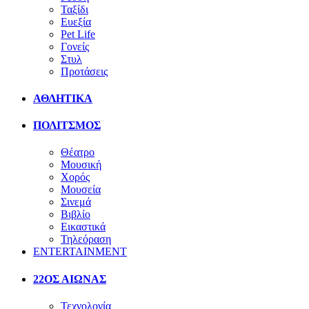
Ταξίδι
Ευεξία
Pet Life
Γονείς
Στυλ
Προτάσεις
ΑΘΛΗΤΙΚΑ
ΠΟΛΙΤΣΜΟΣ
Θέατρο
Μουσική
Χορός
Μουσεία
Σινεμά
Βιβλίο
Εικαστικά
Τηλεόραση
ENTERTAINMENT
22ΟΣ ΑΙΩΝΑΣ
Τεχνολογία