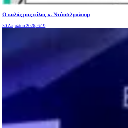
Ο καλός μας φίλος κ. Ντάισελμπλουμ
30 Απριλίου 2026, 6:19