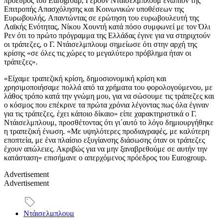
πρόεδρος του Eurogroup, Γερούν Ντάισελμπλουμ ενώπιον της
Επιτροπής Απασχόλησης και Κοινωνικών υποθέσεων της
Ευρωβουλής. Απαντώντας σε ερώτηση του ευρωβουλευτή της
Λαϊκής Ενότητας, Νίκου Χουντή κατά πόσο συμφωνεί με τον Όλι
Ρεν ότι το πρώτο πρόγραμμα της Ελλάδας έγινε για να στηριχτούν
οι τράπεζες, ο Γ. Ντάισελμπλουμ σημείωσε ότι στην αρχή της
κρίσης «σε όλες τις χώρες το μεγαλύτερο πρόβλημα ήταν οι
τράπεζες».
«Είχαμε τραπεζική κρίση, δημοσιονομική κρίση και
χρησιμοποιήσαμε πολλά από τα χρήματα του φορολογούμενου, με
λάθος τρόπο κατά την γνώμη μου, για να σώσουμε τις τράπεζες και
ο κόσμος που επέκρινε τα πρώτα χρόνια λέγοντας πως όλα έγιναν
για τις τράπεζες, έχει κάποιο δίκαιο» είπε χαρακτηριστικά ο Γ.
Ντάισελμπλουμ, προσθέτοντας ότι γι΄αυτό το λόγο δημιουργήθηκε
η τραπεζική ένωση. «Με υψηλότερες προδιαγραφές, με καλύτερη
εποπτεία, με ένα πλαίσιο εξυγίανσης διάσωσης όταν οι τράπεζες
έχουν απώλειες. Ακριβώς για να μην ξαναβρεθούμε σε αυτήν την
κατάσταση» επισήμανε ο απερχόμενος πρόεδρος του Eurogroup.
Advertisement
Advertisement
Ντάισελμπλουμ