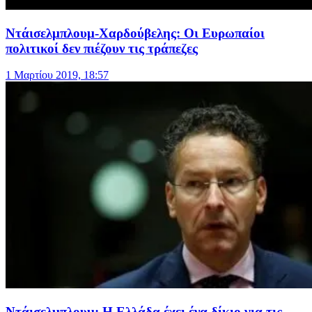
Ντάισελμπλουμ-Χαρδούβελης: Οι Ευρωπαίοι
πολιτικοί δεν πιέζουν τις τράπεζες
1 Μαρτίου 2019, 18:57
Ντάισελμπλουμ: Η Ελλάδα έχει ένα δίκιο για τις