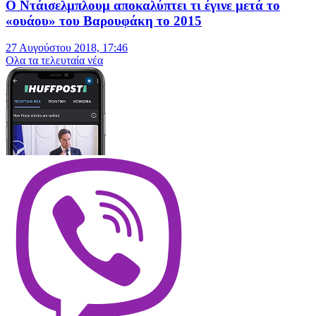
Ο Ντάισελμπλουμ αποκαλύπτει τι έγινε μετά το
«ουάου» του Βαρουφάκη το 2015
27 Αυγούστου 2018, 17:46
Oλα τα τελευταία νέα