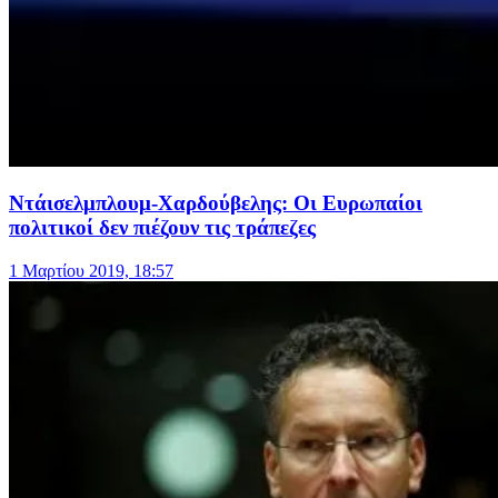
Ντάισελμπλουμ-Χαρδούβελης: Οι Ευρωπαίοι
πολιτικοί δεν πιέζουν τις τράπεζες
1 Μαρτίου 2019, 18:57