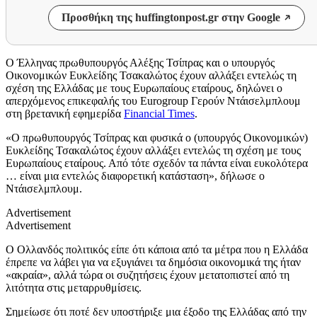
Προσθήκη της huffingtonpost.gr στην Google
Ο Έλληνας πρωθυπουργός Αλέξης Τσίπρας και ο υπουργός
Οικονομικών Ευκλείδης Τσακαλώτος έχουν αλλάξει εντελώς τη
σχέση της Ελλάδας με τους Ευρωπαίους εταίρους, δηλώνει ο
απερχόμενος επικεφαλής του Eurogroup Γερούν Ντάισελμπλουμ
στη βρετανική εφημερίδα
Financial Times
.
«Ο πρωθυπουργός Τσίπρας και φυσικά ο (υπουργός Οικονομικών)
Ευκλείδης Τσακαλώτος έχουν αλλάξει εντελώς τη σχέση με τους
Ευρωπαίους εταίρους. Από τότε σχεδόν τα πάντα είναι ευκολότερα
… είναι μια εντελώς διαφορετική κατάσταση», δήλωσε ο
Ντάισελμπλουμ.
Advertisement
Advertisement
Ο Ολλανδός πολιτικός είπε ότι κάποια από τα μέτρα που η Ελλάδα
έπρεπε να λάβει για να εξυγιάνει τα δημόσια οικονομικά της ήταν
«ακραία», αλλά τώρα οι συζητήσεις έχουν μετατοπιστεί από τη
λιτότητα στις μεταρρυθμίσεις.
Σημείωσε ότι ποτέ δεν υποστήριξε μια έξοδο της Ελλάδας από την