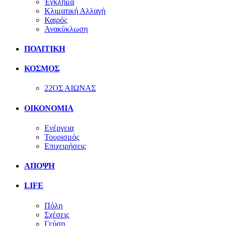
Έγκλημα
Κλιματική Αλλαγή
Καιρός
Ανακύκλωση
ΠΟΛΙΤΙΚΗ
ΚΟΣΜΟΣ
22ΟΣ ΑΙΩΝΑΣ
ΟΙΚΟΝΟΜΙΑ
Ενέργεια
Τουρισμός
Επιχειρήσεις
ΑΠΟΨΗ
LIFE
Πόλη
Σχέσεις
Γεύση