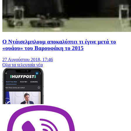
Ο Ντάισελμπλουμ αποκαλύπτει τι έγινε μετά το
«ουάου» του Βαρουφάκη το 2015
27 Αυγούστου 2018, 17:46
Oλα τα τελευταία νέα