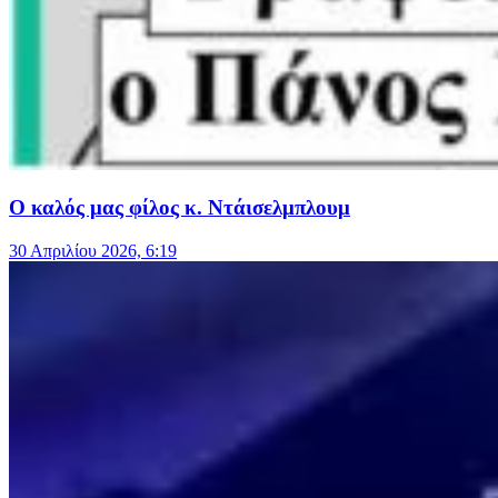
Ο καλός μας φίλος κ. Ντάισελμπλουμ
30 Απριλίου 2026, 6:19