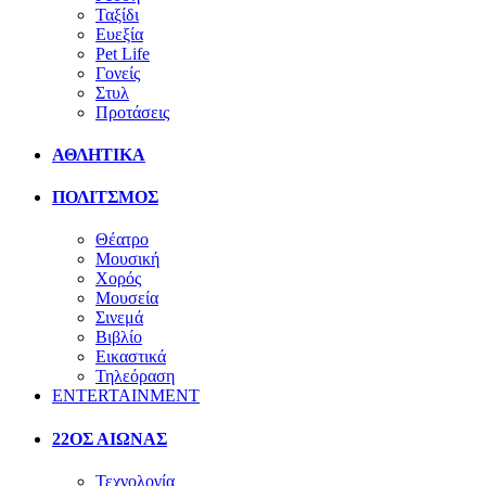
Ταξίδι
Ευεξία
Pet Life
Γονείς
Στυλ
Προτάσεις
ΑΘΛΗΤΙΚΑ
ΠΟΛΙΤΣΜΟΣ
Θέατρο
Μουσική
Χορός
Μουσεία
Σινεμά
Βιβλίο
Εικαστικά
Τηλεόραση
ENTERTAINMENT
22ΟΣ ΑΙΩΝΑΣ
Τεχνολογία