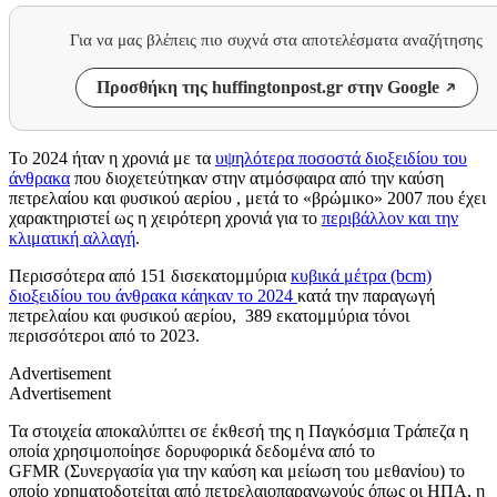
Για να μας βλέπεις πιο συχνά στα αποτελέσματα αναζήτησης
Προσθήκη της huffingtonpost.gr στην Google
Το 2024 ήταν η χρονιά με τα
υψηλότερα ποσοστά διοξειδίου του
άνθρακα
που διοχετεύτηκαν στην ατμόσφαιρα από την καύση
πετρελαίου και φυσικού αερίου , μετά το «βρώμικο» 2007 που έχει
χαρακτηριστεί ως η χειρότερη χρονιά για το
περιβάλλον και την
κλιματική αλλαγή
.
Περισσότερα από 151 δισεκατομμύρια
κυβικά μέτρα (bcm)
διοξειδίου του άνθρακα κάηκαν το 2024
κατά την παραγωγή
πετρελαίου και φυσικού αερίου, 389 εκατομμύρια τόνοι
περισσότεροι από το 2023.
Advertisement
Advertisement
Τα στοιχεία αποκαλύπτει σε έκθεσή της η Παγκόσμια Τράπεζα η
οποία χρησιμοποίησε δορυφορικά δεδομένα από το
GFMR (Συνεργασία για την καύση και μείωση του μεθανίου) το
οποίο χρηματοδοτείται από πετρελαιοπαραγωγούς όπως οι ΗΠΑ, η