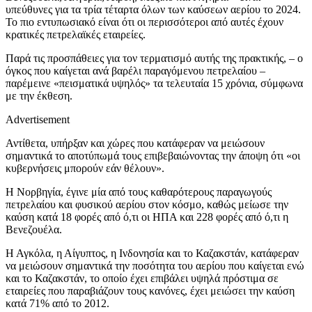
υπεύθυνες για τα τρία τέταρτα όλων των καύσεων αερίου το 2024.
Το πιο εντυπωσιακό είναι ότι οι περισσότεροι από αυτές έχουν
κρατικές πετρελαϊκές εταιρείες.
Παρά τις προσπάθειες για τον τερματισμό αυτής της πρακτικής, – ο
όγκος που καίγεται ανά βαρέλι παραγόμενου πετρελαίου –
παρέμεινε «πεισματικά υψηλός» τα τελευταία 15 χρόνια, σύμφωνα
με την έκθεση.
Advertisement
Αντίθετα, υπήρξαν και χώρες που κατάφεραν να μειώσουν
σημαντικά το αποτύπωμά τους επιβεβαιώνοντας την άποψη ότι «οι
κυβερνήσεις μπορούν εάν θέλουν».
Η Νορβηγία, έγινε μία από τους καθαρότερους παραγωγούς
πετρελαίου και φυσικού αερίου στον κόσμο, καθώς μείωσε την
καύση κατά 18 φορές από ό,τι οι ΗΠΑ και 228 φορές από ό,τι η
Βενεζουέλα.
Η Αγκόλα, η Αίγυπτος, η Ινδονησία και το Καζακστάν, κατάφεραν
να μειώσουν σημαντικά την ποσότητα του αερίου που καίγεται ενώ
και το Καζακστάν, το οποίο έχει επιβάλει υψηλά πρόστιμα σε
εταιρείες που παραβιάζουν τους κανόνες, έχει μειώσει την καύση
κατά 71% από το 2012.