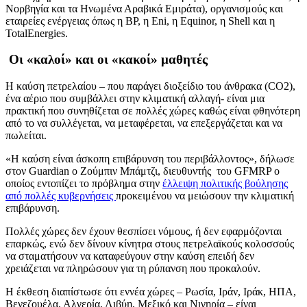
Νορβηγία και τα Ηνωμένα Αραβικά Εμιράτα), οργανισμούς και
εταιρείες ενέργειας όπως η BP, η Eni, η Equinor, η Shell και η
TotalEnergies.
Οι «καλοί» και οι «κακοί» μαθητές
Η καύση πετρελαίου – που παράγει διοξείδιο του άνθρακα (CO2),
ένα αέριο που συμβάλλει στην κλιματική αλλαγή- είναι μια
πρακτική που συνηθίζεται σε πολλές χώρες καθώς είναι φθηνότερη
από το να συλλέγεται, να μεταφέρεται, να επεξεργάζεται και να
πωλείται.
«Η καύση είναι άσκοπη επιβάρυνση του περιβάλλοντος», δήλωσε
στον Guardian ο Ζούμπιν Μπάμτζι, διευθυντής του GFMRP ο
οποίος εντοπίζει το πρόβλημα στην
έλλειψη πολιτικής βούλησης
από πολλές κυβερνήσεις
προκειμένου να μειώσουν την κλιματική
επιβάρυνση.
Πολλές χώρες δεν έχουν θεσπίσει νόμους, ή δεν εφαρμόζονται
επαρκώς, ενώ δεν δίνουν κίνητρα στους πετρελαϊκούς κολοσσούς
να σταματήσουν να καταφεύγουν στην καύση επειδή δεν
χρειάζεται να πληρώσουν για τη ρύπανση που προκαλούν.
Η έκθεση διαπίστωσε ότι εννέα χώρες – Ρωσία, Ιράν, Ιράκ, ΗΠΑ,
Βενεζουέλα, Αλγερία, Λιβύη, Μεξικό και Νιγηρία – είναι