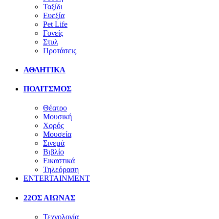
Ταξίδι
Ευεξία
Pet Life
Γονείς
Στυλ
Προτάσεις
ΑΘΛΗΤΙΚΑ
ΠΟΛΙΤΣΜΟΣ
Θέατρο
Μουσική
Χορός
Μουσεία
Σινεμά
Βιβλίο
Εικαστικά
Τηλεόραση
ENTERTAINMENT
22ΟΣ ΑΙΩΝΑΣ
Τεχνολογία