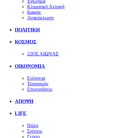
Έγκλημα
Κλιματική Αλλαγή
Καιρός
Ανακύκλωση
ΠΟΛΙΤΙΚΗ
ΚΟΣΜΟΣ
22ΟΣ ΑΙΩΝΑΣ
ΟΙΚΟΝΟΜΙΑ
Ενέργεια
Τουρισμός
Επιχειρήσεις
ΑΠΟΨΗ
LIFE
Πόλη
Σχέσεις
Γεύση