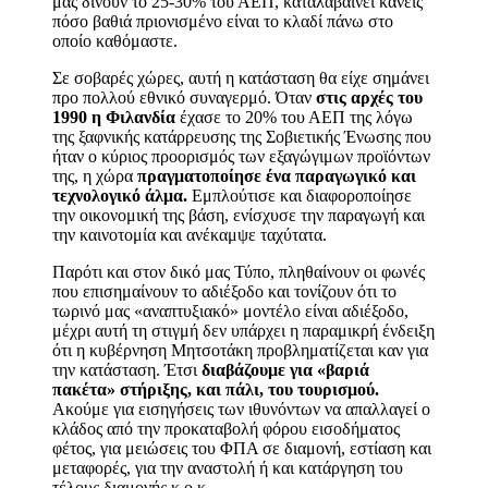
μας δίνουν το 25-30% του ΑΕΠ, καταλαβαίνει κανείς
πόσο βαθιά πριονισμένο είναι το κλαδί πάνω στο
οποίο καθόμαστε.
Σε σοβαρές χώρες, αυτή η κατάσταση θα είχε σημάνει
προ πολλού εθνικό συναγερμό. Όταν
στις αρχές του
1990 η Φιλανδία
έχασε το 20% του ΑΕΠ της λόγω
της ξαφνικής κατάρρευσης της Σοβιετικής Ένωσης που
ήταν ο κύριος προορισμός των εξαγώγιμων προϊόντων
της, η χώρα
πραγματοποίησε ένα παραγωγικό και
τεχνολογικό άλμα.
Εμπλούτισε και διαφοροποίησε
την οικονομική της βάση, ενίσχυσε την παραγωγή και
την καινοτομία και ανέκαμψε ταχύτατα.
Παρότι και στον δικό μας Τύπο, πληθαίνουν οι φωνές
που επισημαίνουν το αδιέξοδο και τονίζουν ότι το
τωρινό μας «αναπτυξιακό» μοντέλο είναι αδιέξοδο,
μέχρι αυτή τη στιγμή δεν υπάρχει η παραμικρή ένδειξη
ότι η κυβέρνηση Μητσοτάκη προβληματίζεται καν για
την κατάσταση. Έτσι
διαβάζουμε για «βαριά
πακέτα» στήριξης, και πάλι, του τουρισμού.
Ακούμε για εισηγήσεις των ιθυνόντων να απαλλαγεί ο
κλάδος από την προκαταβολή φόρου εισοδήματος
φέτος, για μειώσεις του ΦΠΑ σε διαμονή, εστίαση και
μεταφορές, για την αναστολή ή και κατάργηση του
τέλους διαμονής κ.ο.κ.