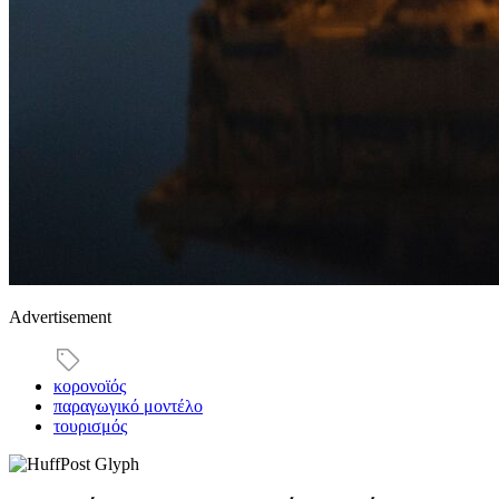
Advertisement
κορονοϊός
παραγωγικό μοντέλο
τουρισμός