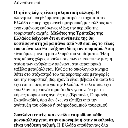
Advertisement
Ο τρίτος λόγος είναι η κλιματική αλλαγή.
Η
πλανητική υπερθέρμανση μετατρέπει ταχύτατα της
Ελλάδα σε περιοχή οιονεί ημιτροπική με πολλούς και
ενισχυμένους καύσωνες ιδίως την περίοδο της
τουριστικής αιχμής.
Μελέτες της Τράπεζας της
Ελλάδος δείχνουν ότι οι συνέπειές της θα
κοστίσουν στη χώρα πάνω από 700 δισ. ώς το τέλος
του αιώνα και θα πλήξουν ιδίως τον τουρισμό.
Αυτή
είναι όμως μόνο η μία πλευρά του νομίσματος. Ήδη
στις κύριες χώρες προέλευσης των επισκεπτών μας, η
στάση των ανθρώπων απέναντι στα αεροπορικά
ταξίδια μεταβάλλεται. Καθώς το οικολογικό κίνημα
θέτει στο στόχαστρό του τις αεροπορικές μεταφορές
και την τουριστική βιομηχανία είναι βέβαιο ότι αυτό θα
έχει επιπτώσεις και για την Ελλάδα. Η τελευταία έχει
επιπλέον το μειονέκτημα ότι δεν γειτονεύει με τις
κύριες τουριστικές αγορές της (Βρετανία, Γερμανία,
Σκανδιναβία), άρα δεν έχει να ελπίζει από την
ανάπτυξη του οδικού ή σιδηροδρομικού τουρισμού.
Συνελόντι ειπείν, και εν είδει επιμυθίου: κάθε
μονοκαλλιέργεια, στην οικονομία ή στην οικολογία,
είναι υπόθεση τοξική.
Η Ελλάδα αποθέτοντας όλα