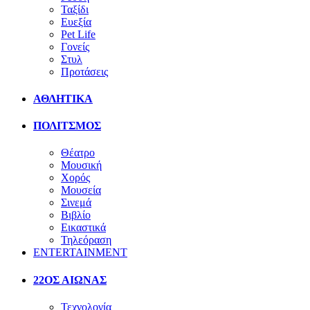
Ταξίδι
Ευεξία
Pet Life
Γονείς
Στυλ
Προτάσεις
ΑΘΛΗΤΙΚΑ
ΠΟΛΙΤΣΜΟΣ
Θέατρο
Μουσική
Χορός
Μουσεία
Σινεμά
Βιβλίο
Εικαστικά
Τηλεόραση
ENTERTAINMENT
22ΟΣ ΑΙΩΝΑΣ
Τεχνολογία