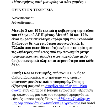
«Μην αφήνεις ποτέ μια κρίση να πάει χαμένη.»
ΟΥΙΝΣΤΟΝ ΤΣΩΡΤΣΙΛ
Advertisement
Advertisement
Μεταξύ 5 και 10% εκτιμά η κυβέρνηση την πτώση
του ελληνικού ΑΕΠ φέτος. Μεταξύ 10 και 17%
είναι η (ρεαλιστικότερη) πρόβλεψη του Εconomist.
Υπάρχουν δε και χειρότερα προγνωστικά. Η
Ελλάδα που (υποτίθεται ότι) ανήκει στα κράτη με
τις λιγότερες απώλειες από την πανδημία (στην
πραγματικότητα είμαστε στον παγκόσμιο μέσο
όρο), οικονομικά πλήττεται περισσότερο από κάθε
άλλο.
Γιατί;
Όλοι οι εκτιμητές
, από τον ΟΟΣΑ ώς τ
o
Oxford
Economics
, στο ερώτημα «τις πταίει;»
απαντούν μονολεκτικά: ο τουρισμός.
Όπως η
εξάρτησή
μας από τη
σταφίδα στα τέλη του 19ου
αιώνα
, έτσι και τώρα η (ακόμη εντονότερη) εξάρτηση
της οικονομίας μας από τον τουρισμό προμηνύεται
εθνικές καταστροφές. Όταν το
65% των ξενοδόχων
μας δηλώνουν ότι κινδυνεύουν με χρεοκοπία
και αυτοί