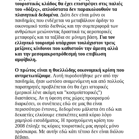
τουριστικός κλάδος θα έχει επιστρέψει στις παλιές
του «δόξες», απλούστατα δεν παρακολουθούν τα
πλανητικά δεδομένα
. Διότι δεν είναι μόνο οι
πανδημίες που ενδέχεται να μεταβάλουν άρδην το
οικονομικό τοπίο διεθνώς και την συμπεριφορά των
ανθρώπων μειώνοντας δραστικά τις αεροπορικές
μεταφορές και τα ταξίδια σε μόνιμη βάση.
Για τον
ελληνικό τουρισμό υπάρχουν τουλάχιστον τρεις
μείζονες κίνδυνοι που καθιστούν την άμεση αλλά
και την μεσομακροπρόθεσμή του επιβίωση
αμφίβολη.
Ο πρώτος είναι η θυελλώδης οικονομική κρίση που
αντιμετωπίζουμε
. Αυτή πυροδοτήθηκε μεν από την
πανδημία, ήταν ωστόσο αναμενόμενη και από πολλούς
παρατηρητές προβλέπεται ότι θα έχει ιστορικές
(μερικοί λένε ακόμη και ”κοσμοϊστορικές”)
διαστάσεις. Αν η ύφεση στις χώρες προορισμού
διαρκέσει, οι συνέπειες εδώ σε μας θα είναι
περισσότερο έντονες, δεδομένου μάλιστα ότι εδώ και
δεκαετίες ελκύουμε επισκέπτες κατά κύριο λόγο
χαμηλού εισοδήματος. Η προηγούμενη κρίση του
2008 έπληξε τις κύριες τουριστικές μας αγορές μόνο
πρόσκαιρα. Με αυτήν εδώ κάτι τέτοιο δεν είναι διόλου
βέβαιο.