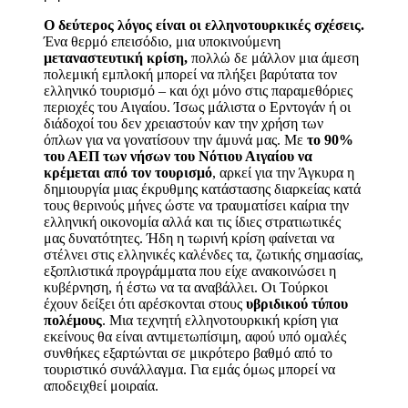
Ο δεύτερος λόγος είναι οι ελληνοτουρκικές σχέσεις.
Ένα θερμό επεισόδιο, μια υποκινούμενη
μεταναστευτική κρίση,
πολλώ δε μάλλον μια άμεση
πολεμική εμπλοκή μπορεί να πλήξει βαρύτατα τον
ελληνικό τουρισμό ‒ και όχι μόνο στις παραμεθόριες
περιοχές του Αιγαίου. Ίσως μάλιστα ο Ερντογάν ή οι
διάδοχοί του δεν χρειαστούν καν την χρήση των
όπλων για να γονατίσουν την άμυνά μας. Με
το 90%
του ΑΕΠ των νήσων του Νότιου Αιγαίου να
κρέμεται από τον τουρισμό
, αρκεί για την Άγκυρα η
δημιουργία μιας έκρυθμης κατάστασης διαρκείας κατά
τους θερινούς μήνες ώστε να τραυματίσει καίρια την
ελληνική οικονομία αλλά και τις ίδιες στρατιωτικές
μας δυνατότητες. Ήδη η τωρινή κρίση φαίνεται να
στέλνει στις ελληνικές καλένδες τα, ζωτικής σημασίας,
εξοπλιστικά προγράμματα που είχε ανακοινώσει η
κυβέρνηση, ή έστω να τα αναβάλλει. Οι Τούρκοι
έχουν δείξει ότι αρέσκονται στους
υβριδικού τύπου
πολέμους
. Μια τεχνητή ελληνοτουρκική κρίση για
εκείνους θα είναι αντιμετωπίσιμη, αφού υπό ομαλές
συνθήκες εξαρτώνται σε μικρότερο βαθμό από το
τουριστικό συνάλλαγμα. Για εμάς όμως μπορεί να
αποδειχθεί μοιραία.