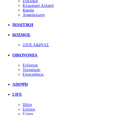
Έγκλημα
Κλιματική Αλλαγή
Καιρός
Ανακύκλωση
ΠΟΛΙΤΙΚΗ
ΚΟΣΜΟΣ
22ΟΣ ΑΙΩΝΑΣ
ΟΙΚΟΝΟΜΙΑ
Ενέργεια
Τουρισμός
Επιχειρήσεις
ΑΠΟΨΗ
LIFE
Πόλη
Σχέσεις
Γεύση