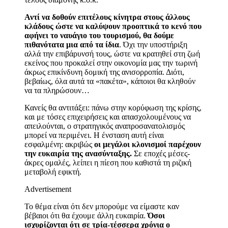
Αντί να δοθούν επιτέλους κίνητρα στους άλλους
κλάδους ώστε να καλύψουν προοπτικά το κενό που
αφήνει το ναυάγιο του τουρισμού, θα δούμε
πιθανότατα μια από τα ίδια
. Όχι την υποστήριξη
αλλά την επιβάρυνσή τους, ώστε να κρατηθεί στη ζωή
εκείνος που προκαλεί στην οικονομία μας την τωρινή
άκρως επικίνδυνη δομική της ανισορροπία. Διότι,
βεβαίως, όλα αυτά τα «πακέτα», κάποιοι θα κληθούν
να τα πληρώσουν…
Κανείς θα αντιτάξει: πάνω στην κορύφωση της κρίσης,
και με τόσες επιχειρήσεις και απασχολουμένους να
απειλούνται, ο στρατηγικός αναπροσανατολισμός
μπορεί να περιμένει. Η ένσταση αυτή είναι
εσφαλμένη: ακριβώς
οι μεγάλοι κλονισμοί παρέχουν
την ευκαιρία της ανασύνταξης.
Σε εποχές μέσες-
άκρες ομαλές, λείπει η πίεση που καθιστά τη ριζική
μεταβολή εφικτή.
Advertisement
Το θέμα είναι ότι δεν μπορούμε να είμαστε καν
βέβαιοι ότι θα έχουμε άλλη ευκαιρία.
Όσοι
ισχυρίζονται ότι σε τρία-τέσσερα χρόνια ο