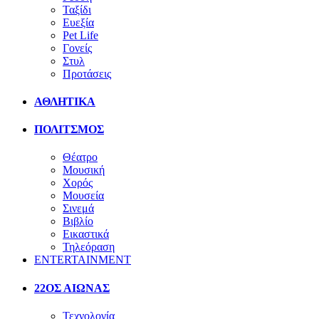
Ταξίδι
Ευεξία
Pet Life
Γονείς
Στυλ
Προτάσεις
ΑΘΛΗΤΙΚΑ
ΠΟΛΙΤΣΜΟΣ
Θέατρο
Μουσική
Χορός
Μουσεία
Σινεμά
Βιβλίο
Εικαστικά
Τηλεόραση
ENTERTAINMENT
22ΟΣ ΑΙΩΝΑΣ
Τεχνολογία