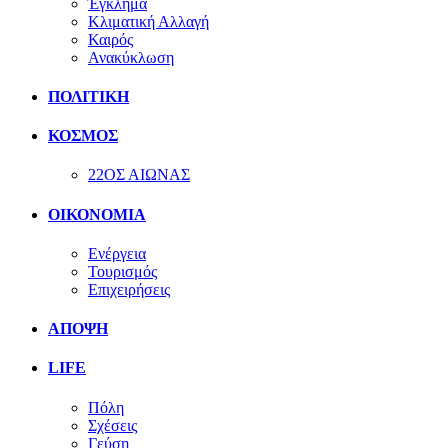
Έγκλημα
Κλιματική Αλλαγή
Καιρός
Ανακύκλωση
ΠΟΛΙΤΙΚΗ
ΚΟΣΜΟΣ
22ΟΣ ΑΙΩΝΑΣ
ΟΙΚΟΝΟΜΙΑ
Ενέργεια
Τουρισμός
Επιχειρήσεις
ΑΠΟΨΗ
LIFE
Πόλη
Σχέσεις
Γεύση