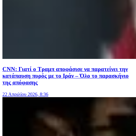
CNN: Γιατί ο Τραμπ αποφάσισε να παρατείνει την
κατάπαυση πυρός με το Ιράν – Όλο το παρασκήνιο
της απόφασης
22 Απριλίου 2026, 8:36