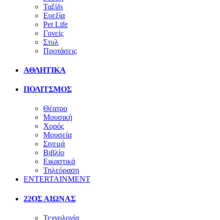
Ταξίδι
Ευεξία
Pet Life
Γονείς
Στυλ
Προτάσεις
ΑΘΛΗΤΙΚΑ
ΠΟΛΙΤΣΜΟΣ
Θέατρο
Μουσική
Χορός
Μουσεία
Σινεμά
Βιβλίο
Εικαστικά
Τηλεόραση
ENTERTAINMENT
22ΟΣ ΑΙΩΝΑΣ
Τεχνολογία