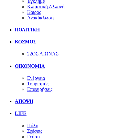
Έγκλημα
Κλιματική Αλλαγή
Καιρός
Ανακύκλωση
ΠΟΛΙΤΙΚΗ
ΚΟΣΜΟΣ
22ΟΣ ΑΙΩΝΑΣ
ΟΙΚΟΝΟΜΙΑ
Ενέργεια
Τουρισμός
Επιχειρήσεις
ΑΠΟΨΗ
LIFE
Πόλη
Σχέσεις
Γεύση