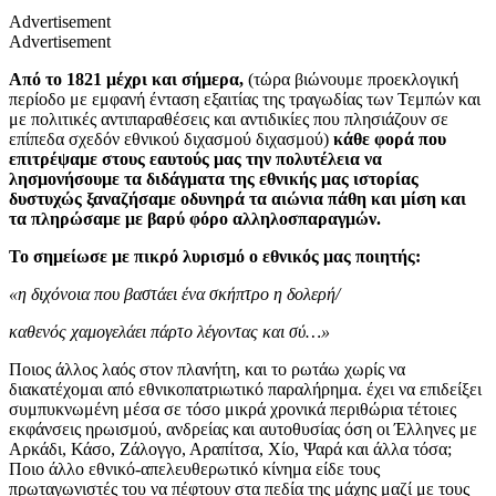
Advertisement
Advertisement
Από το 1821 μέχρι και σήμερα,
(τώρα βιώνουμε προεκλογική
περίοδο με εμφανή ένταση εξαιτίας της τραγωδίας των Τεμπών και
με πολιτικές αντιπαραθέσεις και αντιδικίες που πλησιάζουν σε
επίπεδα σχεδόν εθνικού διχασμού διχασμού)
κάθε φορά που
επιτρέψαμε στους εαυτούς μας την πολυτέλεια να
λησμονήσουμε τα διδάγματα της εθνικής μας ιστορίας
δυστυχώς ξαναζήσαμε οδυνηρά τα αιώνια πάθη και μίση και
τα πληρώσαμε με βαρύ φόρο αλληλοσπαραγμών.
Το σημείωσε με πικρό λυρισμό ο εθνικός μας ποιητής:
«η διχόνοια που βαστάει ένα σκήπτρο η δολερή/
καθενός χαμογελάει πάρτο λέγοντας και σύ…»
Ποιος άλλος λαός στον πλανήτη, και το ρωτάω χωρίς να
διακατέχομαι από εθνικοπατριωτικό παραλήρημα. έχει να επιδείξει
συμπυκνωμένη μέσα σε τόσο μικρά χρονικά περιθώρια τέτοιες
εκφάνσεις ηρωισμού, ανδρείας και αυτοθυσίας όση οι Έλληνες με
Αρκάδι, Κάσο, Ζάλογγο, Αραπίτσα, Χίο, Ψαρά και άλλα τόσα;
Ποιο άλλο εθνικό-απελευθερωτικό κίνημα είδε τους
πρωταγωνιστές του να πέφτουν στα πεδία της μάχης μαζί με τους