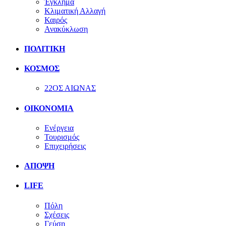
Έγκλημα
Κλιματική Αλλαγή
Καιρός
Ανακύκλωση
ΠΟΛΙΤΙΚΗ
ΚΟΣΜΟΣ
22ΟΣ ΑΙΩΝΑΣ
ΟΙΚΟΝΟΜΙΑ
Ενέργεια
Τουρισμός
Επιχειρήσεις
ΑΠΟΨΗ
LIFE
Πόλη
Σχέσεις
Γεύση