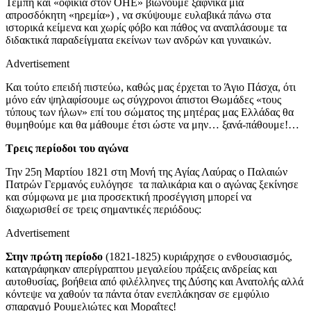
Τέμπη και «οφίκια στον ΟΗΕ» βιώνουμε ξαφνικά μια
απροσδόκητη «ηρεμία») , να σκύψουμε ευλαβικά πάνω στα
ιστορικά κείμενα και χωρίς φόβο και πάθος να αναπλάσουμε τα
διδακτικά παραδείγματα εκείνων των ανδρών και γυναικών.
Advertisement
Και τούτο επειδή πιστεύω, καθώς μας έρχεται το Άγιο Πάσχα, ότι
μόνο εάν ψηλαφίσουμε ως σύγχρονοι άπιστοι Θωμάδες «τους
τύπους των ήλων» επί του σώματος της μητέρας μας Ελλάδας θα
θυμηθούμε και θα μάθουμε έτσι ώστε να μην… ξανά-πάθουμε!…
Τρεις περίοδοι του αγώνα
Την 25η Μαρτίου 1821 στη Μονή της Αγίας Λαύρας ο Παλαιών
Πατρών Γερμανός ευλόγησε τα παλικάρια και ο αγώνας ξεκίνησε
και σύμφωνα με μια προσεκτική προσέγγιση μπορεί να
διαχωρισθεί σε τρεις σημαντικές περιόδους:
Advertisement
Στην πρώτη περίοδο
(1821-1825) κυριάρχησε ο ενθουσιασμός,
καταγράφηκαν απερίγραπτου μεγαλείου πράξεις ανδρείας και
αυτοθυσίας, βοήθεια από φιλέλληνες της Δύσης και Ανατολής αλλά
κόντεψε να χαθούν τα πάντα όταν ενεπλάκησαν σε εμφύλιο
σπαραγμό Ρουμελιώτες και Μοραΐτες!