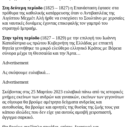
Στη δεύτερη περίοδο
(1825 – 1827) η Επανάσταση έφτασε στα
πρόθυρα της καθολικής κατάρρευσης όταν ο Αντιβασιλέας της
Αιγύπτου Μεχμέτ Αλή ήρθε να ενισχύσει το Σουλτάνο με χερσαίες
και ναυτικές δυνάμεις έχοντας επικεφαλής τον γαμπρό του
στρατηγό Ιμπραήμ.
Στην τρίτη περίοδο
(1827 – 1829) με την επιλογή του Ιωάννη
Καποδίστρια ως πρώτου Κυβερνήτη της Ελλάδας με επταετή
θητεία γεννήθηκε το μικρό ελεύθερο ελληνικό Κράτος με Βόρεια
σύνορα μέχρι τη Θεσσαλία και την Άρτα…
Advertisement
Ας σκύψουμε ευλαβικά…
Advertisement
Σκύβοντας στις 25 Μαρτίου 2023 ευλαβικά πάνω από τις ιστορικές
μνήμες εκείνων των ανδρών και γυναικών, εκείνων των γεγονότων
ας σίγουρα θα βρούμε αμέτρητα δείγματα ανδρείας και
αυτοθυσίας, θα βρούμε και αρνητές της θυσίας της ζωής τους για
κάποιο ιδεώδες που δεν είχε για αυτούς αμοιβή χειροπιαστή,
άγγιγμα σαρκικό.
Θα βρούμε ανεξίτηλα σημάδια, επίσης, διχασμού και