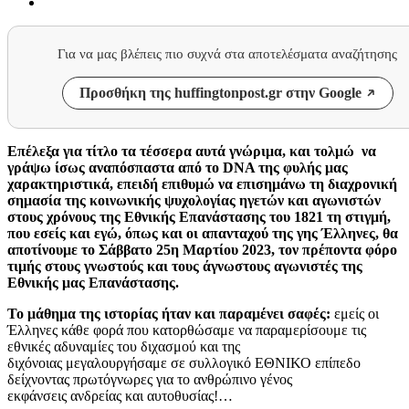
Για να μας βλέπεις πιο συχνά στα αποτελέσματα αναζήτησης
Προσθήκη της huffingtonpost.gr στην Google
Επέλεξα για τίτλο τα τέσσερα αυτά γνώριμα, και τολμώ να
γράψω ίσως αναπόσπαστα από τo DNA της φυλής μας
χαρακτηριστικά, επειδή επιθυμώ να επισημάνω τη διαχρονική
σημασία της κοινωνικής ψυχολογίας ηγετών και αγωνιστών
στους χρόνους της Εθνικής Επανάστασης του 1821 τη στιγμή,
που εσείς και εγώ, όπως και οι απανταχού της γης Έλληνες, θα
αποτίνουμε το Σάββατο 25η Μαρτίου 2023, τον πρέποντα φόρο
τιμής στους γνωστούς και τους άγνωστους αγωνιστές της
Εθνικής μας Επανάστασης.
Το μάθημα της ιστορίας ήταν και παραμένει σαφές:
εμείς οι
Έλληνες κάθε φορά που κατορθώσαμε να παραμερίσουμε τις
εθνικές αδυναμίες του διχασμού και της
διχόνοιας μεγαλουργήσαμε σε συλλογικό ΕΘΝΙΚΟ επίπεδο
δείχνοντας πρωτόγνωρες για το ανθρώπινο γένος
εκφάνσεις ανδρείας και αυτοθυσίας!…