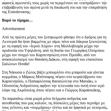
αφανείς αγωνιστές τους χωρίς να περιμένουν να «εισπράξουν» την
επιβράβευση του αγώνα μετά τη δικαίωσή του και την επικράτηση
της Επανάστασης;
Βαρύ το τίμημα…
Advertisement
Από τις πρώτες μέρες του ξεσηκωμού φάνηκε ότι ο δρόμος για τη
Λευτεριά θα ήταν βαμμένος με αίμα, πόνο και δάκρυα ξεκινώντας
με τη σφαγή του «Ιερού Λόχου» στη Μολδοβλαχία μέχρι την
προδοσία του Υψηλάντη, από τη θυσία του Γεωργάκη Ολύμπιου
μέχρι τον πνιγμό του Καρπενησιώτη στον Προύθο, από τον
ανασκολοπισμό του Θανάση Διάκου, στη σφαγή του επισκόπου
Σαλώνων Ησαΐα!
Στη Νάουσα ο Ζώτος βάζει μπουρλότο στο μπαρούτι και γίνεται
κομμάτια, ο Μάρκος Μπότσαρης πέφτει στο κεφαλόβρυσο του
Καρπενησίου, ο Παπαφλέσσας θανατώνεται στο Μανιάκι, ο
Οδυσσέας Ανδρούτσος αφήνει την τελευταία του πνοή στον ιερό
λόφο της Ακρόπολης όπου πέφτει και ο Γιώργος Καραϊσκάκης.
Τα παραπάνω είναι μικρά μόνο δείγματα ανδρείας και
αυτοθυσίας που μας καλούν, τις δύσκολες μέρες που περνάμε με
τους γείτονες και «συμμάχους» (έστω και αν ξαφνικά με σεισμούς,