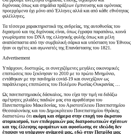
διχόνοιας όπως και σημάδια πράξεων έμπνευσης και ομόνοιας
προερχόμενα όχι μόνο από Έλληνες αλλά και από κάθε εθνότητας
φιλέλληνες.
Τα τέσσερα χαρακτηριστικά της ανδρείας, της αυτοθυσίας του
διχασμού και της διχόνοιας είναι, όπως έγραψα παραπάνω, κοινά
γνωρίσματα του DNA της ελληνικής φυλής όπως και μέλη
αναπόσπαστα από την συμβολική σάρκα και υπόσταση του Έθνους
ήταν οι ηγέτες και αγωνιστές της Επανάστασης του 1821.
Advertisement
Υπάρχουν, δυστυχώς, οι συνεχιζόμενες μεγάλες οικονομικές
επιπτώσεις που ξεκίνησαν το 2010 με το πρώτο Μνημόνιο,
εντάθηκαν με την πανδημία covid-19 και συνεχίζουν ως
παράπλευρες επιπτώσεις του Πολέμου Ρωσίας-Ουκρανίας …
Ως πανεπιστημιακός δάσκαλος, που είχα την τιμή να διδάξω
αμέτρητες χιλιάδες παιδιών μας στα αμφιθέατρα του
Πανεπιστημίου Μακεδονίας, του Αριστοτέλειου Πανεπιστημίου
Θεσσαλονίκης και του Δημοκρίτειου Πανεπιστημίου Θράκης
διαπιστώνω ότι
ακόμη και σήμερα στην εποχή του άκρατου
ατομικισμού, των επιδερμικών μας διαπροσωπικών σχέσεων
και της έλλειψης οραμάτων και αφοσίωσης σε ιδεώδη δεν
έπαψαν να υπάρχουν ανάμεσά μας, εδώ στην Πατρίδα μας