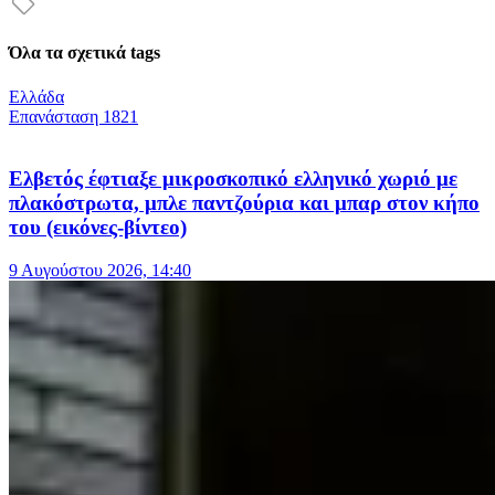
Όλα τα σχετικά tags
Ελλάδα
Επανάσταση 1821
Ελβετός έφτιαξε μικροσκοπικό ελληνικό χωριό με
πλακόστρωτα, μπλε παντζούρια και μπαρ στον κήπο
του (εικόνες-βίντεο)
9 Αυγούστου 2026, 14:40