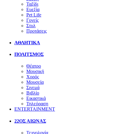
Ταξίδι
Ευεξία
Pet Life
Γονείς
Στυλ
Προτάσεις
ΑΘΛΗΤΙΚΑ
ΠΟΛΙΤΣΜΟΣ
Θέατρο
Μουσική
Χορός
Μουσεία
Σινεμά
Βιβλίο
Εικαστικά
Τηλεόραση
ENTERTAINMENT
22ΟΣ ΑΙΩΝΑΣ
Τεχνολογία