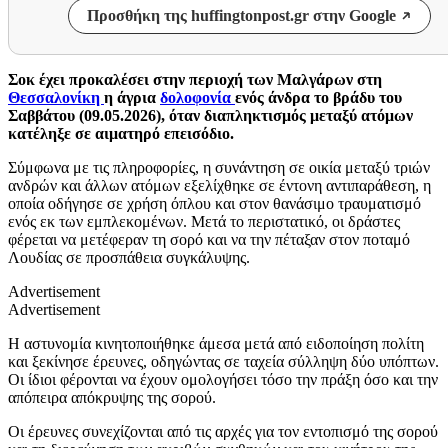
Προσθήκη της huffingtonpost.gr στην Google
Σοκ έχει προκαλέσει στην περιοχή των Μαλγάρων στη
Θεσσαλονίκη
η άγρια
δολοφονία
ενός άνδρα το βράδυ του
Σαββάτου (09.05.2026), όταν διαπληκτισμός μεταξύ ατόμων
κατέληξε σε αιματηρό επεισόδιο.
Σύμφωνα με τις πληροφορίες, η συνάντηση σε οικία μεταξύ τριών
ανδρών και άλλων ατόμων εξελίχθηκε σε έντονη αντιπαράθεση, η
οποία οδήγησε σε χρήση όπλου και στον θανάσιμο τραυματισμό
ενός εκ των εμπλεκομένων. Μετά το περιστατικό, οι δράστες
φέρεται να μετέφεραν τη σορό και να την πέταξαν στον ποταμό
Λουδίας σε προσπάθεια συγκάλυψης.
Advertisement
Advertisement
Η αστυνομία κινητοποιήθηκε άμεσα μετά από ειδοποίηση πολίτη
και ξεκίνησε έρευνες, οδηγώντας σε ταχεία σύλληψη δύο υπόπτων.
Οι ίδιοι φέρονται να έχουν ομολογήσει τόσο την πράξη όσο και την
απόπειρα απόκρυψης της σορού.
Οι έρευνες συνεχίζονται από τις αρχές για τον εντοπισμό της σορού