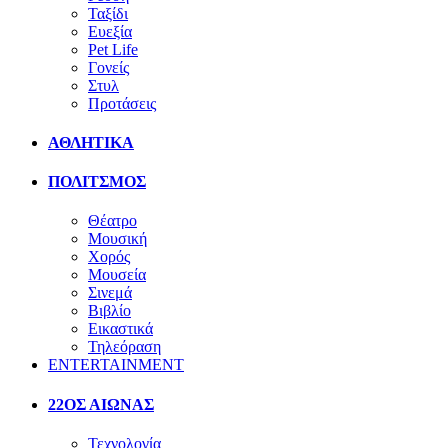
Ταξίδι
Ευεξία
Pet Life
Γονείς
Στυλ
Προτάσεις
ΑΘΛΗΤΙΚΑ
ΠΟΛΙΤΣΜΟΣ
Θέατρο
Μουσική
Χορός
Μουσεία
Σινεμά
Βιβλίο
Εικαστικά
Τηλεόραση
ENTERTAINMENT
22ΟΣ ΑΙΩΝΑΣ
Τεχνολογία