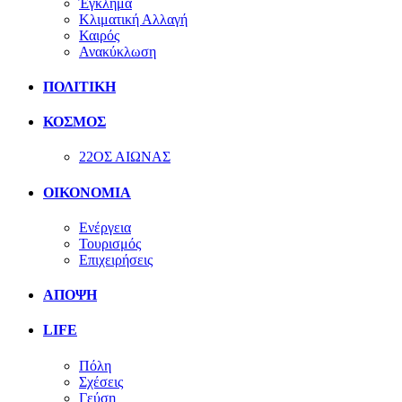
Έγκλημα
Κλιματική Αλλαγή
Καιρός
Ανακύκλωση
ΠΟΛΙΤΙΚΗ
ΚΟΣΜΟΣ
22ΟΣ ΑΙΩΝΑΣ
ΟΙΚΟΝΟΜΙΑ
Ενέργεια
Τουρισμός
Επιχειρήσεις
ΑΠΟΨΗ
LIFE
Πόλη
Σχέσεις
Γεύση