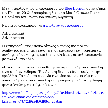
Με την απολογία του υποπλοιάρχου του
Blue Horizon
συνεχίστηκε
την Πέμπτη, 20 Φεβρουαρίου η δίκη στο Μικτό Ορκωτό Εφετείο
Πειραιά για τον θάνατο του Αντώνη Καργιώτη.
Νωρίτερα ολοκληρώθηκε
η απολογία του πλοιάρχου
.
Advertisement
Advertisement
Ο κατηγορούμενος υποπολοίαρχος ο οποίος την ώρα του
συμβάντος είχε οπτική επαφή με τον καταπέλτη κατηγορείται για
συνέργεια δια ενεργείας και δια παραλείψεως σε ανθρωποκτονία
με ενδεχόμενο δόλο.
«Η τελευταία εικόνα πριν δοθεί η εντολή για άρση του καταπέλτη
είναι ότι ήταν καθαρός. Τον Αντώνη δεν τον είχα προσέξει στην
προβλήτα. Το επόμενο που είδα είναι δύο άτομα στο νύχι (το
σπαστό σημείο) του καταπέλτη και η επόμενη δυσάρεστη στιγμή
ήταν ο Αντώνης να φεύγει κάτω…»
https://www.huffingtonpost.gr/entry/dike-blue-horizon-vretheka-se-
ethiko-dilemma-ton-anthropo-e-to-
karavi_gr_67b72d9ae4b0df8bc423abae