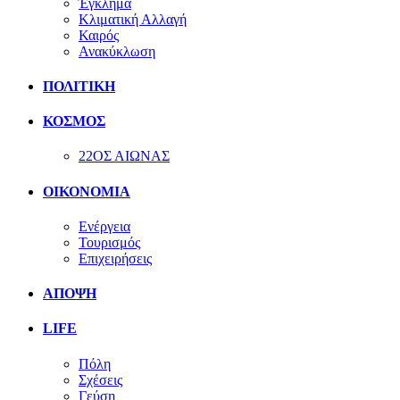
Έγκλημα
Κλιματική Αλλαγή
Καιρός
Ανακύκλωση
ΠΟΛΙΤΙΚΗ
ΚΟΣΜΟΣ
22ΟΣ ΑΙΩΝΑΣ
ΟΙΚΟΝΟΜΙΑ
Ενέργεια
Τουρισμός
Επιχειρήσεις
ΑΠΟΨΗ
LIFE
Πόλη
Σχέσεις
Γεύση