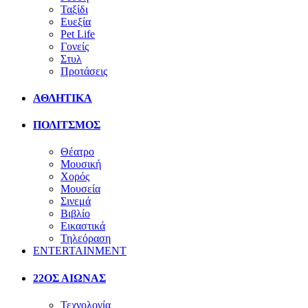
Ταξίδι
Ευεξία
Pet Life
Γονείς
Στυλ
Προτάσεις
ΑΘΛΗΤΙΚΑ
ΠΟΛΙΤΣΜΟΣ
Θέατρο
Μουσική
Χορός
Μουσεία
Σινεμά
Βιβλίο
Εικαστικά
Τηλεόραση
ENTERTAINMENT
22ΟΣ ΑΙΩΝΑΣ
Τεχνολογία