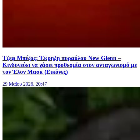
Τζεφ Μπέζος: Έκρηξη πυραύλου New Glenn –
Κινδυνεύει να χάσει προθεσμία στον ανταγωνισμό με
τον Έλον Μασκ (Εικόνες)
29 Μαΐου 2026, 20:47