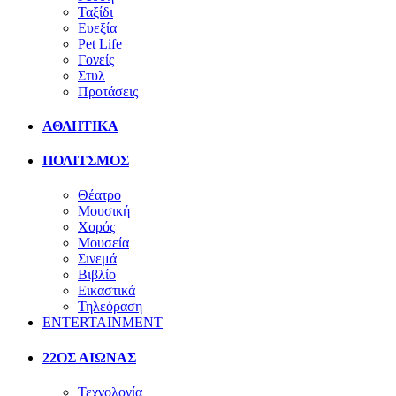
Ταξίδι
Ευεξία
Pet Life
Γονείς
Στυλ
Προτάσεις
ΑΘΛΗΤΙΚΑ
ΠΟΛΙΤΣΜΟΣ
Θέατρο
Μουσική
Χορός
Μουσεία
Σινεμά
Βιβλίο
Εικαστικά
Τηλεόραση
ENTERTAINMENT
22ΟΣ ΑΙΩΝΑΣ
Τεχνολογία