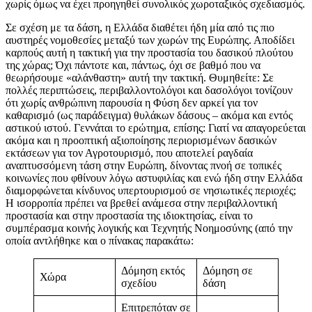
χωρίς όμως να έχει προηγηθεί συνολικός χωροταξικός σχεδιασμός.
Σε σχέση με τα δάση, η Ελλάδα διαθέτει ήδη μία από τις πιο
αυστηρές νομοθεσίες μεταξύ των χωρών της Ευρώπης. Αποδίδει
καρπούς αυτή η τακτική για την προστασία του δασικού πλούτου
της χώρας; Όχι πάντοτε και, πάντως, όχι σε βαθμό που να
θεωρήσουμε «αλάνθαστη» αυτή την τακτική. Θυμηθείτε: Σε
πολλές περιπτώσεις, περιβαλλοντολόγοι και δασολόγοι τονίζουν
ότι χωρίς ανθρώπινη παρουσία η Φύση δεν αρκεί για τον
καθαρισμό (ως παράδειγμα) θυλάκων δάσους – ακόμα και εντός
αστικού ιστού. Γεννάται το ερώτημα, επίσης: Γιατί να απαγορεύεται
ακόμα και η προοπτική αξιοποίησης περιορισμένων δασικών
εκτάσεων για τον Αγροτουρισμό, που αποτελεί ραγδαία
αναπτυσσόμενη τάση στην Ευρώπη, δίνοντας πνοή σε τοπικές
κοινωνίες που φθίνουν λόγω αστυφιλίας και ενώ ήδη στην Ελλάδα
διαμορφώνεται κίνδυνος υπερτουρισμού σε νησιωτικές περιοχές;
Η ισορροπία πρέπει να βρεθεί ανάμεσα στην περιβαλλοντική
προστασία και στην προστασία της ιδιοκτησίας, είναι το
συμπέρασμα κοινής λογικής και Τεχνητής Νοημοσύνης (από την
οποία αντλήθηκε και ο πίνακας παρακάτω:
Δόμηση εκτός
Δόμηση σε
Χώρα
σχεδίου
δάση
Επιτρεπόταν σε