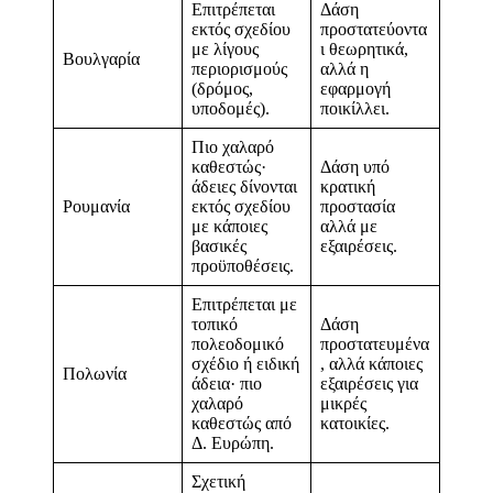
Επιτρέπεται
Δάση
εκτός σχεδίου
προστατεύοντα
με λίγους
ι θεωρητικά,
Βουλγαρία
περιορισμούς
αλλά η
(δρόμος,
εφαρμογή
υποδομές).
ποικίλλει.
Πιο χαλαρό
καθεστώς·
Δάση υπό
άδειες δίνονται
κρατική
Ρουμανία
εκτός σχεδίου
προστασία
με κάποιες
αλλά με
βασικές
εξαιρέσεις.
προϋποθέσεις.
Επιτρέπεται με
τοπικό
Δάση
πολεοδομικό
προστατευμένα
σχέδιο ή ειδική
, αλλά κάποιες
Πολωνία
άδεια· πιο
εξαιρέσεις για
χαλαρό
μικρές
καθεστώς από
κατοικίες.
Δ. Ευρώπη.
Σχετική