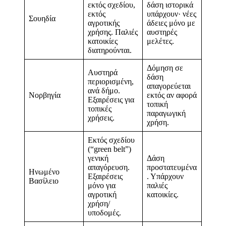
εκτός σχεδίου,
δάση ιστορικά
εκτός
υπάρχουν· νέες
Σουηδία
αγροτικής
άδειες μόνο με
χρήσης. Παλιές
αυστηρές
κατοικίες
μελέτες.
διατηρούνται.
Δόμηση σε
Αυστηρά
δάση
περιορισμένη,
απαγορεύεται
ανά δήμο.
Νορβηγία
εκτός αν αφορά
Εξαιρέσεις για
τοπική
τοπικές
παραγωγική
χρήσεις.
χρήση.
Εκτός σχεδίου
(“green belt”)
γενική
Δάση
απαγόρευση.
προστατευμένα
Ηνωμένο
Εξαιρέσεις
. Υπάρχουν
Βασίλειο
μόνο για
παλιές
αγροτική
κατοικίες.
χρήση/
υποδομές.