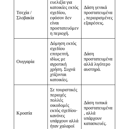
ευελιξία για
κατοικίες εκτός
Δάση γενικά
Τσεχία /
σχεδίου,
προστατευμένα
Σλοβακία
εφόσον δεν
, περιορισμένες
είναι
εξαιρέσεις.
προστατευόμεν
η περιοχή.
Δόμηση εκτός
σχεδίου
επιτρεπτή,
Δάση
ιδίως με
προστατευμένα
Ουγγαρία
αγροτική
αλλά λιγότερο
χρήση. Συχνά
αυστηρά.
χτίζονται
κατοικίες.
Σε τουριστικές
περιοχές
πολλές
Δάση τυπικά
οικοδομές
προστατευμένα
εκτός σχεδίου·
Κροατία
, αλλά
κανόνες
υπάρχουν
υπάρχουν αλλά
κατασκευές.
ήταν χαλαροί