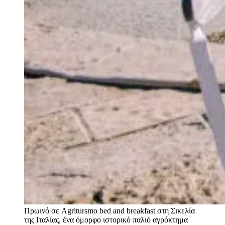
Πρωινό σε Agritursmo bed and breakfast στη Σικελία
της Ιταλίας, ένα όμορφο ιστορικό παλιό αγρόκτημα