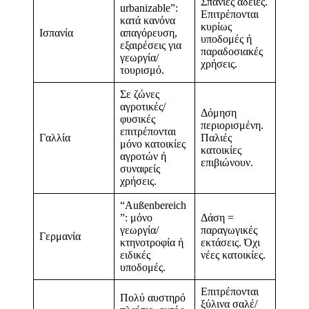
Σπάνιες άδειες.
urbanizable”:
Επιτρέπονται
κατά κανόνα
κυρίως
Ισπανία
απαγόρευση,
υποδομές ή
εξαιρέσεις για
παραδοσιακές
γεωργία/
χρήσεις.
τουρισμό.
Σε ζώνες
αγροτικές/
Δόμηση
φυσικές
περιορισμένη.
επιτρέπονται
Γαλλία
Παλιές
μόνο κατοικίες
κατοικίες
αγροτών ή
επιβιώνουν.
συναφείς
χρήσεις.
“Außenbereich
”: μόνο
Δάση =
γεωργία/
παραγωγικές
Γερμανία
κτηνοτροφία ή
εκτάσεις. Όχι
ειδικές
νέες κατοικίες.
υποδομές.
Επιτρέπονται
Πολύ αυστηρό
ξύλινα σαλέ/