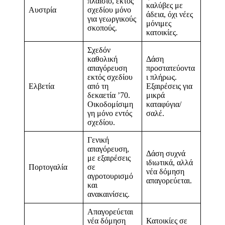
πλαίσιο, εκτός
καλύβες με
Αυστρία
σχεδίου μόνο
άδεια, όχι νέες
για γεωργικούς
μόνιμες
σκοπούς.
κατοικίες.
Σχεδόν
καθολική
Δάση
απαγόρευση
προστατεύοντα
εκτός σχεδίου
ι πλήρως.
Ελβετία
από τη
Εξαιρέσεις για
δεκαετία ’70.
μικρά
Οικοδομίσιμη
καταφύγια/
γη μόνο εντός
σαλέ.
σχεδίου.
Γενική
απαγόρευση,
Δάση συχνά
με εξαιρέσεις
ιδιωτικά, αλλά
Πορτογαλία
σε
νέα δόμηση
αγροτουρισμό
απαγορεύεται.
και
ανακαινίσεις.
Απαγορεύεται
νέα δόμηση
Κατοικίες σε