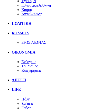
Έγκλημα
Κλιματική Αλλαγή
Καιρός
Ανακύκλωση
ΠΟΛΙΤΙΚΗ
ΚΟΣΜΟΣ
22ΟΣ ΑΙΩΝΑΣ
ΟΙΚΟΝΟΜΙΑ
Ενέργεια
Τουρισμός
Επιχειρήσεις
ΑΠΟΨΗ
LIFE
Πόλη
Σχέσεις
Γεύση