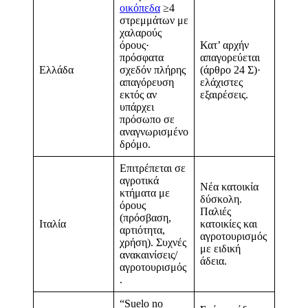
οικόπεδα
≥4
στρεμμάτων με
χαλαρούς
όρους·
Κατ’ αρχήν
πρόσφατα
απαγορεύεται
Ελλάδα
σχεδόν πλήρης
(άρθρο 24 Σ)·
απαγόρευση
ελάχιστες
εκτός αν
εξαιρέσεις.
υπάρχει
πρόσωπο σε
αναγνωρισμένο
δρόμο.
Επιτρέπεται σε
αγροτικά
Νέα κατοικία
κτήματα με
δύσκολη.
όρους
Παλιές
(πρόσβαση,
Ιταλία
κατοικίες και
αρτιότητα,
αγροτουρισμός
χρήση). Συχνές
με ειδική
ανακαινίσεις/
άδεια.
αγροτουρισμός
.
“Suelo no