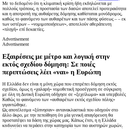
Με το δεδομένο ότι η κλιματική κρίση ήδη εκδηλώνεται με
πολλούς τρόπους, η προστασία των δασών αποτελεί προτεραιότητα
και η αποτροπή της αυθαίρετης δόμησης καθίσταται μονόδρομος,
καθώς το φαινόμενο των αυθαιρέτων και των πάσης φύσεως – – εκ
των υστέρων – «νομιμοποιήσεων», αποτελούν αθεράπευτη
«πληγή» επί δεκαετίες.
Advertisement
Advertisement
Εξαιρέσεις με μέτρο και λογική στην
εκτός σχεδίου δόμηση: Σε ποιές
περιπτώσεις λέει «ναι» η Ευρώπη
Η Ελλάδα δεν είναι η μόνη χώρα που επιτρέπει δόμηση εκτός
σχεδίου, όμως η «χαλαρή» νομοθετική προσέγγιση σε σύγκριση
με όλη τη Δυτική Ευρώπη οδήγησε σε «ξεχείλωμα» και υπερβολές
Καθώς το φαινόμενο των «αυθαιρέτων εκτός σχεδίου πόλης»
γιγαντώθηκε.
Ως αποτέλεσμα «ξύπνησαν» αντανακλαστικά που οδηγούν στο
άλλο άκρο, με την πεποίθηση ότι μία γενική απαγόρευση θα
προστατέψει τα δάση της χώρας μας. Κάπως έτσι, η η Ελλάδα
κινδυνεύει να περάσει στην κατηγορία των πιο αυστηρών χωρών,