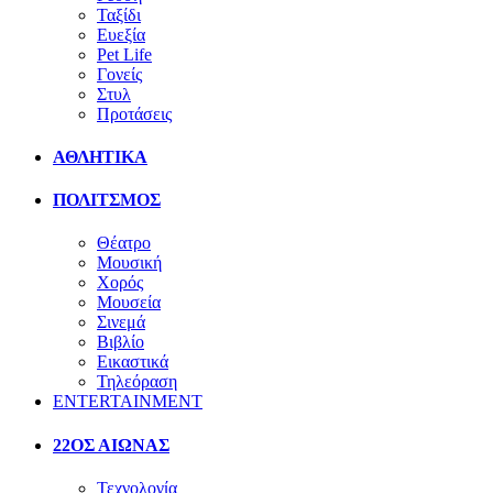
Ταξίδι
Ευεξία
Pet Life
Γονείς
Στυλ
Προτάσεις
ΑΘΛΗΤΙΚΑ
ΠΟΛΙΤΣΜΟΣ
Θέατρο
Μουσική
Χορός
Μουσεία
Σινεμά
Βιβλίο
Εικαστικά
Τηλεόραση
ENTERTAINMENT
22ΟΣ ΑΙΩΝΑΣ
Τεχνολογία