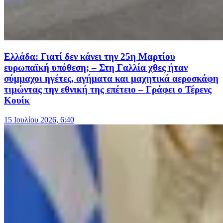
Ελλάδα: Γιατί δεν κάνει την 25η Μαρτίου
ευρωπαϊκή υπόθεση; – Στη Γαλλία χθες ήταν
σύμμαχοι ηγέτες, αγήματα και μαχητικά αεροσκάφη
τιμώντας την εθνική της επέτειο – Γράφει ο Τέρενς
Κουίκ
15 Ιουλίου 2026, 6:40