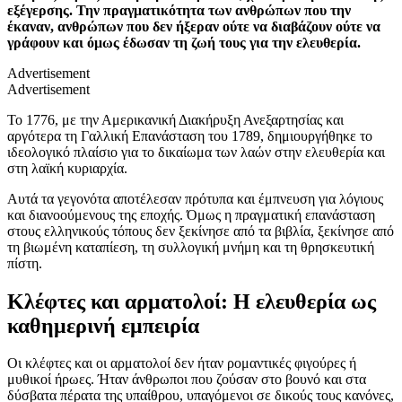
εξέγερσης. Την πραγματικότητα των ανθρώπων που την
έκαναν, ανθρώπων που δεν ήξεραν ούτε να διαβάζουν ούτε να
γράφουν και όμως έδωσαν τη ζωή τους για την ελευθερία.
Advertisement
Advertisement
Το 1776, με την Αμερικανική Διακήρυξη Ανεξαρτησίας και
αργότερα τη Γαλλική Επανάσταση του 1789, δημιουργήθηκε το
ιδεολογικό πλαίσιο για το δικαίωμα των λαών στην ελευθερία και
στη λαϊκή κυριαρχία.
Αυτά τα γεγονότα αποτέλεσαν πρότυπα και έμπνευση για λόγιους
και διανοούμενους της εποχής. Όμως η πραγματική επανάσταση
στους ελληνικούς τόπους δεν ξεκίνησε από τα βιβλία, ξεκίνησε από
τη βιωμένη καταπίεση, τη συλλογική μνήμη και τη θρησκευτική
πίστη.
Κλέφτες και αρματολοί: Η ελευθερία ως
καθημερινή εμπειρία
Οι κλέφτες και οι αρματολοί δεν ήταν ρομαντικές φιγούρες ή
μυθικοί ήρωες. Ήταν άνθρωποι που ζούσαν στο βουνό και στα
δύσβατα πέρατα της υπαίθρου, υπαγόμενοι σε δικούς τους κανόνες,