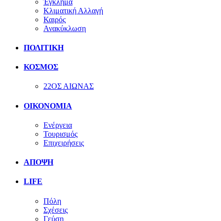
Έγκλημα
Κλιματική Αλλαγή
Καιρός
Ανακύκλωση
ΠΟΛΙΤΙΚΗ
ΚΟΣΜΟΣ
22ΟΣ ΑΙΩΝΑΣ
ΟΙΚΟΝΟΜΙΑ
Ενέργεια
Τουρισμός
Επιχειρήσεις
ΑΠΟΨΗ
LIFE
Πόλη
Σχέσεις
Γεύση