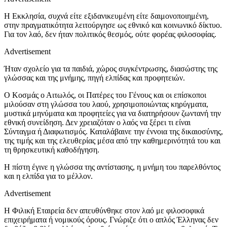
Η Εκκλησία, συχνά είτε εξιδανικευμένη είτε δαιμονοποιημένη,
στην πραγματικότητα λειτούργησε ως εθνικό και κοινωνικό δίκτυο.
Για τον λαό, δεν ήταν πολιτικός θεσμός, ούτε φορέας φιλοσοφίας.
Advertisement
Ήταν σχολείο για τα παιδιά, χώρος συγκέντρωσης, διασώστης της
γλώσσας και της μνήμης, πηγή ελπίδας και προφητειών.
Ο Κοσμάς ο Αιτωλός, οι Πατέρες του Γένους και οι επίσκοποι
μιλούσαν στη γλώσσα του λαού, χρησιμοποιώντας κηρύγματα,
μυστικά μηνύματα και προφητείες για να διατηρήσουν ζωντανή την
εθνική συνείδηση. Δεν χρειαζόταν ο λαός να ξέρει τι είναι
Σύνταγμα ή Διαφωτισμός. Καταλάβαινε την έννοια της δικαιοσύνης,
της τιμής και της ελευθερίας μέσα από την καθημερινότητά του και
τη θρησκευτική καθοδήγηση.
Η πίστη έγινε η γλώσσα της αντίστασης, η μνήμη του παρελθόντος
και η ελπίδα για το μέλλον.
Advertisement
Η Φιλική Εταιρεία δεν απευθύνθηκε στον λαό με φιλοσοφικά
επιχειρήματα ή νομικούς όρους. Γνώριζε ότι ο απλός Έλληνας δεν