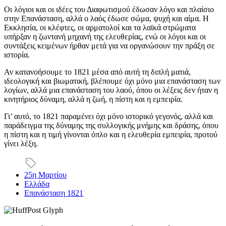
Οι λόγιοι και οι ιδέες του Διαφωτισμού έδωσαν λόγο και πλαίσιο
στην Επανάσταση, αλλά ο λαός έδωσε σώμα, ψυχή και αίμα. Η
Εκκλησία, οι κλέφτες, οι αρματολοί και τα λαϊκά στρώματα
υπήρξαν η ζωντανή μηχανή της ελευθερίας, ενώ οι λόγοι και οι
συντάξεις κειμένων ήρθαν μετά για να οργανώσουν την πράξη σε
ιστορία.
Αν κατανοήσουμε το 1821 μέσα από αυτή τη διπλή ματιά,
ιδεολογική και βιωματική, βλέπουμε όχι μόνο μια επανάσταση των
λογίων, αλλά μια επανάσταση του λαού, όπου οι λέξεις δεν ήταν η
κινητήριος δύναμη, αλλά η ζωή, η πίστη και η εμπειρία.
Γι’ αυτό, το 1821 παραμένει όχι μόνο ιστορικό γεγονός, αλλά και
παράδειγμα της δύναμης της συλλογικής μνήμης και δράσης, όπου
η πίστη και η τιμή γίνονται όπλο και η ελευθερία εμπειρία, προτού
γίνει λέξη.
25η Μαρτίου
Ελλάδα
Επανάσταση 1821