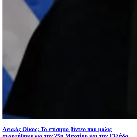
Λευκός Οίκος: Το επίσημο βίντεο που μόλις
αναρτήθηκε για την 25η Μαρτίου και την Ελλάδα