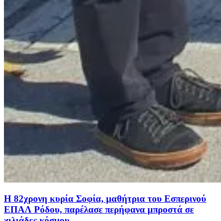
H 82χρονη κυρία Σοφία, μαθήτρια του Εσπερινού
ΕΠΑΛ Ρόδου, παρέλασε περήφανα μπροστά σε
χιλιάδες κόσμου