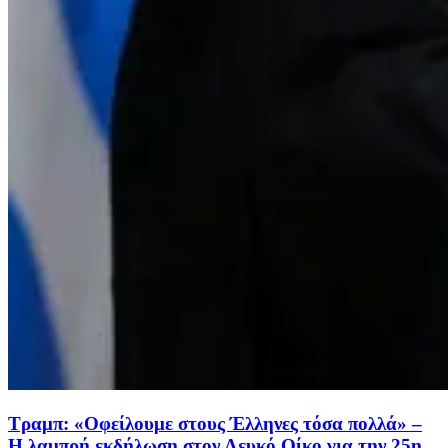
Τραμπ: «Οφείλουμε στους Έλληνες τόσα πολλά» –
Η λαμπρή εκδήλωση στον Λευκό Οίκο για την 25η