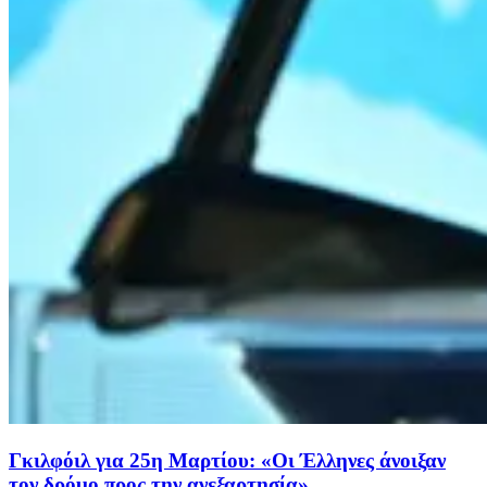
Γκιλφόιλ για 25η Μαρτίου: «Οι Έλληνες άνοιξαν
τον δρόμο προς την ανεξαρτησία»