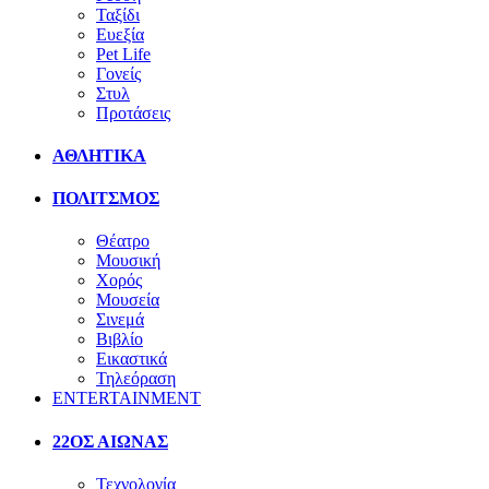
Ταξίδι
Ευεξία
Pet Life
Γονείς
Στυλ
Προτάσεις
ΑΘΛΗΤΙΚΑ
ΠΟΛΙΤΣΜΟΣ
Θέατρο
Μουσική
Χορός
Μουσεία
Σινεμά
Βιβλίο
Εικαστικά
Τηλεόραση
ENTERTAINMENT
22ΟΣ ΑΙΩΝΑΣ
Τεχνολογία