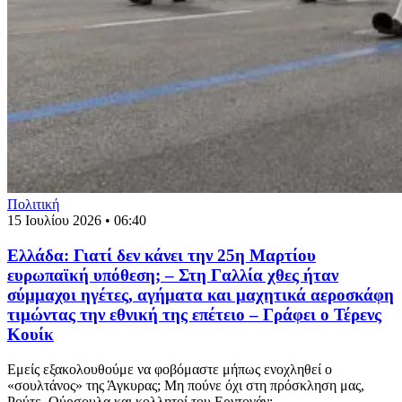
Πολιτική
15 Ιουλίου 2026 • 06:40
Ελλάδα: Γιατί δεν κάνει την 25η Μαρτίου
ευρωπαϊκή υπόθεση; – Στη Γαλλία χθες ήταν
σύμμαχοι ηγέτες, αγήματα και μαχητικά αεροσκάφη
τιμώντας την εθνική της επέτειο – Γράφει ο Τέρενς
Κουίκ
Εμείς εξακολουθούμε να φοβόμαστε μήπως ενοχληθεί ο
«σουλτάνος» της Άγκυρας; Μη πούνε όχι στη πρόσκληση μας,
Ρούτε, Ούρσουλα και κολλητοί του Ερντογάν;