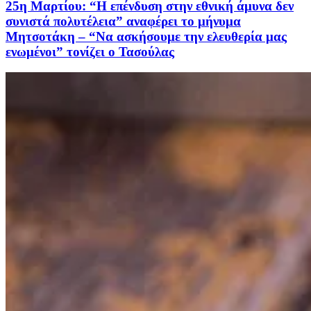
25η Μαρτίου: “Η επένδυση στην εθνική άμυνα δεν
συνιστά πολυτέλεια” αναφέρει το μήνυμα
Μητσοτάκη – “Να ασκήσουμε την ελευθερία μας
ενωμένοι” τονίζει ο Τασούλας