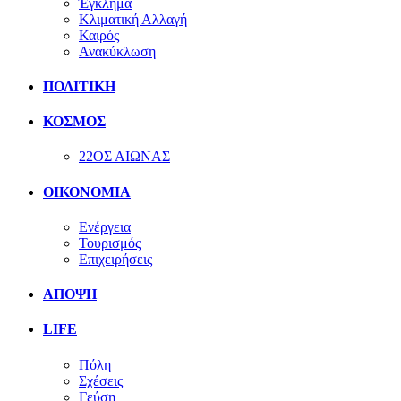
Έγκλημα
Κλιματική Αλλαγή
Καιρός
Ανακύκλωση
ΠΟΛΙΤΙΚΗ
ΚΟΣΜΟΣ
22ΟΣ ΑΙΩΝΑΣ
ΟΙΚΟΝΟΜΙΑ
Ενέργεια
Τουρισμός
Επιχειρήσεις
ΑΠΟΨΗ
LIFE
Πόλη
Σχέσεις
Γεύση