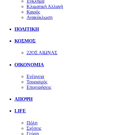
Έγκλημα
Κλιματική Αλλαγή
Καιρός
Ανακύκλωση
ΠΟΛΙΤΙΚΗ
ΚΟΣΜΟΣ
22ΟΣ ΑΙΩΝΑΣ
ΟΙΚΟΝΟΜΙΑ
Ενέργεια
Τουρισμός
Επιχειρήσεις
ΑΠΟΨΗ
LIFE
Πόλη
Σχέσεις
Γεύση