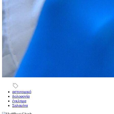
αστυνομικό
δολοφονία
έγκλημα
Σαλαμίνα