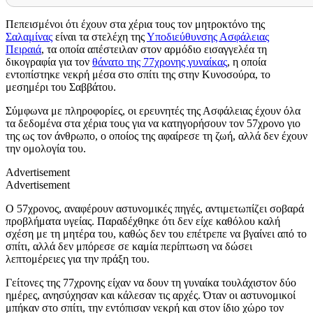
Πεπεισμένοι ότι έχουν στα χέρια τους τον μητροκτόνο της
Σαλαμίνας
είναι τα στελέχη της
Υποδιεύθυνσης Ασφάλειας
Πειραιά
, τα οποία απέστειλαν στον αρμόδιο εισαγγελέα τη
δικογραφία για τον
θάνατο της 77χρονης γυναίκας
, η οποία
εντοπίστηκε νεκρή μέσα στο σπίτι της στην Κυνοσούρα, το
μεσημέρι του Σαββάτου.
Σύμφωνα με πληροφορίες, οι ερευνητές της Ασφάλειας έχουν όλα
τα δεδομένα στα χέρια τους για να κατηγορήσουν τον 57χρονο γιο
της ως τον άνθρωπο, ο οποίος της αφαίρεσε τη ζωή, αλλά δεν έχουν
την ομολογία του.
Advertisement
Advertisement
Ο 57χρονος, αναφέρουν αστυνομικές πηγές, αντιμετωπίζει σοβαρά
προβλήματα υγείας. Παραδέχθηκε ότι δεν είχε καθόλου καλή
σχέση με τη μητέρα του, καθώς δεν του επέτρεπε να βγαίνει από το
σπίτι, αλλά δεν μπόρεσε σε καμία περίπτωση να δώσει
λεπτομέρειες για την πράξη του.
Γείτονες της 77χρονης είχαν να δουν τη γυναίκα τουλάχιστον δύο
ημέρες, ανησύχησαν και κάλεσαν τις αρχές. Όταν οι αστυνομικοί
μπήκαν στο σπίτι, την εντόπισαν νεκρή και στον ίδιο χώρο τον