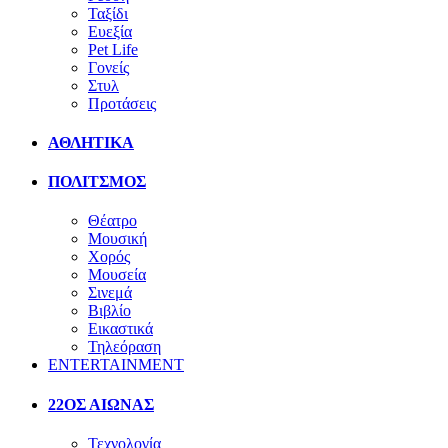
Ταξίδι
Ευεξία
Pet Life
Γονείς
Στυλ
Προτάσεις
ΑΘΛΗΤΙΚΑ
ΠΟΛΙΤΣΜΟΣ
Θέατρο
Μουσική
Χορός
Μουσεία
Σινεμά
Βιβλίο
Εικαστικά
Τηλεόραση
ENTERTAINMENT
22ΟΣ ΑΙΩΝΑΣ
Τεχνολογία