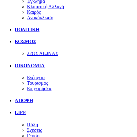
Έγκλημα
Κλιματική Αλλαγή
Καιρός
Ανακύκλωση
ΠΟΛΙΤΙΚΗ
ΚΟΣΜΟΣ
22ΟΣ ΑΙΩΝΑΣ
ΟΙΚΟΝΟΜΙΑ
Ενέργεια
Τουρισμός
Επιχειρήσεις
ΑΠΟΨΗ
LIFE
Πόλη
Σχέσεις
Γεύση