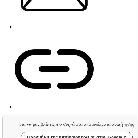
Για να μας βλέπεις πιο συχνά στα αποτελέσματα αναζήτησης
Προσθήκη της huffingtonpost.gr στην Google