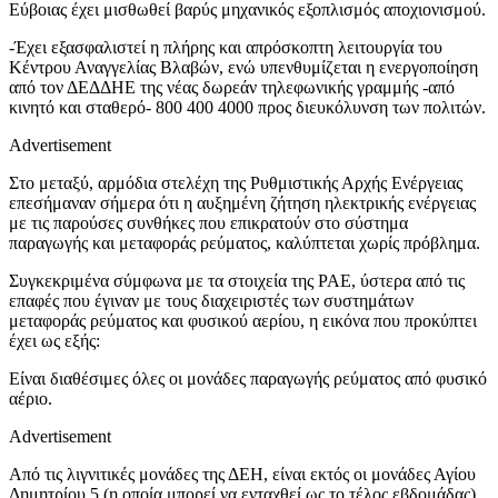
Εύβοιας έχει μισθωθεί βαρύς μηχανικός εξοπλισμός αποχιονισμού.
-Έχει εξασφαλιστεί η πλήρης και απρόσκοπτη λειτουργία του
Κέντρου Αναγγελίας Βλαβών, ενώ υπενθυμίζεται η ενεργοποίηση
από τον ΔΕΔΔΗΕ της νέας δωρεάν τηλεφωνικής γραμμής -από
κινητό και σταθερό- 800 400 4000 προς διευκόλυνση των πολιτών.
Advertisement
Στο μεταξύ, αρμόδια στελέχη της Ρυθμιστικής Αρχής Ενέργειας
επεσήμαναν σήμερα ότι η αυξημένη ζήτηση ηλεκτρικής ενέργειας
με τις παρούσες συνθήκες που επικρατούν στο σύστημα
παραγωγής και μεταφοράς ρεύματος, καλύπτεται χωρίς πρόβλημα.
Συγκεκριμένα σύμφωνα με τα στοιχεία της ΡΑΕ, ύστερα από τις
επαφές που έγιναν με τους διαχειριστές των συστημάτων
μεταφοράς ρεύματος και φυσικού αερίου, η εικόνα που προκύπτει
έχει ως εξής:
Είναι διαθέσιμες όλες οι μονάδες παραγωγής ρεύματος από φυσικό
αέριο.
Advertisement
Από τις λιγνιτικές μονάδες της ΔΕΗ, είναι εκτός οι μονάδες Αγίου
Δημητρίου 5 (η οποία μπορεί να ενταχθεί ως το τέλος εβδομάδας)