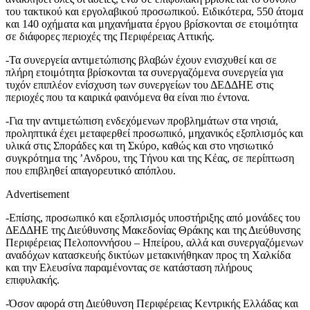
του τακτικού και εργολαβικού προσωπικού. Ειδικότερα, 550 άτομα
και 140 οχήματα και μηχανήματα έργου βρίσκονται σε ετοιμότητα
σε διάφορες περιοχές της Περιφέρειας Αττικής.
-Τα συνεργεία αντιμετώπισης βλαβών έχουν ενισχυθεί και σε
πλήρη ετοιμότητα βρίσκονται τα συνεργαζόμενα συνεργεία για
τυχόν επιπλέον ενίσχυση των συνεργείων του ΔΕΔΔΗΕ στις
περιοχές που τα καιρικά φαινόμενα θα είναι πιο έντονα.
-Για την αντιμετώπιση ενδεχόμενων προβλημάτων στα νησιά,
προληπτικά έχει μεταφερθεί προσωπικό, μηχανικός εξοπλισμός και
υλικά στις Σποράδες και τη Σκύρο, καθώς και στο νησιωτικό
συγκρότημα της ’Ανδρου, της Τήνου και της Κέας, σε περίπτωση
που επιβληθεί απαγορευτικό απόπλου.
Advertisement
-Επίσης, προσωπικό και εξοπλισμός υποστήριξης από μονάδες του
ΔΕΔΔΗΕ της Διεύθυνσης Μακεδονίας Θράκης και της Διεύθυνσης
Περιφέρειας Πελοποννήσου – Ηπείρου, αλλά και συνεργαζόμενων
αναδόχων κατασκευής δικτύων μετακινήθηκαν προς τη Χαλκίδα
και την Ελευσίνα παραμένοντας σε κατάσταση πλήρους
επιφυλακής.
-Όσον αφορά στη Διεύθυνση Περιφέρειας Κεντρικής Ελλάδας και