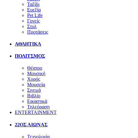
Ταξίδι
Ευεξία
Pet Life
Γονείς
Στυλ
Προτάσεις
ΑΘΛΗΤΙΚΑ
ΠΟΛΙΤΣΜΟΣ
Θέατρο
Μουσική
Χορός
Μουσεία
Σινεμά
Βιβλίο
Εικαστικά
Τηλεόραση
ENTERTAINMENT
22ΟΣ ΑΙΩΝΑΣ
Τεχνολογία