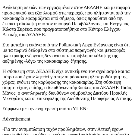
Ανάκληση αδειών των εργαζομένων στον ΔΕΔΔΗΕ και μεταφορά
προσωπικού και εξοπλισμού στις περιοχές που πλήττονται από την
κακοκαιρία εφαρμόζεται από σήμερα, όπως προκύπτει από την
έκτακτη σύσκεψη υπό τον υπουργό Περιβάλλοντος και Ενέργειας
Κώστα Σκρέκα, που πραγματοποιήθηκε στο Κέντρο Ελέγχου
Αττικής του ΔΕΔΔΗΕ.
Στο μεταξύ η εικόνα από την Ρυθμιστική Αρχή Ενέργειας είναι ότι
με τα τωρινά δεδομένα στο σύστημα παραγωγής και μεταφοράς
ηλεκτρικής ενέργειας δεν ανακύπτει πρόβλημα κάλυψης της
αυξημένης -λόγω της κακοκαιρίας- ζήτησης.
Η σύσκεψη στον ΔΕΔΔΗΕ είχε αντικείμενο τον σχεδιασμό και τα
μέτρα που έχουν ληφθεί για την απρόσκοπτη ηλεκτροδότηση της
χώρας, ενόψει της κορύφωσης της κακοκαιρίας. Στη σύσκεψη
συμμετείχαν, επίσης, ο διευθύνων σύμβουλος του ΔΕΔΔΗΕ Τάσος
Μάνος, ο αναπληρωτής διευθύνων σύμβουλος Δικτύου Ηρακλής
Μενεγάτος και οι επικεφαλής της Διεύθυνσης Περιφέρειας Αττικής.
Σύμφωνα με την ενημέρωση από το ΥΠΕΝ:
Advertisement
-Για την αντιμετώπιση τυχόν προβλημάτων, στην Αττική έχουν
ανακληθεί όλες οι άδειες, ενώ σε επιφυλακή βρίσκεται το σύνολο