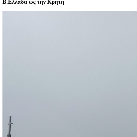
Β.Ελλάδα ως την Κρήτη