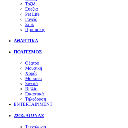
Ταξίδι
Ευεξία
Pet Life
Γονείς
Στυλ
Προτάσεις
ΑΘΛΗΤΙΚΑ
ΠΟΛΙΤΣΜΟΣ
Θέατρο
Μουσική
Χορός
Μουσεία
Σινεμά
Βιβλίο
Εικαστικά
Τηλεόραση
ENTERTAINMENT
22ΟΣ ΑΙΩΝΑΣ
Τεχνολογία