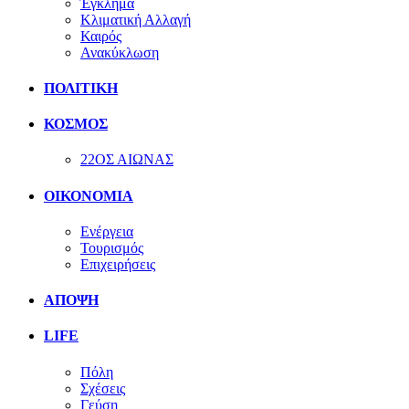
Έγκλημα
Κλιματική Αλλαγή
Καιρός
Ανακύκλωση
ΠΟΛΙΤΙΚΗ
ΚΟΣΜΟΣ
22ΟΣ ΑΙΩΝΑΣ
ΟΙΚΟΝΟΜΙΑ
Ενέργεια
Τουρισμός
Επιχειρήσεις
ΑΠΟΨΗ
LIFE
Πόλη
Σχέσεις
Γεύση