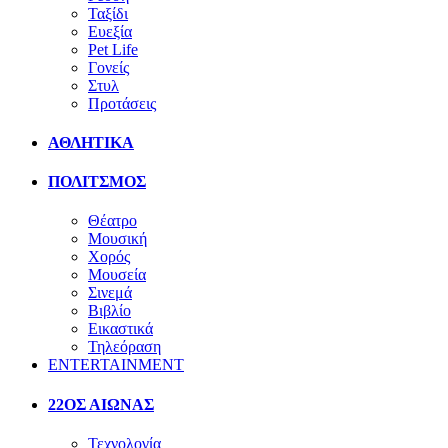
Ταξίδι
Ευεξία
Pet Life
Γονείς
Στυλ
Προτάσεις
ΑΘΛΗΤΙΚΑ
ΠΟΛΙΤΣΜΟΣ
Θέατρο
Μουσική
Χορός
Μουσεία
Σινεμά
Βιβλίο
Εικαστικά
Τηλεόραση
ENTERTAINMENT
22ΟΣ ΑΙΩΝΑΣ
Τεχνολογία