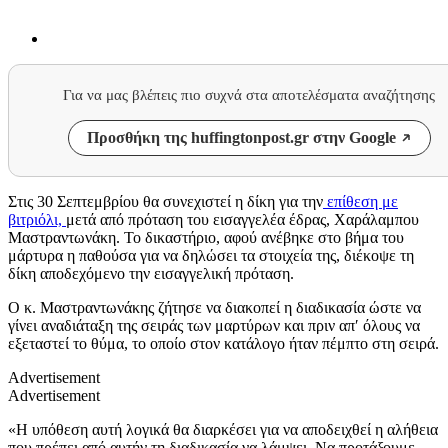
Για να μας βλέπεις πιο συχνά στα αποτελέσματα αναζήτησης
Προσθήκη της huffingtonpost.gr στην Google
Στις 30 Σεπτεμβρίου θα συνεχιστεί η δίκη για την
επίθεση με
βιτριόλι,
μετά από πρόταση του εισαγγελέα έδρας, Χαράλαμπου
Μαστραντωνάκη. Το δικαστήριο, αφού ανέβηκε στο βήμα του
μάρτυρα η παθούσα για να δηλώσει τα στοιχεία της, διέκοψε τη
δίκη αποδεχόμενο την εισαγγελική πρόταση.
Ο κ. Μαστραντωνάκης ζήτησε να διακοπεί η διαδικασία ώστε να
γίνει αναδιάταξη της σειράς των μαρτύρων και πριν απ′ όλους να
εξεταστεί το θύμα, το οποίο στον κατάλογο ήταν πέμπτο στη σειρά.
Advertisement
Advertisement
«Η υπόθεση αυτή λογικά θα διαρκέσει για να αποδειχθεί η αλήθεια
που πρέπει από αυτήν τη διαδικασία να λάμψει. Να προτάξουμε