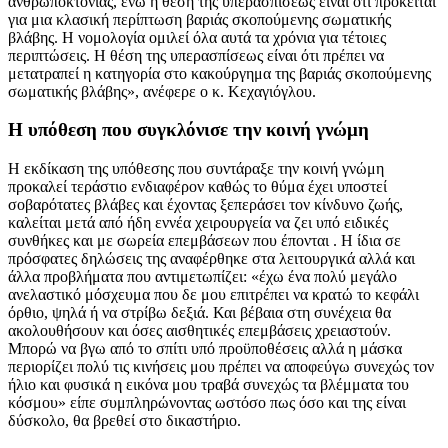
ανθρωποκτονίας, ενώ η θέση της υπερασπίσεως είναι ότι πρόκειται
για μια κλασική περίπτωση βαριάς σκοπούμενης σωματικής
βλάβης. Η νομολογία ομιλεί όλα αυτά τα χρόνια για τέτοιες
περιπτώσεις. Η θέση της υπερασπίσεως είναι ότι πρέπει να
μετατραπεί η κατηγορία στο κακούργημα της βαριάς σκοπούμενης
σωματικής βλάβης», ανέφερε ο κ. Κεχαγιόγλου.
Η υπόθεση που συγκλόνισε την κοινή γνώμη
Η εκδίκαση της υπόθεσης που συντάραξε την κοινή γνώμη
προκαλεί τεράστιο ενδιαφέρον καθώς το θύμα έχει υποστεί
σοβαρότατες βλάβες και έχοντας ξεπεράσει τον κίνδυνο ζωής,
καλείται μετά από ήδη εννέα χειρουργεία να ζει υπό ειδικές
συνθήκες και με σωρεία επεμβάσεων που έπονται . Η ίδια σε
πρόσφατες δηλώσεις της αναφέρθηκε στα λειτουργικά αλλά και
άλλα προβλήματα που αντιμετωπίζει: «έχω ένα πολύ μεγάλο
ανελαστικό μόσχευμα που δε μου επιτρέπει να κρατώ το κεφάλι
όρθιο, ψηλά ή να στρίβω δεξιά. Και βέβαια στη συνέχεια θα
ακολουθήσουν και όσες αισθητικές επεμβάσεις χρειαστούν.
Μπορώ να βγω από το σπίτι υπό προϋποθέσεις αλλά η μάσκα
περιορίζει πολύ τις κινήσεις μου πρέπει να αποφεύγω συνεχώς τον
ήλιο και φυσικά η εικόνα μου τραβά συνεχώς τα βλέμματα του
κόσμου» είπε συμπληρώνοντας ωστόσο πως όσο και της είναι
δύσκολο, θα βρεθεί στο δικαστήριο.