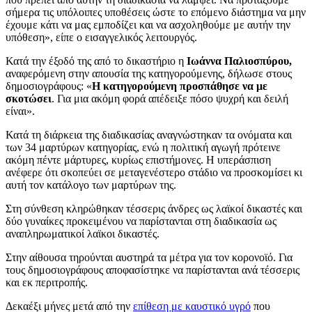
σήμερα τις υπόλοιπες υποθέσεις ώστε το επόμενο διάστημα να μην
έχουμε κάτι να μας εμποδίζει και να ασχοληθούμε με αυτήν την
υπόθεση», είπε ο εισαγγελικός λειτουργός.
Κατά την έξοδό της από το δικαστήριο η
Ιωάννα Παλιοσπύρου,
αναφερόμενη στην απουσία της κατηγορούμενης, δήλωσε στους
δημοσιογράφους: «
Η κατηγορούμενη προσπάθησε να με
σκοτώσει
. Για μια ακόμη φορά απέδειξε πόσο ψυχρή και δειλή
είναι».
Κατά τη διάρκεια της διαδικασίας αναγνώστηκαν τα ονόματα και
των 34 μαρτύρων κατηγορίας, ενώ η πολιτική αγωγή πρότεινε
ακόμη πέντε μάρτυρες, κυρίως επιστήμονες. Η υπεράσπιση
ανέφερε ότι σκοπεύει σε μεταγενέστερο στάδιο να προσκομίσει κι
αυτή τον κατάλογο των μαρτύρων της.
Στη σύνθεση κληρώθηκαν τέσσερις άνδρες ως λαϊκοί δικαστές και
δύο γυναίκες προκειμένου να παρίστανται στη διαδικασία ως
αναπληρωματικοί λαϊκοι δικαστές.
Στην αίθουσα τηρούνται αυστηρά τα μέτρα για τον κορονοϊό. Για
τους δημοσιογράφους αποφασίστηκε να παρίστανται ανά τέσσερις
και εκ περιτροπής.
Δεκαέξι μήνες μετά από την
επίθεση με καυστικό υγρό
που