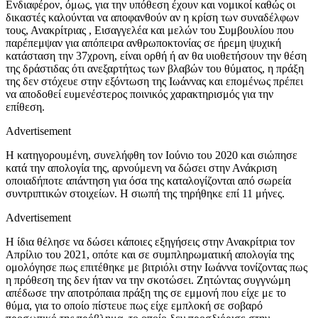
Ενδιαφέρον, όμως, για την υπόθεση έχουν και νομικοί καθώς οι
δικαστές καλούνται να αποφανθούν αν η κρίση των συναδέλφων
τους, Ανακρίτριας , Εισαγγελέα και μελών του Συμβουλίου που
παρέπεμψαν για απόπειρα ανθρωποκτονίας σε ήρεμη ψυχική
κατάσταση την 37χρονη, είναι ορθή ή αν θα υιοθετήσουν την θέση
της δράστιδας ότι ανεξαρτήτως των βλαβών του θύματος, η πράξη
της δεν στόχευε στην εξόντωση της Ιωάννας και επομένως πρέπει
να αποδοθεί ευμενέστερος ποινικός χαρακτηρισμός για την
επίθεση.
Advertisement
Η κατηγορουμένη, συνελήφθη τον Ιούνιο του 2020 και σιώπησε
κατά την απολογία της, αρνούμενη να δώσει στην Ανάκριση
οποιαδήποτε απάντηση για όσα της καταλογίζονται από σωρεία
συντριπτικών στοιχείων. Η σιωπή της τηρήθηκε επί 11 μήνες.
Advertisement
Η ίδια θέλησε να δώσει κάποιες εξηγήσεις στην Ανακρίτρια τον
Απρίλιο του 2021, οπότε και σε συμπληρωματική απολογία της
ομολόγησε πως επιτέθηκε με βιτριόλι στην Ιωάννα τονίζοντας πως
η πρόθεση της δεν ήταν να την σκοτώσει. Ζητώντας συγγνώμη
απέδωσε την αποτρόπαια πράξη της σε εμμονή που είχε με το
θύμα, για το οποίο πίστευε πως είχε εμπλοκή σε σοβαρό