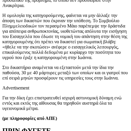
προσωπικό της πρόβλημα, το οποίο δεν προσδιόρισε στην
Ανακρίτρια.
Η ομολογία της κατηγορούμενης, φαίνεται να μην άλλαξε την
άποψη των δικαστών που έκριναν την υπόθεση. Το Συμβούλιο
Πλημμελειοδικών τον περασμένο Μάιο παρέπεμψε την δράστιδα
για απόπειρα ανθρωποκτονίας, υιοθετώντας απόλυτα την εισήγηση
του Εισαγγελέα που έδωσε τη νομική του απάντηση στην θέση της
κατηγορουμένης ότι πρέπει να δικαστεί για σωματική βλάβη:
«ήθελε να την σκοτώσει» ανέφερε ο εισαγγελικός λειτουργός,
επικαλούμενος πολλά δεδομένα με κυρίαρχο την ποσότητα του
υγρού που έριξε η κατηγορουμένη στην Ιωάννα.
Στο δικαστήριο αναμένεται να εξεταστούν μετά την ίδια την
παθούσα, 30 με 40 μάρτυρες μεταξύ των οποίων και οι γιατροί που
επί σειρά μηνών προσφέρουν τις υπηρεσίες τους στην Ιωάννα.
Advertisement
Για την δίκη έχει επιστρατευθεί ισχυρή αστυνομική δύναμη ενώ
εντός και εκτός της αίθουσας θα τηρηθούν αυστηρά όλα τα
υγειονομικά μέτρα.
(με πληροφορίες από ΑΠΕ)
ΠΡΙΝ ΦΥΓΕΤΕ…