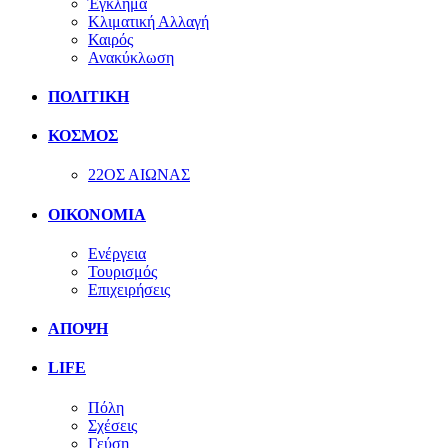
Έγκλημα
Κλιματική Αλλαγή
Καιρός
Ανακύκλωση
ΠΟΛΙΤΙΚΗ
ΚΟΣΜΟΣ
22ΟΣ ΑΙΩΝΑΣ
ΟΙΚΟΝΟΜΙΑ
Ενέργεια
Τουρισμός
Επιχειρήσεις
ΑΠΟΨΗ
LIFE
Πόλη
Σχέσεις
Γεύση