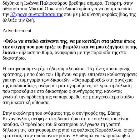
δέχθηκε η Ιωάννα Παλιοσπύρου βρέθηκε σήμερα, Τετάρτη, στην
αίθουσα του Μικτού Ορκωτού Δικαστηρίου για να αντιμετωπίσει
την
37χρονη συντοπίτισσα της
που με μία κίνηση ακραίας βίας, της
άλλαξε την ζωή.
Advertisement
«
Θέλω να σταθώ απέναντι της, να με κοιτάξει στα μάτια όπως
την στιγμή που μου έριξε το βιτριόλι και να μου εξηγήσει τι της
έκανα
» δήλωσε το θύμα, αναφορικά με την παρουσία της στο
δικαστήριο.
Η κατηγορούμενη έχει ήδη συμπληρώσει 15 μήνες προσωρινής
κράτησης, με το όριο του 18μήνου να μην επιτρέπει καθυστερήσεις
για την ετυμηγορία των δικαστών. «Θα παραβρεθώ στη συνέχεια
της διαδικασίας», ανέφερε η κατηγορούμενη, σε γραπτή δήλωση
που προσκόμισε στο δικαστήριο ο συνήγορός της, κάνοντας
γνωστή την πρόθεσή της να παρευρεθεί σε μεταγενέστερο στάδιο
στη δικαστική αίθουσα.
Στην εκφώνηση του ονόματός της, ο συνήγορός της, Σάκης
Κεχαγιόγλου, ανέφερε στο δικαστήριο ότι η εντολέας του είναι
απούσα. Ο πρόεδρος του δικαστηρίου ανέγνωσε τη γραπτή
δήλωση της κατηγορουμένης από τις φυλακές Κορυδαλλού, όπου
κρατείται, στην οποία αναφερόταν: «Επιθυμώ να εκπροσωπηθώ