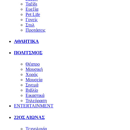
Ταξίδι
Ευεξία
Pet Life
Γονείς
Στυλ
Προτάσεις
ΑΘΛΗΤΙΚΑ
ΠΟΛΙΤΣΜΟΣ
Θέατρο
Μουσική
Χορός
Μουσεία
Σινεμά
Βιβλίο
Εικαστικά
Τηλεόραση
ENTERTAINMENT
22ΟΣ ΑΙΩΝΑΣ
Τεχνολογία