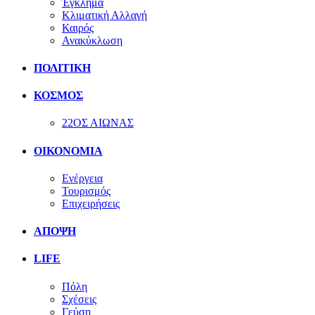
Έγκλημα
Κλιματική Αλλαγή
Καιρός
Ανακύκλωση
ΠΟΛΙΤΙΚΗ
ΚΟΣΜΟΣ
22ΟΣ ΑΙΩΝΑΣ
ΟΙΚΟΝΟΜΙΑ
Ενέργεια
Τουρισμός
Επιχειρήσεις
ΑΠΟΨΗ
LIFE
Πόλη
Σχέσεις
Γεύση