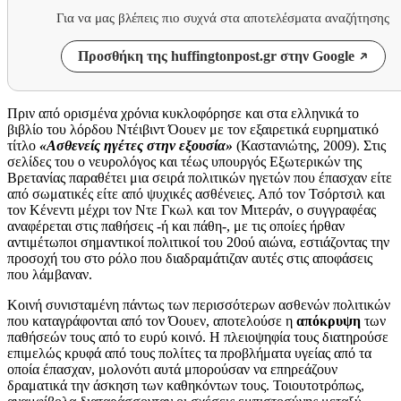
Για να μας βλέπεις πιο συχνά στα αποτελέσματα αναζήτησης
Προσθήκη της huffingtonpost.gr στην Google
Πριν από ορισμένα χρόνια κυκλοφόρησε και στα ελληνικά το
βιβλίο του λόρδου Ντέιβιντ Όουεν με τον εξαιρετικά ευρηματικό
τίτλο
«Ασθενείς ηγέτες στην εξουσία»
(Καστανιώτης, 2009). Στις
σελίδες του ο νευρολόγος και τέως υπουργός Εξωτερικών της
Βρετανίας παραθέτει μια σειρά πολιτικών ηγετών που έπασχαν είτε
από σωματικές είτε από ψυχικές ασθένειες. Από τον Τσόρτσιλ και
τον Κένεντι μέχρι τον Ντε Γκωλ και τον Μιτεράν, ο συγγραφέας
αναφέρεται στις παθήσεις -ή και πάθη-, με τις οποίες ήρθαν
αντιμέτωποι σημαντικοί πολιτικοί του 20ού αιώνα, εστιάζοντας την
προσοχή του στο ρόλο που διαδραμάτιζαν αυτές στις αποφάσεις
που λάμβαναν.
Κοινή συνισταμένη πάντως των περισσότερων ασθενών πολιτικών
που καταγράφονται από τον Όουεν, αποτελούσε η
απόκρυψη
των
παθήσεών τους από το ευρύ κοινό. Η πλειοψηφία τους διατηρούσε
επιμελώς κρυφά από τους πολίτες τα προβλήματα υγείας από τα
οποία έπασχαν, μολονότι αυτά μπορούσαν να επηρεάζουν
δραματικά την άσκηση των καθηκόντων τους. Τοιουτοτρόπως,