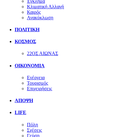
Έγκλημα
Κλιματική Αλλαγή
Καιρός
Ανακύκλωση
ΠΟΛΙΤΙΚΗ
ΚΟΣΜΟΣ
22ΟΣ ΑΙΩΝΑΣ
ΟΙΚΟΝΟΜΙΑ
Ενέργεια
Τουρισμός
Επιχειρήσεις
ΑΠΟΨΗ
LIFE
Πόλη
Σχέσεις
Γεύση