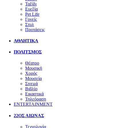
Ταξίδι
Ευεξία
Pet Life
Γονείς
Στυλ
Προτάσεις
ΑΘΛΗΤΙΚΑ
ΠΟΛΙΤΣΜΟΣ
Θέατρο
Μουσική
Χορός
Μουσεία
Σινεμά
Βιβλίο
Εικαστικά
Τηλεόραση
ENTERTAINMENT
22ΟΣ ΑΙΩΝΑΣ
Τεχνολογία