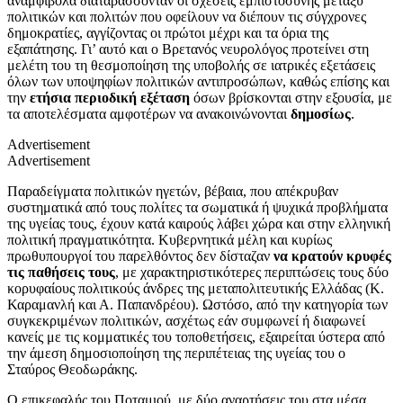
αναμφίβολα διαταράσσονταν οι σχέσεις εμπιστοσύνης μεταξύ
πολιτικών και πολιτών που οφείλουν να διέπουν τις σύγχρονες
δημοκρατίες, αγγίζοντας οι πρώτοι μέχρι και τα όρια της
εξαπάτησης. Γι’ αυτό και ο Βρετανός νευρολόγος προτείνει στη
μελέτη του τη θεσμοποίηση της υποβολής σε ιατρικές εξετάσεις
όλων των υποψηφίων πολιτικών αντιπροσώπων, καθώς επίσης και
την
ετήσια περιοδική εξέταση
όσων βρίσκονται στην εξουσία, με
τα αποτελέσματα αμφοτέρων να ανακοινώνονται
δημοσίως
.
Advertisement
Advertisement
Παραδείγματα πολιτικών ηγετών, βέβαια, που απέκρυβαν
συστηματικά από τους πολίτες τα σωματικά ή ψυχικά προβλήματα
της υγείας τους, έχουν κατά καιρούς λάβει χώρα και στην ελληνική
πολιτική πραγματικότητα. Κυβερνητικά μέλη και κυρίως
πρωθυπουργοί του παρελθόντος δεν δίσταζαν
να κρατούν κρυφές
τις παθήσεις τους
, με χαρακτηριστικότερες περιπτώσεις τους δύο
κορυφαίους πολιτικούς άνδρες της μεταπολιτευτικής Ελλάδας (Κ.
Καραμανλή και Α. Παπανδρέου). Ωστόσο, από την κατηγορία των
συγκεκριμένων πολιτικών, ασχέτως εάν συμφωνεί ή διαφωνεί
κανείς με τις κομματικές του τοποθετήσεις, εξαιρείται ύστερα από
την άμεση δημοσιοποίηση της περιπέτειας της υγείας του ο
Σταύρος Θεοδωράκης.
Ο επικεφαλής του Ποταμιού, με δύο αναρτήσεις του στα μέσα