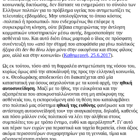
κοινωνικής δικτύωσης, δεν δίστασε να ενημερώσει το σύνολο των
Ελλήνων πολιτών για το πρόβλημα υγείας που αντιμετωπίζει τις
τελευταίες εβδομάδες. Μην υπολογίζοντας το όποιο κόστος
-πολιτικό ή προσωπικό- που ενδεχομένως θα επέφερε η
συγκεκριμένη κίνηση, ούτε βέβαια επιχειρώντας την άντληση
κομματικών υποστηρικτών μέσω αυτής, δημοσιοποίησε την
ασθένειά του. Και αυτό διότι όπως μαρτυρά ο ίδιος σε πρόσφατη
συνέντευξή του
«από την στιγμή που αποφάσισα για γίνω πολιτικός
ήξερα ότι δεν θα δίνω λόγο μόνο στην οικογένεια και στους φίλους
μου, αλλά και στην κοινωνία»
(
Καθημερινή, 25.6.2017
).
Ως εκ τούτου, τόσο από τη θαρραλέα αντιμετώπιση της νόσου του,
κυρίως όμως από την αποκάλυψή της προς την ελληνική κοινωνία,
ο κ. Θεοδωράκης αποδεικνύει ότι διακατέχεται από μία
καταστατική για όσους ασχολούνται με τα κοινά αρχή, την
ηθική
αυτοσυνείδηση
. Μαζί με το ήθος, την ειλικρίνεια και την
αξιοπρέπεια που αποκρυσταλλώνονται στη μη απόκρυψη της
ασθένειάς του, η εκπορευόμενη από τη θέση που καταλαμβάνει
στο πολιτικό μας σύστημα
ηθική της ευθύνης
φανέρωσε και την
αντίστοιχη αυτοσυνείδησή του• την αναγκαιότητα, δηλαδή, καθενός
και πόσο μάλλον ενός πολιτικού να λέει την αλήθεια στους
συμπολίτες του με τρόπο έντιμο, ευθύ και αμερόληπτο
*
. Γι’ αυτό
και πέραν των ευχών για περαστικά και ταχεία θεραπεία, είναι άξιος
ακόμα περισσοτέρων συγχαρητηρίων για τη γενναία, τίμια και
αξιοπρεπέστατη στάση του.