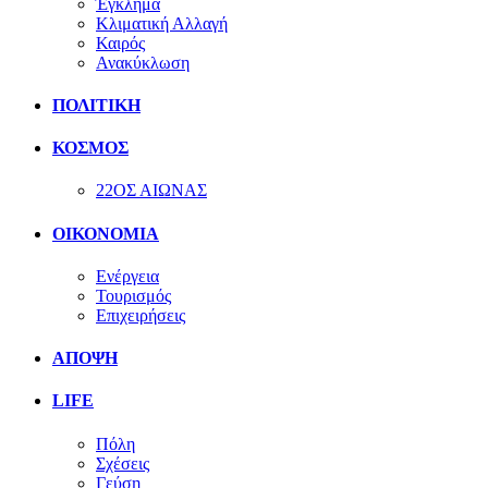
Έγκλημα
Κλιματική Αλλαγή
Καιρός
Ανακύκλωση
ΠΟΛΙΤΙΚΗ
ΚΟΣΜΟΣ
22ΟΣ ΑΙΩΝΑΣ
ΟΙΚΟΝΟΜΙΑ
Ενέργεια
Τουρισμός
Επιχειρήσεις
ΑΠΟΨΗ
LIFE
Πόλη
Σχέσεις
Γεύση