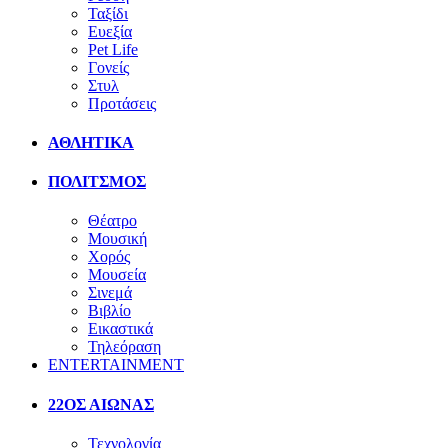
Ταξίδι
Ευεξία
Pet Life
Γονείς
Στυλ
Προτάσεις
ΑΘΛΗΤΙΚΑ
ΠΟΛΙΤΣΜΟΣ
Θέατρο
Μουσική
Χορός
Μουσεία
Σινεμά
Βιβλίο
Εικαστικά
Τηλεόραση
ENTERTAINMENT
22ΟΣ ΑΙΩΝΑΣ
Τεχνολογία