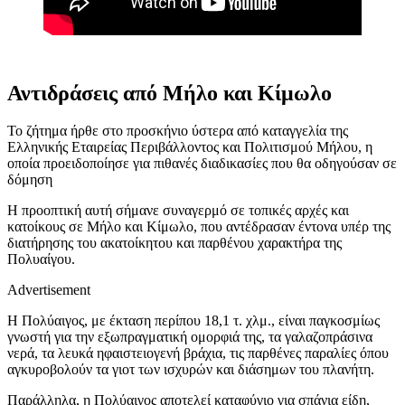
Αντιδράσεις από Μήλο και Κίμωλο
Το ζήτημα ήρθε στο προσκήνιο ύστερα από καταγγελία της
Ελληνικής Εταιρείας Περιβάλλοντος και Πολιτισμού Μήλου, η
οποία προειδοποίησε για πιθανές διαδικασίες που θα οδηγούσαν σε
δόμηση
Η προοπτική αυτή σήμανε συναγερμό σε τοπικές αρχές και
κατοίκους σε Μήλο και Κίμωλο, που αντέδρασαν έντονα υπέρ της
διατήρησης του ακατοίκητου και παρθένου χαρακτήρα της
Πολυαίγου.
Advertisement
Η Πολύαιγος, με έκταση περίπου 18,1 τ. χλμ., είναι παγκοσμίως
γνωστή για την εξωπραγματική ομορφιά της, τα γαλαζοπράσινα
νερά, τα λευκά ηφαιστειογενή βράχια, τις παρθένες παραλίες όπου
αγκυροβολούν τα γιοτ των ισχυρών και διάσημων του πλανήτη.
Παράλληλα, η Πολύαιγος αποτελεί καταφύγιο για σπάνια είδη,