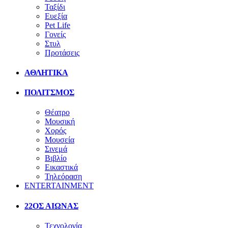
Ταξίδι
Ευεξία
Pet Life
Γονείς
Στυλ
Προτάσεις
ΑΘΛΗΤΙΚΑ
ΠΟΛΙΤΣΜΟΣ
Θέατρο
Μουσική
Χορός
Μουσεία
Σινεμά
Βιβλίο
Εικαστικά
Τηλεόραση
ENTERTAINMENT
22ΟΣ ΑΙΩΝΑΣ
Τεχνολογία