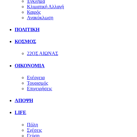
Έγκλημα
Κλιματική Αλλαγή
Καιρός
Ανακύκλωση
ΠΟΛΙΤΙΚΗ
ΚΟΣΜΟΣ
22ΟΣ ΑΙΩΝΑΣ
ΟΙΚΟΝΟΜΙΑ
Ενέργεια
Τουρισμός
Επιχειρήσεις
ΑΠΟΨΗ
LIFE
Πόλη
Σχέσεις
Γεύση