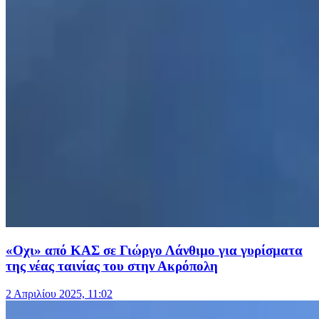
«Οχι» από ΚΑΣ σε Γιώργο Λάνθιμο για γυρίσματα
της νέας ταινίας του στην Ακρόπολη
2 Απριλίου 2025, 11:02