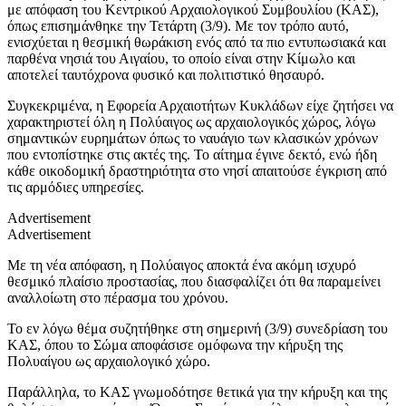
με απόφαση του Κεντρικού Αρχαιολογικού Συμβουλίου (ΚΑΣ),
όπως επισημάνθηκε την Τετάρτη (3/9). Με τον τρόπο αυτό,
ενισχύεται η θεσμική θωράκιση ενός από τα πιο εντυπωσιακά και
παρθένα νησιά του Αιγαίου, το οποίο είναι στην Κίμωλο και
αποτελεί ταυτόχρονα φυσικό και πολιτιστικό θησαυρό.
Συγκεκριμένα, η Εφορεία Αρχαιοτήτων Κυκλάδων είχε ζητήσει να
χαρακτηριστεί όλη η Πολύαιγος ως αρχαιολογικός χώρος, λόγω
σημαντικών ευρημάτων όπως το ναυάγιο των κλασικών χρόνων
που εντοπίστηκε στις ακτές της. Το αίτημα έγινε δεκτό, ενώ ήδη
κάθε οικοδομική δραστηριότητα στο νησί απαιτούσε έγκριση από
τις αρμόδιες υπηρεσίες.
Advertisement
Advertisement
Με τη νέα απόφαση, η Πολύαιγος αποκτά ένα ακόμη ισχυρό
θεσμικό πλαίσιο προστασίας, που διασφαλίζει ότι θα παραμείνει
αναλλοίωτη στο πέρασμα του χρόνου.
Το εν λόγω θέμα συζητήθηκε στη σημερινή (3/9) συνεδρίαση του
ΚΑΣ, όπου το Σώμα αποφάσισε ομόφωνα την κήρυξη της
Πολυαίγου ως αρχαιολογικό χώρο.
Παράλληλα, το ΚΑΣ γνωμοδότησε θετικά για την κήρυξη και της