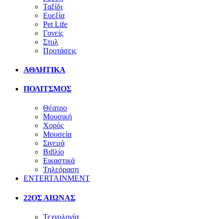
Ταξίδι
Ευεξία
Pet Life
Γονείς
Στυλ
Προτάσεις
ΑΘΛΗΤΙΚΑ
ΠΟΛΙΤΣΜΟΣ
Θέατρο
Μουσική
Χορός
Μουσεία
Σινεμά
Βιβλίο
Εικαστικά
Τηλεόραση
ENTERTAINMENT
22ΟΣ ΑΙΩΝΑΣ
Τεχνολογία