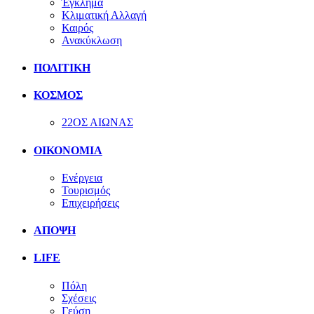
Έγκλημα
Κλιματική Αλλαγή
Καιρός
Ανακύκλωση
ΠΟΛΙΤΙΚΗ
ΚΟΣΜΟΣ
22ΟΣ ΑΙΩΝΑΣ
ΟΙΚΟΝΟΜΙΑ
Ενέργεια
Τουρισμός
Επιχειρήσεις
ΑΠΟΨΗ
LIFE
Πόλη
Σχέσεις
Γεύση