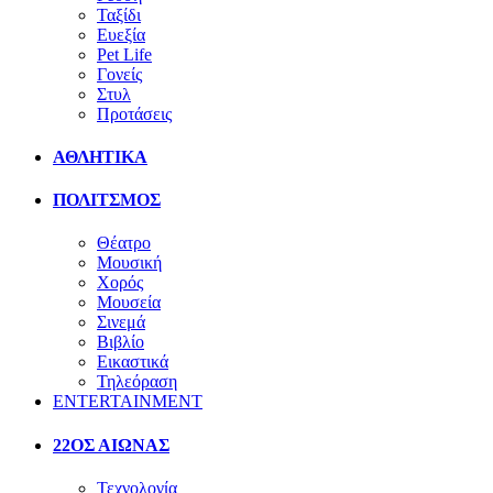
Ταξίδι
Ευεξία
Pet Life
Γονείς
Στυλ
Προτάσεις
ΑΘΛΗΤΙΚΑ
ΠΟΛΙΤΣΜΟΣ
Θέατρο
Μουσική
Χορός
Μουσεία
Σινεμά
Βιβλίο
Εικαστικά
Τηλεόραση
ENTERTAINMENT
22ΟΣ ΑΙΩΝΑΣ
Τεχνολογία