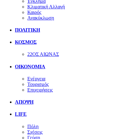
Έγκλημα
Κλιματική Αλλαγή
Καιρός
Ανακύκλωση
ΠΟΛΙΤΙΚΗ
ΚΟΣΜΟΣ
22ΟΣ ΑΙΩΝΑΣ
ΟΙΚΟΝΟΜΙΑ
Ενέργεια
Τουρισμός
Επιχειρήσεις
ΑΠΟΨΗ
LIFE
Πόλη
Σχέσεις
Γεύση