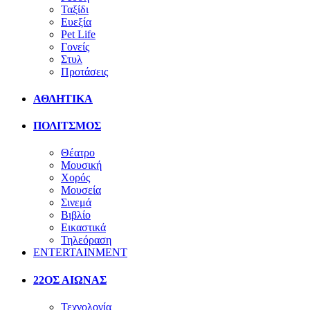
Ταξίδι
Ευεξία
Pet Life
Γονείς
Στυλ
Προτάσεις
ΑΘΛΗΤΙΚΑ
ΠΟΛΙΤΣΜΟΣ
Θέατρο
Μουσική
Χορός
Μουσεία
Σινεμά
Βιβλίο
Εικαστικά
Τηλεόραση
ENTERTAINMENT
22ΟΣ ΑΙΩΝΑΣ
Τεχνολογία