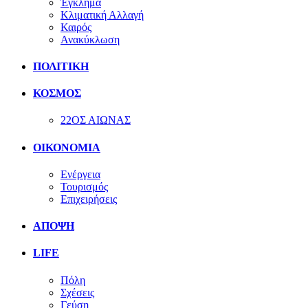
Έγκλημα
Κλιματική Αλλαγή
Καιρός
Ανακύκλωση
ΠΟΛΙΤΙΚΗ
ΚΟΣΜΟΣ
22ΟΣ ΑΙΩΝΑΣ
ΟΙΚΟΝΟΜΙΑ
Ενέργεια
Τουρισμός
Επιχειρήσεις
ΑΠΟΨΗ
LIFE
Πόλη
Σχέσεις
Γεύση