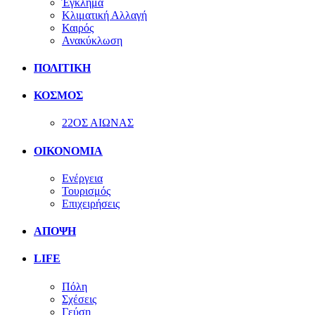
Έγκλημα
Κλιματική Αλλαγή
Καιρός
Ανακύκλωση
ΠΟΛΙΤΙΚΗ
ΚΟΣΜΟΣ
22ΟΣ ΑΙΩΝΑΣ
ΟΙΚΟΝΟΜΙΑ
Ενέργεια
Τουρισμός
Επιχειρήσεις
ΑΠΟΨΗ
LIFE
Πόλη
Σχέσεις
Γεύση