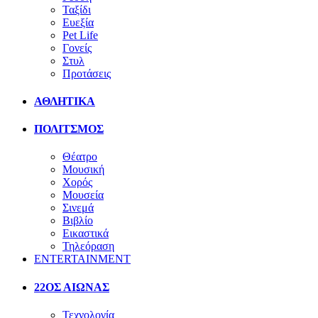
Ταξίδι
Ευεξία
Pet Life
Γονείς
Στυλ
Προτάσεις
ΑΘΛΗΤΙΚΑ
ΠΟΛΙΤΣΜΟΣ
Θέατρο
Μουσική
Χορός
Μουσεία
Σινεμά
Βιβλίο
Εικαστικά
Τηλεόραση
ENTERTAINMENT
22ΟΣ ΑΙΩΝΑΣ
Τεχνολογία