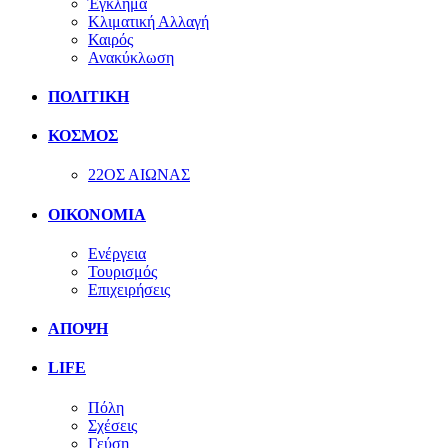
Έγκλημα
Κλιματική Αλλαγή
Καιρός
Ανακύκλωση
ΠΟΛΙΤΙΚΗ
ΚΟΣΜΟΣ
22ΟΣ ΑΙΩΝΑΣ
ΟΙΚΟΝΟΜΙΑ
Ενέργεια
Τουρισμός
Επιχειρήσεις
ΑΠΟΨΗ
LIFE
Πόλη
Σχέσεις
Γεύση