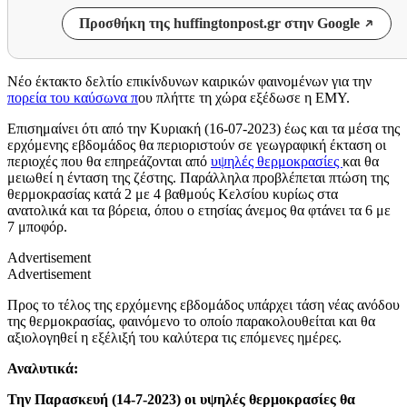
Προσθήκη της huffingtonpost.gr στην Google
Νέο έκτακτο δελτίο επικίνδυνων καιρικών φαινομένων για την
πορεία του καύσωνα π
ου πλήττε τη χώρα εξέδωσε η ΕΜΥ.
Επισημαίνει ότι από την Κυριακή (16-07-2023) έως και τα μέσα της
ερχόμενης εβδομάδος θα περιοριστούν σε γεωγραφική έκταση οι
περιοχές που θα επηρεάζονται από
υψηλές θερμοκρασίες
και θα
μειωθεί η ένταση της ζέστης. Παράλληλα προβλέπεται πτώση της
θερμοκρασίας κατά 2 με 4 βαθμούς Κελσίου κυρίως στα
ανατολικά και τα βόρεια, όπου ο ετησίας άνεμος θα φτάνει τα 6 με
7 μποφόρ.
Advertisement
Advertisement
Προς το τέλος της ερχόμενης εβδομάδος υπάρχει τάση νέας ανόδου
της θερμοκρασίας, φαινόμενο το οποίο παρακολουθείται και θα
αξιολογηθεί η εξέλιξή του καλύτερα τις επόμενες ημέρες.
Αναλυτικά:
Την Παρασκευή (14-7-2023) οι υψηλές θερμοκρασίες θα