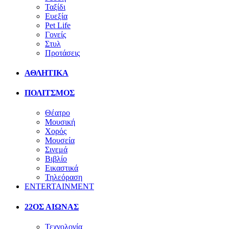
Ταξίδι
Ευεξία
Pet Life
Γονείς
Στυλ
Προτάσεις
ΑΘΛΗΤΙΚΑ
ΠΟΛΙΤΣΜΟΣ
Θέατρο
Μουσική
Χορός
Μουσεία
Σινεμά
Βιβλίο
Εικαστικά
Τηλεόραση
ENTERTAINMENT
22ΟΣ ΑΙΩΝΑΣ
Τεχνολογία