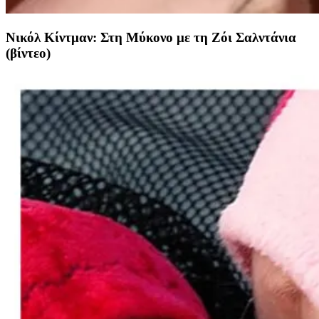
Νικόλ Κίντμαν: Στη Μύκονο με τη Ζόι Σαλντάνια
(βίντεο)