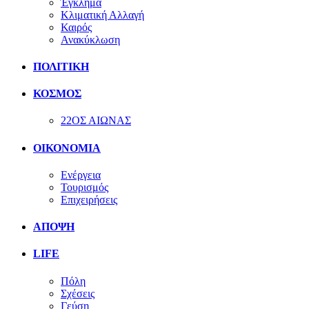
Έγκλημα
Κλιματική Αλλαγή
Καιρός
Ανακύκλωση
ΠΟΛΙΤΙΚΗ
ΚΟΣΜΟΣ
22ΟΣ ΑΙΩΝΑΣ
ΟΙΚΟΝΟΜΙΑ
Ενέργεια
Τουρισμός
Επιχειρήσεις
ΑΠΟΨΗ
LIFE
Πόλη
Σχέσεις
Γεύση