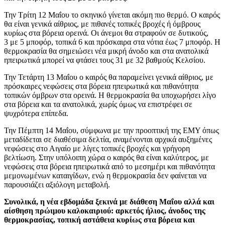
Την Τρίτη 12 Μαΐου το σκηνικό γίνεται ακόμη πιο θερμό. Ο καιρός
θα είναι γενικά αίθριος, με πιθανές τοπικές βροχές ή όμβρους
κυρίως στα βόρεια ορεινά. Οι άνεμοι θα στραφούν σε δυτικούς,
3 με 5 μποφόρ, τοπικά 6 και πρόσκαιρα στα νότια έως 7 μποφόρ. Η
θερμοκρασία θα σημειώσει νέα μικρή άνοδο και στα ανατολικά
ηπειρωτικά μπορεί να φτάσει τους 31 με 32 βαθμούς Κελσίου.
Την Τετάρτη 13 Μαΐου ο καιρός θα παραμείνει γενικά αίθριος, με
πρόσκαιρες νεφώσεις στα βόρεια ηπειρωτικά και πιθανότητα
τοπικών όμβρων στα ορεινά. Η θερμοκρασία θα υποχωρήσει λίγο
στα βόρεια και τα ανατολικά, χωρίς όμως να επιστρέφει σε
ψυχρότερα επίπεδα.
Την Πέμπτη 14 Μαΐου, σύμφωνα με την προοπτική της ΕΜΥ όπως
μεταδίδεται σε διαθέσιμα δελτία, αναμένονται αρχικά αυξημένες
νεφώσεις στο Αιγαίο με λίγες τοπικές βροχές και γρήγορη
βελτίωση. Στην υπόλοιπη χώρα ο καιρός θα είναι καλύτερος, με
νεφώσεις στα βόρεια ηπειρωτικά από το μεσημέρι και πιθανότητα
μεμονωμένων καταιγίδων, ενώ η θερμοκρασία δεν φαίνεται να
παρουσιάζει αξιόλογη μεταβολή.
Συνολικά
,
η νέα εβδομάδα ξεκινά με διάθεση Μαΐου αλλά και
αίσθηση πρώιμου καλοκαιριού
:
αρκετός ήλιος
,
άνοδος της
θερμοκρασίας
,
τοπική αστάθεια κυρίως στα βόρεια και