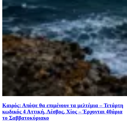
Καιρός: Απόψε θα επιμένουν τα μελτέμια – Τετάρτη
κωδικός 4 Αττική, Λέσβος, Χίος – Έρχονται 40άρια
το Σαββατοκύριακο