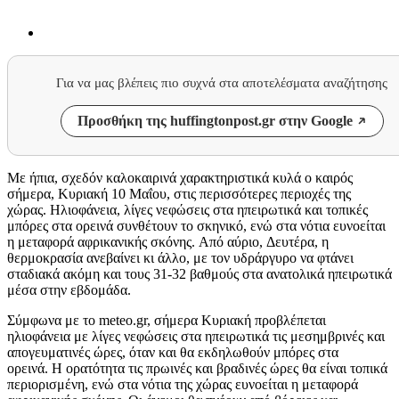
Για να μας βλέπεις πιο συχνά στα αποτελέσματα αναζήτησης
Προσθήκη της huffingtonpost.gr στην Google
Με ήπια, σχεδόν καλοκαιρινά χαρακτηριστικά κυλά ο καιρός
σήμερα, Κυριακή 10 Μαΐου, στις περισσότερες περιοχές της
χώρας. Ηλιοφάνεια, λίγες νεφώσεις στα ηπειρωτικά και τοπικές
μπόρες στα ορεινά συνθέτουν το σκηνικό, ενώ στα νότια ευνοείται
η μεταφορά αφρικανικής σκόνης. Από αύριο, Δευτέρα, η
θερμοκρασία ανεβαίνει κι άλλο, με τον υδράργυρο να φτάνει
σταδιακά ακόμη και τους 31-32 βαθμούς στα ανατολικά ηπειρωτικά
μέσα στην εβδομάδα.
Σύμφωνα με το meteo.gr, σήμερα Κυριακή προβλέπεται
ηλιοφάνεια με λίγες νεφώσεις στα ηπειρωτικά τις μεσημβρινές και
απογευματινές ώρες, όταν και θα εκδηλωθούν μπόρες στα
ορεινά. Η ορατότητα τις πρωινές και βραδινές ώρες θα είναι τοπικά
περιορισμένη, ενώ στα νότια της χώρας ευνοείται η μεταφορά