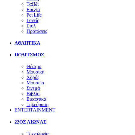
Ταξίδι
Ευεξία
Pet Life
Γονείς
Στυλ
Προτάσεις
ΑΘΛΗΤΙΚΑ
ΠΟΛΙΤΣΜΟΣ
Θέατρο
Μουσική
Χορός
Μουσεία
Σινεμά
Βιβλίο
Εικαστικά
Τηλεόραση
ENTERTAINMENT
22ΟΣ ΑΙΩΝΑΣ
Τεχνολογία