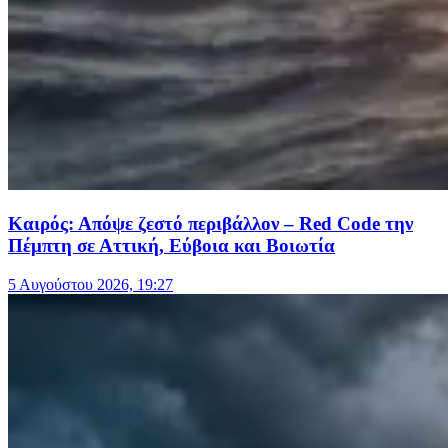
Καιρός: Απόψε ζεστό περιβάλλον – Red Code την
Πέμπτη σε Αττική, Εύβοια και Βοιωτία
5 Αυγούστου 2026, 19:27