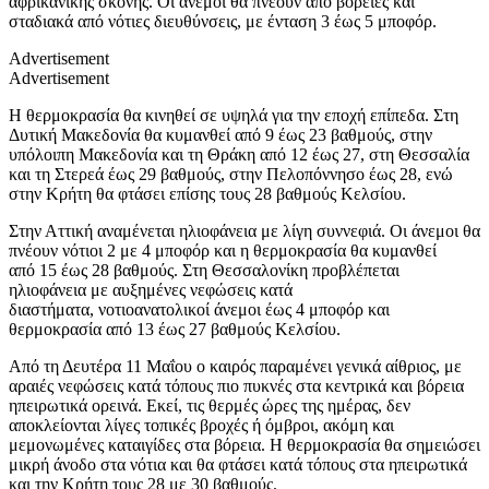
αφρικανικής σκόνης. Οι άνεμοι θα πνέουν από βόρειες και
σταδιακά από νότιες διευθύνσεις, με ένταση 3 έως 5 μποφόρ.
Advertisement
Advertisement
Η θερμοκρασία θα κινηθεί σε υψηλά για την εποχή επίπεδα. Στη
Δυτική Μακεδονία θα κυμανθεί από 9 έως 23 βαθμούς, στην
υπόλοιπη Μακεδονία και τη Θράκη από 12 έως 27, στη Θεσσαλία
και τη Στερεά έως 29 βαθμούς, στην Πελοπόννησο έως 28, ενώ
στην Κρήτη θα φτάσει επίσης τους 28 βαθμούς Κελσίου.
Στην Αττική αναμένεται ηλιοφάνεια με λίγη συννεφιά. Οι άνεμοι θα
πνέουν νότιοι 2 με 4 μποφόρ και η θερμοκρασία θα κυμανθεί
από 15 έως 28 βαθμούς. Στη Θεσσαλονίκη προβλέπεται
ηλιοφάνεια με αυξημένες νεφώσεις κατά
διαστήματα, νοτιοανατολικοί άνεμοι έως 4 μποφόρ και
θερμοκρασία από 13 έως 27 βαθμούς Κελσίου.
Από τη Δευτέρα 11 Μαΐου ο καιρός παραμένει γενικά αίθριος, με
αραιές νεφώσεις κατά τόπους πιο πυκνές στα κεντρικά και βόρεια
ηπειρωτικά ορεινά. Εκεί, τις θερμές ώρες της ημέρας, δεν
αποκλείονται λίγες τοπικές βροχές ή όμβροι, ακόμη και
μεμονωμένες καταιγίδες στα βόρεια. Η θερμοκρασία θα σημειώσει
μικρή άνοδο στα νότια και θα φτάσει κατά τόπους στα ηπειρωτικά
και την Κρήτη τους 28 με 30 βαθμούς.