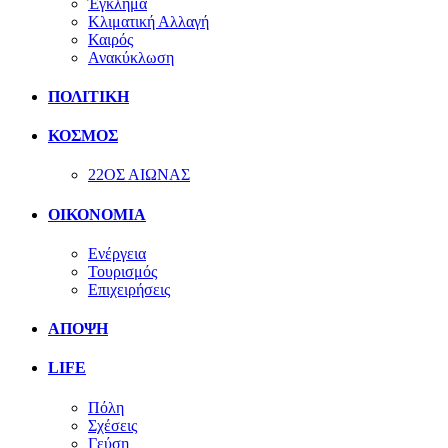
Έγκλημα
Κλιματική Αλλαγή
Καιρός
Ανακύκλωση
ΠΟΛΙΤΙΚΗ
ΚΟΣΜΟΣ
22ΟΣ ΑΙΩΝΑΣ
ΟΙΚΟΝΟΜΙΑ
Ενέργεια
Τουρισμός
Επιχειρήσεις
ΑΠΟΨΗ
LIFE
Πόλη
Σχέσεις
Γεύση