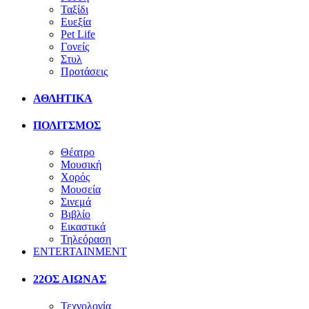
Ταξίδι
Ευεξία
Pet Life
Γονείς
Στυλ
Προτάσεις
ΑΘΛΗΤΙΚΑ
ΠΟΛΙΤΣΜΟΣ
Θέατρο
Μουσική
Χορός
Μουσεία
Σινεμά
Βιβλίο
Εικαστικά
Τηλεόραση
ENTERTAINMENT
22ΟΣ ΑΙΩΝΑΣ
Τεχνολογία