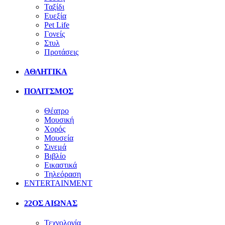
Ταξίδι
Ευεξία
Pet Life
Γονείς
Στυλ
Προτάσεις
ΑΘΛΗΤΙΚΑ
ΠΟΛΙΤΣΜΟΣ
Θέατρο
Μουσική
Χορός
Μουσεία
Σινεμά
Βιβλίο
Εικαστικά
Τηλεόραση
ENTERTAINMENT
22ΟΣ ΑΙΩΝΑΣ
Τεχνολογία