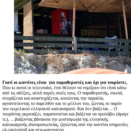
Γιατί οι καντίνες είναι για παραθεριστές και όχι για τουρίστε
ς.
Που κι αυτοί οι τελευταίοι, έτσι θέλουν να νομίζουν ότι είναι κάτω
από τις αδέξιες, αλλά παχιές σκιές τους. Ο παραθεριστής, σιωπά,
στοχάζεται και αναστοχάζεται, κοιτώντας την παραλία,
αγναντεύοντας το παρελθόν και το μέλλον του, ζώντας το παρόν
του νωχελικού ελληνικού καλοκαιριού. Και δεν βιάζεται… Ο
τουρίστας γκρινιάζει, παραπονιέται και βιάζεται να προλάβει (άραγε
τι;), …βιάζοντας βάναυσα την μυσταγωγία της ελληνικής
καλοκαιρινής ιδιοπροσωπείας, ζητώντας από την καντίνα υπηρεσίες
ολ-ινκλούσιβ και σεφ-καντινιέρη.