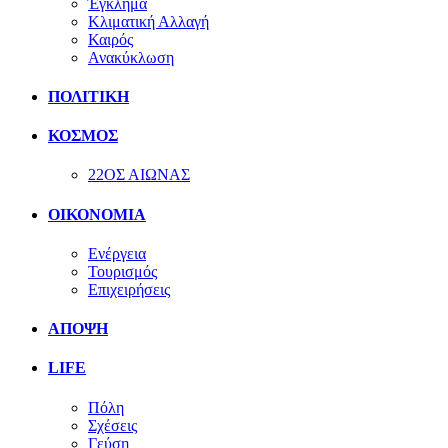
Έγκλημα
Κλιματική Αλλαγή
Καιρός
Ανακύκλωση
ΠΟΛΙΤΙΚΗ
ΚΟΣΜΟΣ
22ΟΣ ΑΙΩΝΑΣ
ΟΙΚΟΝΟΜΙΑ
Ενέργεια
Τουρισμός
Επιχειρήσεις
ΑΠΟΨΗ
LIFE
Πόλη
Σχέσεις
Γεύση