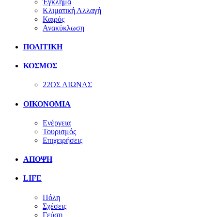
Έγκλημα
Κλιματική Αλλαγή
Καιρός
Ανακύκλωση
ΠΟΛΙΤΙΚΗ
ΚΟΣΜΟΣ
22ΟΣ ΑΙΩΝΑΣ
ΟΙΚΟΝΟΜΙΑ
Ενέργεια
Τουρισμός
Επιχειρήσεις
ΑΠΟΨΗ
LIFE
Πόλη
Σχέσεις
Γεύση