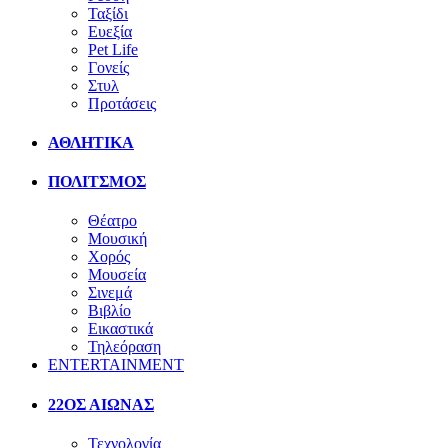
Ταξίδι
Ευεξία
Pet Life
Γονείς
Στυλ
Προτάσεις
ΑΘΛΗΤΙΚΑ
ΠΟΛΙΤΣΜΟΣ
Θέατρο
Μουσική
Χορός
Μουσεία
Σινεμά
Βιβλίο
Εικαστικά
Τηλεόραση
ENTERTAINMENT
22ΟΣ ΑΙΩΝΑΣ
Τεχνολογία