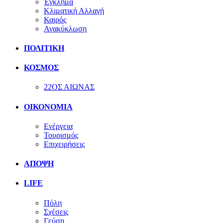
Έγκλημα
Κλιματική Αλλαγή
Καιρός
Ανακύκλωση
ΠΟΛΙΤΙΚΗ
ΚΟΣΜΟΣ
22ΟΣ ΑΙΩΝΑΣ
ΟΙΚΟΝΟΜΙΑ
Ενέργεια
Τουρισμός
Επιχειρήσεις
ΑΠΟΨΗ
LIFE
Πόλη
Σχέσεις
Γεύση