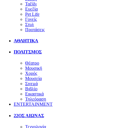
Ταξίδι
Ευεξία
Pet Life
Γονείς
Στυλ
Προτάσεις
ΑΘΛΗΤΙΚΑ
ΠΟΛΙΤΣΜΟΣ
Θέατρο
Μουσική
Χορός
Μουσεία
Σινεμά
Βιβλίο
Εικαστικά
Τηλεόραση
ENTERTAINMENT
22ΟΣ ΑΙΩΝΑΣ
Τεχνολογία