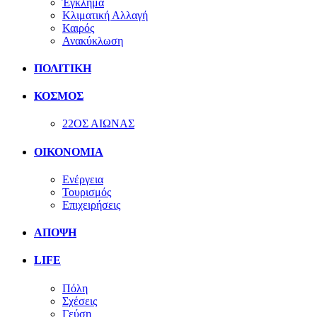
Έγκλημα
Κλιματική Αλλαγή
Καιρός
Ανακύκλωση
ΠΟΛΙΤΙΚΗ
ΚΟΣΜΟΣ
22ΟΣ ΑΙΩΝΑΣ
ΟΙΚΟΝΟΜΙΑ
Ενέργεια
Τουρισμός
Επιχειρήσεις
ΑΠΟΨΗ
LIFE
Πόλη
Σχέσεις
Γεύση