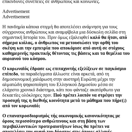
επικίνδυνες συνέπειες σε ανθρώπους και κοινωνίες.
Advertisement
Advertisement
Η πανδημία κάποια στιγμή θα αποτελέσει ανάμνηση για τους
σύγχρονους ανθρώπους και αναμφίβολα μια δύσκολη σελίδα στη
σημαντική Ιστορία του. Πριν όμως εξαλειφθεί
καλό θα ήταν, από
σήμερα κιόλας, ο άνθρωπος να μετουσιώσει την ορθή του
σκέψη και την εμπειρία που αποκόμισε από αυτή σε στόχους
καθημερινής πρακτικής θέτοντας τις βάσεις και τα θεμέλια του
αυριανού του κόσμου.
Ο κορωναϊός έδρασε ως επιταχυντής εξελίξεων σε παγκόσμιο
επίπεδο
, τα παραδείγματα άλλωστε είναι αρκετά, από τη
δημοσιονομική χαλάρωση στην αυστηρή Ευρώπη μέχρι την
αλματώδη ψηφιοποίηση του Ελληνικού Δημοσίου μέσα σε
ελάχιστο χρονικό διάστημα, κάτι που φάνταζε ακατόρθωτο για
δεκαετίες ολόκληρες πριν.
Πού πρέπει λοιπόν να στρέψει την
προσοχή της η διεθνής κοινότητα μετά το μάθημα που πήρε(;)
από τον κορωναϊό;
Ο επαναπροσδιορισμός τής οικονομικής κανονικότητας με
όρους περισσότερο ανθρώπινους και στη βάση των
περιβαλλοντικών προτεραιοτήτων ίσως θα πρέπει να
αποτελέσει την αιχμή του δόρατος στις όποιες αλλαγές