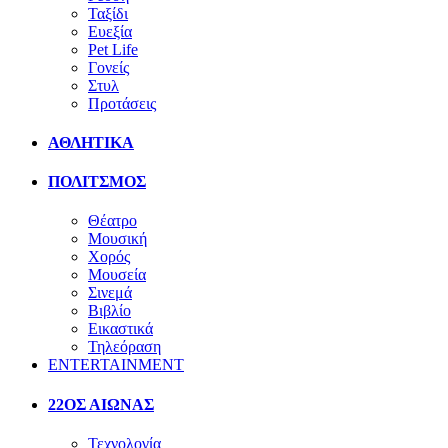
Ταξίδι
Ευεξία
Pet Life
Γονείς
Στυλ
Προτάσεις
ΑΘΛΗΤΙΚΑ
ΠΟΛΙΤΣΜΟΣ
Θέατρο
Μουσική
Χορός
Μουσεία
Σινεμά
Βιβλίο
Εικαστικά
Τηλεόραση
ENTERTAINMENT
22ΟΣ ΑΙΩΝΑΣ
Τεχνολογία