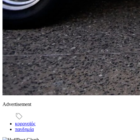
Advertisement
κορονοϊός
πανδημία