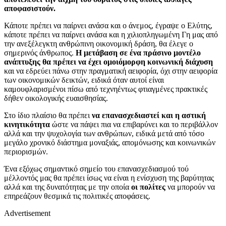
αποφασιστούν.
Κάποτε πρέπει να παίρνει ανάσα και ο άνεμος, έγραψε ο Ελύτης,
κάποτε πρέπει να παίρνει ανάσα και η χιλιοπληγωμένη Γη μας από
την ανεξέλεγκτη ανθρώπινη οικονομική δράση, θα έλεγε ο
σημερινός άνθρωπος.
Η μετάβαση σε ένα πράσινο μοντέλο
ανάπτυξης θα πρέπει να έχει ομοιόμορφη κοινωνική διάχυση
και να εδρεύει πάνω στην πραγματική αειφορία, όχι στην αειφορία
των οικονομικών δεικτών, ειδικά όταν αυτοί είναι
καμουφλαρισμένοι πίσω από τεχνηέντως φτιαγμένες πρακτικές
δήθεν οικολογικής ευαισθησίας.
Στο ίδιο πλαίσιο θα πρέπει
να επανασχεδιαστεί και η αστική
κινητικότητα
ώστε να πάψει πια να επιβαρύνει και το περιβάλλον
αλλά και την ψυχολογία των ανθρώπων, ειδικά μετά από τόσο
μεγάλο χρονικό διάστημα μοναξιάς, απομόνωσης και κοινωνικών
περιορισμών.
Ένα εξόχως σημαντικό σημείο του επανασχεδιασμού τού
μέλλοντός μας θα πρέπει ίσως να είναι η ενίσχυση της βαρύτητας
αλλά και της δυνατότητας με την οποία
οι πολίτες
να μπορούν να
επηρεάζουν θεσμικά τις πολιτικές αποφάσεις.
Advertisement