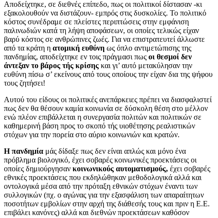
Αποδείχτηκε, σε διεθνές επίπεδο, πως οι πολιτικοί δίστασαν -κι
εξακολουθούν να διστάζουν- εμπρός στις δυσκολίες. Το πολιτικό
κόστος συνέδραμε σε πλείστες περιπτώσεις στην εμφάνιση
παλινωδιών κατά τη λήψη αποφάσεων, οι οποίες τελικώς είχαν
βαρύ κόστος σε ανθρώπινες ζωές. Για να επιστρατευτεί άλλωστε
από τα κράτη η
ατομική ευθύνη
ως όπλο αντιμετώπισης της
πανδημίας, αποδείχτηκε εν τοις πράγμασι πως
οι θεσμοί δεν
άντεξαν το βάρος τής κρίσης
και γι’ αυτό μετακύλησαν την
ευθύνη πίσω σ’ εκείνους από τους οποίους την είχαν δια της ψήφου
τους ζητήσει!
Αυτού του είδους οι πολιτικές ανεπάρκειες πρέπει να διασφαλιστεί
πως δεν θα θέσουν καμία κοινωνία σε δύσκολη θέση στο μέλλον
ενώ πλέον επιβάλλεται η συνεργασία πολιτών και πολιτικών σε
καθημερινή βάση προς το σκοπό τής υιοθέτησης ρεαλιστικών
στόχων για την πορεία στο αύριο κοινωνιών και κρατών.
Η πανδημία
μάς δίδαξε πως δεν είναι απλώς και μόνο ένα
πρόβλημα βιολογικό, έχει σοβαρές κοινωνικές προεκτάσεις οι
οποίες δημιούργησαν
κοινωνικούς αυτοματισμούς,
έχει σοβαρές
εθνικές προεκτάσεις που εκδηλώθηκαν μεθοδολογικά αλλά και
οντολογικά μέσα από την πρόταξη εθνικών στόχων έναντι των
συλλογικών (πχ. ο αγώνας για την εξασφάλιση των απαραίτητων
ποσοτήτων εμβολίων στην αρχή της διάθεσής τους και πριν η Ε.Ε.
επιβάλει κανόνες) αλλά και διεθνών προεκτάσεων καθόσον