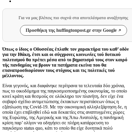
Για να μας βλέπεις πιο συχνά στα αποτελέσματα αναζήτησης
Προσθήκη της huffingtonpost.gr στην Google
Όπως ο ίδιος ο Οδυσσέας έπλαθε τον χαρακτήρα του καθ’ οδόν
για την Ιθάκη, έτσι και οι σύγχρονες κοινωνίες τού δυτικού
πολιτισμού θα πρέπει μέσα από το βηματισμό τους στον καιρό
τής πανδημίας να βρουν τα πατήματα εκείνα που θα
επαναπροσδιορίσουν τους στόχους και τις πολιτικές τού
μέλλοντος.
Είναι γεγονός, και διαφάνηκε περίτρανα τα τελευταία δύο χρόνια,
πως το οικοδόμημα της παγκοσμιοποιημένης οικονομίας, το οποίο
κινεί κράτη και θεσμούς σε ολόκληρο τον πλανήτη, δεν είχε ένα
σοβαρό σχέδιο αντιμετώπισης έκτακτων περιστάσεων όπως η
εξάπλωση της Covid-19. Με την οικονομική αλληλεξάρτηση δε, η
οποία έχει επιβληθεί εδώ και δεκαετίες στις αναπτυγμένες χώρες
της Ευρώπης, της Αμερικής και της Άπω Ανατολής, η πανδημική
κρίση παρ’ ολίγον να οδηγήσει σε πλήρη κατάρρευση το
παγκόσμιο status quo, κάτι το οποίο θα είχε δυνητικά πολύ