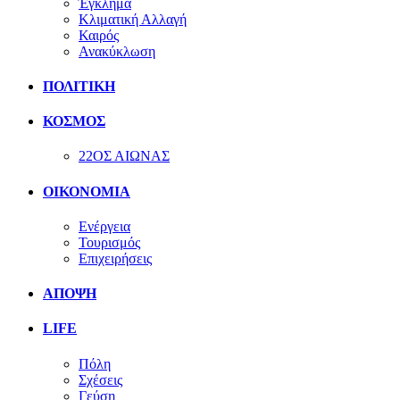
Έγκλημα
Κλιματική Αλλαγή
Καιρός
Ανακύκλωση
ΠΟΛΙΤΙΚΗ
ΚΟΣΜΟΣ
22ΟΣ ΑΙΩΝΑΣ
ΟΙΚΟΝΟΜΙΑ
Ενέργεια
Τουρισμός
Επιχειρήσεις
ΑΠΟΨΗ
LIFE
Πόλη
Σχέσεις
Γεύση