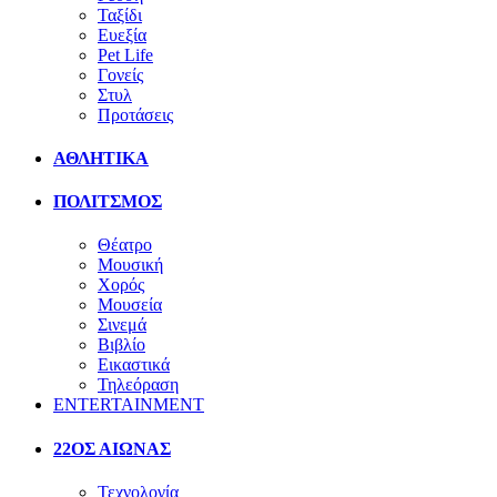
Ταξίδι
Ευεξία
Pet Life
Γονείς
Στυλ
Προτάσεις
ΑΘΛΗΤΙΚΑ
ΠΟΛΙΤΣΜΟΣ
Θέατρο
Μουσική
Χορός
Μουσεία
Σινεμά
Βιβλίο
Εικαστικά
Τηλεόραση
ENTERTAINMENT
22ΟΣ ΑΙΩΝΑΣ
Τεχνολογία