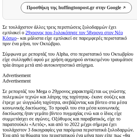
Προσθήκη της huffingtonpost.gr στην Google
Σε τουλάχιστον άλλες τρεις περιπτώσεις ξυλοδαρμών έχει
εμπλακεί ο
29χρονος που ξυλοκόπησε τον 58χρονο στον Νέο
Κόσμο
– και μάλιστα είχε εμπλακεί σε παρεμφερές περιστατικό
πριν ένα μήνα, τον Οκτώβριο.
Σύμφωνα με ρεπορτάζ του Alpha, στο περιστατικό του Οκτωβρίου
είχε συλληφθεί αφού με χρήση αιχμηρού αντικειμένου τραυμάτισε
τρία άτομα μετά από αυτοκινητιστικό ατύχημα.
Advertisement
Advertisement
Σε ρεπορτάζ του Mega ο 29χρονος χαρακτηρίζεται ως γνώστης
πολεμικών τεχνών και λάτρης της ταχύτητας- έκανε σούζες και
έτρεχε με ιλιγγιώδη ταχύτητα, ανεβάζοντας και βίντεο στα μέσα
κοινωνικής δικτύωσης. Το προφίλ του στα μέσα κοινωνικής
δικτύωσης ήταν γεμάτο βίντεο πυγμαχίας ενώ και ο ίδιος είχε
συμμετάσχει σε αγώνες. Οξύθυμος και παραβατικός, είχε το
παρατσούκλι «Αετός», και από το 2022 μέχρι σήμερα έχει
τουλάχιστον 3 δικογραφίες για παρόμοια περιστατικά ξυλοδαρμών.
Ένα από τα θύματα του περιστατικού ένα μήνα πριν είπε πως «θα