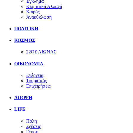
Έγκλημα
Κλιματική Αλλαγή
Καιρός
Ανακύκλωση
ΠΟΛΙΤΙΚΗ
ΚΟΣΜΟΣ
22ΟΣ ΑΙΩΝΑΣ
ΟΙΚΟΝΟΜΙΑ
Ενέργεια
Τουρισμός
Επιχειρήσεις
ΑΠΟΨΗ
LIFE
Πόλη
Σχέσεις
Γεύση