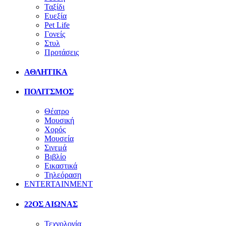
Ταξίδι
Ευεξία
Pet Life
Γονείς
Στυλ
Προτάσεις
ΑΘΛΗΤΙΚΑ
ΠΟΛΙΤΣΜΟΣ
Θέατρο
Μουσική
Χορός
Μουσεία
Σινεμά
Βιβλίο
Εικαστικά
Τηλεόραση
ENTERTAINMENT
22ΟΣ ΑΙΩΝΑΣ
Τεχνολογία