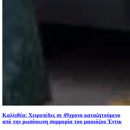
Καλλιθέα: Χειροπέδες σε 49χρονο καταζητούμενο
από την ρωσόφωνη συμμορία του μαφιόζου Έντικ