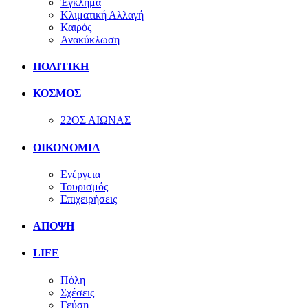
Έγκλημα
Κλιματική Αλλαγή
Καιρός
Ανακύκλωση
ΠΟΛΙΤΙΚΗ
ΚΟΣΜΟΣ
22ΟΣ ΑΙΩΝΑΣ
ΟΙΚΟΝΟΜΙΑ
Ενέργεια
Τουρισμός
Επιχειρήσεις
ΑΠΟΨΗ
LIFE
Πόλη
Σχέσεις
Γεύση