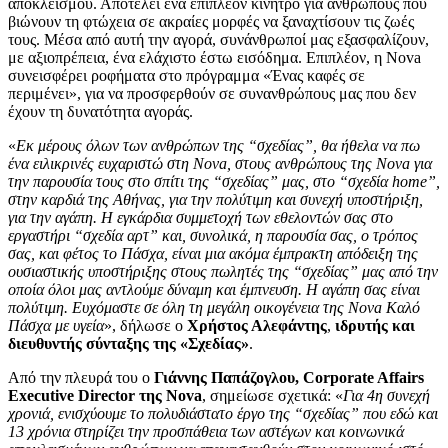
αποκλεισμού. Αποτελεί ένα επιπλέον κίνητρο για ανθρώπους που
βιώνουν τη φτώχεια σε ακραίες μορφές να ξαναχτίσουν τις ζωές
τους. Μέσα από αυτή την αγορά, συνάνθρωποί μας εξασφαλίζουν,
με αξιοπρέπεια, ένα ελάχιστο έστω εισόδημα. Επιπλέον, η Nova
συνεισφέρει ροφήματα στο πρόγραμμα «Ένας καφές σε
περιμένει», για να προσφερθούν σε συνανθρώπους μας που δεν
έχουν τη δυνατότητα αγοράς.
«
Εκ μέρους όλων των ανθρώπων της “σχεδίας”, θα ήθελα να πω
ένα ειλικρινές ευχαριστώ στη Nova, στους ανθρώπους της Nova για
την παρουσία τους στο σπίτι της “σχεδίας” μας, στο “σχεδία home”,
στην καρδιά της Αθήνας, για την πολύτιμη και συνεχή υποστήριξη,
για την αγάπη. Η εγκάρδια συμμετοχή των εθελοντών σας στο
εργαστήρι “σχεδία αρτ” και, συνολικά, η παρουσία σας, ο τρόπος
σας, και φέτος το Πάσχα, είναι μια ακόμα έμπρακτη απόδειξη της
ουσιαστικής υποστήριξης στους πωλητές της “σχεδίας” μας από την
οποία όλοι μας αντλούμε δύναμη και έμπνευση. Η αγάπη σας είναι
πολύτιμη. Ευχόμαστε σε όλη τη μεγάλη οικογένεια της Nova Καλό
Πάσχα με υγεία
», δήλωσε ο
Χρήστος Αλεφάντης
,
ιδρυτής και
διευθυντής σύνταξης της «Σχεδίας»
.
Από την πλευρά του ο
Γιάννης Παπάζογλου, Corporate Affairs
Executive Director της Nova
, σημείωσε σχετικά: «
Για 4
η
συνεχή
χρονιά, ενισχύουμε το πολυδιάστατο έργο της “σχεδίας” που εδώ και
13 χρόνια στηρίζει την προσπάθεια των αστέγων και κοινωνικά