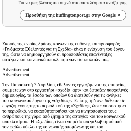
Για να μας βλέπεις πιο συχνά στα αποτελέσματα αναζήτησης
Προσθήκη της huffingtonpost.gr στην Google
Σκοπός της ενιαίας δράσης κοινωνικής ευθύνης και προσφοράς
«Γινόμαστε Εθελοντές για τη Σχεδία» είναι η ενίσχυση του έργου
της, ώστε να δημιουργηθούν οι προϋποθέσεις επανένταξης
αστέγων και κοινωνικά αποκλεισμένων συμπολιτών μας.
Advertisement
Advertisement
Την Παρασκευή 7 Απριλίου, εθελοντές εργαζόμενοι της εταιρείας
συμμετείχαν στο εργαστήρι «σχεδία αρτ» και έφτιαξαν πασχαλινές
δημιουργίες, τα έσοδα των οποίων θα διατεθούν για τις ανάγκες
του κοινωνικού έργου της «σχεδίας». Επίσης, η Nova διέθεσε σε
εργαζόμενους της το περιοδικού της «Σχεδίας», ώστε να συστήσει
το περιοδικό, να ευαισθητοποιήσει και να κινητοποιήσει τους
ανθρώπους της γύρω από ζήτημα της αστεγίας και του κοινωνικού
αποκλεισμού. Η «Σχεδία», είναι ένα μέσο απεγκλωβισμού από
τον φαύλο κύκλο της κοινωνικής απομόνωσης και του