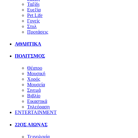
Ταξίδι
Ευεξία
Pet Life
Γονείς
Στυλ
Προτάσεις
ΑΘΛΗΤΙΚΑ
ΠΟΛΙΤΣΜΟΣ
Θέατρο
Μουσική
Χορός
Μουσεία
Σινεμά
Βιβλίο
Εικαστικά
Τηλεόραση
ENTERTAINMENT
22ΟΣ ΑΙΩΝΑΣ
Τεχνολογία