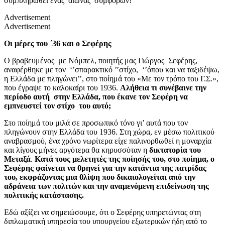
συμπληρωθεί ένας αιώνας συμφορών!
Advertisement
Advertisement
Οι μέρες του ΄36 και ο Σεφέρης
Ο βραβευμένος με Νόμπελ, ποιητής μας Γιώργος Σεφέρης,
αναφέρθηκε με τον ‘’σπαρακτικό ’’στίχο, ‘’όπου και να ταξιδέψω,
η Ελλάδα με πληγώνει’’, στο ποίημά του «Με τον τρόπο του Γ.Σ.»,
που έγραψε το καλοκαίρι του 1936.
Αλήθεια τι συνέβαινε την
περίοδο αυτή στην Ελλάδα, που έκανε τον Σεφέρη να
εμπνευστεί τον στίχο του αυτό;
Στο ποίημά του μιλά σε προσωπικό τόνο γι’ αυτά που τον
πληγώνουν στην Ελλάδα του 1936. Στη χώρα, εν μέσω πολιτικού
αναβρασμού, ένα χρόνο νωρίτερα είχε παλινορθωθεί η μοναρχία
και λίγους μήνες αργότερα θα κηρυσσόταν η
δικτατορία του
Μεταξά
.
Κατά τους μελετητές της ποίησής του, στο ποίημα, ο
Σεφέρης φαίνεται να θρηνεί για την κατάντια της πατρίδας
του, εκφράζοντας μια θλίψη που δικαιολογείται από την
αδράνεια των πολιτών και την αναμενόμενη επιδείνωση της
πολιτικής κατάστασης.
Εδώ αξίζει να σημειώσουμε, ότι ο Σεφέρης υπηρετώντας στη
διπλωματική υπηρεσία του υπουργείου εξωτερικών ήδη από το