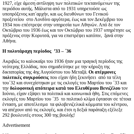
1927, είχε άμεση αντίληψη των πολιτικών τεκταινόμενων της
περιόδου αυτής. Μάλιστα από το 1931 υπηρετούσε ως
υποπρόξενος κατ΄αρχήν, και ως διευθύνων του Γενικού
προξενείου στο Λονδίνο αργότερα, έως και τον Δεκέμβριο του
1934 που επέστρεψε στην υπηρεσία των Αθηνών. Από δε τον
Οκτώβριο του 1936 έως και τον Οκτώβριο του 1937 υπηρέτησε ως
πρόξενος στην Κορυτσά, για να επιστρέψει κατόπιν, ξανά στην
Αθήνα.
Η πολυτάραχη περίοδος ’33 – ΄36
Ακριβώς το καλοκαίρι του 1936 ήταν μια τραγική περίοδος της
νεότερης Ελλάδας, που σημαδεύτηκε με την κήρυξη της
δικτατορίας της 4ης Αυγούστου του Μεταξά.
Οι ατέρμονες
πολιτικές συγκρούσεις
που είχαν ήδη ξεκινήσει από τα τέλη
του΄32 και συνεχίστηκαν με τις εκλογές του Μαρτίου του ΄33 και
την
δολοφονική απόπειρα κατά του Ελευθέριου Βενιζέλου
τον
Ιούνιο, είχαν εξάψει τα πολιτικά και κοινωνικά ήθη. Στις επόμενες
εκλογές του Μαρτίου του ΄35 το πολιτικό κλίμα έφτασαν σε τέτοια
ένταση, με αποτέλεσμα τα φιλοβενιζελικά κόμματα του κέντρου,
να απέχουν από τις εκλογές, και έτσι η δεξιά παράταξη εξέλεξε
292 βουλευτές στους 300 της βουλής!
Advertisement