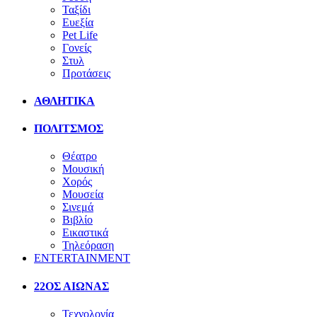
Ταξίδι
Ευεξία
Pet Life
Γονείς
Στυλ
Προτάσεις
ΑΘΛΗΤΙΚΑ
ΠΟΛΙΤΣΜΟΣ
Θέατρο
Μουσική
Χορός
Μουσεία
Σινεμά
Βιβλίο
Εικαστικά
Τηλεόραση
ENTERTAINMENT
22ΟΣ ΑΙΩΝΑΣ
Τεχνολογία