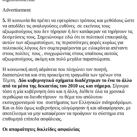
Advertisement
5.
Η κοινωνία θα πρέπει να εφευρίσκει τρόπους και μεθόδους ώστε
να αποδίδει τις αναλογούσες ευθύνες σε εκείνους τους
αξιωματούχους που δεν τήρησαν ή δεν κατάφεραν να τηρήσουν τις
δεσμεύσεις τους. Σημειώνουμε εδώ ότι οι πολιτικοί επικεφαλής
αυτών των αξιωματούχων, τις περισσότερες φορές κυρίως για
πολιτικούς λόγους δεν συμπεριφέρονται με ειλικρίνεια απέναντι
στους πολίτες τους , συγχωρώντας στους υπαίτιους αυτούς
αξιωματούχους, ακόμη και πολύ μεγάλα παραπτώματα.
Η κοινωνική αυτή αδράνεια που πληγώνει τον ποιητή,
διαπιστώνεται και στη προκείμενη τραγωδία των τρένων στα
Τέμπη.
Δύο κυβερνητικά σχήματα διαδέχτηκαν το ένα το άλλο
από τα μέσα της δεκαετίας του 2010 ως και σήμερα.
Σίγουρα
τόσο η μία κυβέρνηση όσο και η άλλη, διέθετε όλα τα χρονικά
περιθώρια να διευθετήσουν το θέμα του απόλυτου
εκσυγχρονισμού του συστήματος των Ελληνικών σιδηροδρόμων.
Και οι δύο όμως κυβερνήσεις ολιγώρησαν ή και αδιαφόρησαν, με
αποτέλεσμα να μην καταφέρουν να προάγουν το σύστημα στα
επιθυμητά επίπεδα ασφάλειας.
Οι απαραίτητες δικλείδες ασφαλείας