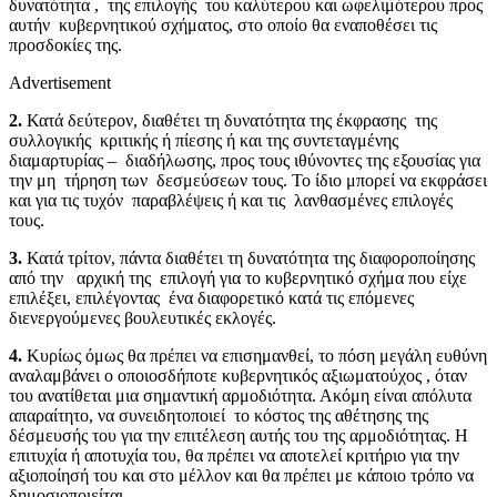
δυνατότητα , της επιλογής του καλύτερου και ωφελιμότερου προς
αυτήν κυβερνητικού σχήματος, στο οποίο θα εναποθέσει τις
προσδοκίες της.
Advertisement
2.
Κατά δεύτερον, διαθέτει τη δυνατότητα της έκφρασης της
συλλογικής κριτικής ή πίεσης ή και της συντεταγμένης
διαμαρτυρίας – διαδήλωσης, προς τους ιθύνοντες της εξουσίας για
την μη τήρηση των δεσμεύσεων τους. Το ίδιο μπορεί να εκφράσει
και για τις τυχόν παραβλέψεις ή και τις λανθασμένες επιλογές
τους.
3.
Κατά τρίτον, πάντα διαθέτει τη δυνατότητα της διαφοροποίησης
από την αρχική της επιλογή για το κυβερνητικό σχήμα που είχε
επιλέξει, επιλέγοντας ένα διαφορετικό κατά τις επόμενες
διενεργούμενες βουλευτικές εκλογές.
4.
Κυρίως όμως θα πρέπει να επισημανθεί, το πόση μεγάλη ευθύνη
αναλαμβάνει ο οποιοσδήποτε κυβερνητικός αξιωματούχος , όταν
του ανατίθεται μια σημαντική αρμοδιότητα. Ακόμη είναι απόλυτα
απαραίτητο, να συνειδητοποιεί το κόστος της αθέτησης της
δέσμευσής του για την επιτέλεση αυτής του της αρμοδιότητας. Η
επιτυχία ή αποτυχία του, θα πρέπει να αποτελεί κριτήριο για την
αξιοποίησή του και στο μέλλον και θα πρέπει με κάποιο τρόπο να
δημοσιοποιείται.