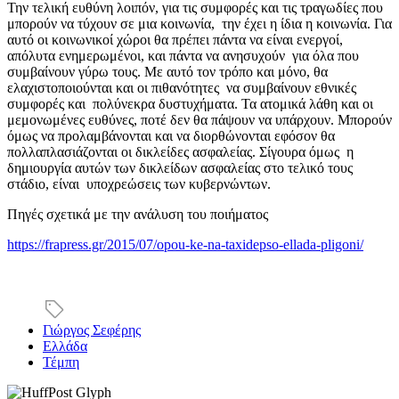
Την τελική ευθύνη λοιπόν, για τις συμφορές και τις τραγωδίες που
μπορούν να τύχουν σε μια κοινωνία, την έχει η ίδια η κοινωνία. Για
αυτό οι κοινωνικοί χώροι θα πρέπει πάντα να είναι ενεργοί,
απόλυτα ενημερωμένοι, και πάντα να ανησυχούν για όλα που
συμβαίνουν γύρω τους. Με αυτό τον τρόπο και μόνο, θα
ελαχιστοποιούνται και οι πιθανότητες να συμβαίνουν εθνικές
συμφορές και πολύνεκρα δυστυχήματα. Τα ατομικά λάθη και οι
μεμονωμένες ευθύνες, ποτέ δεν θα πάψουν να υπάρχουν. Μπορούν
όμως να προλαμβάνονται και να διορθώνονται εφόσον θα
πολλαπλασιάζονται οι δικλείδες ασφαλείας. Σίγουρα όμως η
δημιουργία αυτών των δικλείδων ασφαλείας στο τελικό τους
στάδιο, είναι υποχρεώσεις των κυβερνώντων.
Πηγές σχετικά με την ανάλυση του ποιήματος
https://frapress.gr/2015/07/opou-ke-na-taxidepso-ellada-pligoni/
Γιώργος Σεφέρης
Ελλάδα
Τέμπη