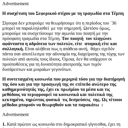
Advertisement
Η συσχέτιση του Σεφερικού στίχου με τη τραγωδία στα Τέμπη
Σίγουρα δεν μπορούμε να θεωρήσουμε ότι η περίοδος του ΄36
μπορεί να παραλληλισθεί με την σημερινή. Ωστόσο όμως,
μπορούμε να συσχετίσουμε την αγωνία του ποιητή με την
πρόσφατη τραγωδία στα Τέμπη.
Τον ποιητή τον πληγώνει
αφάνταστα η αδράνεια των πολιτών, είτε ατομική είτε και
συλλογική.
Είναι αλήθεια πως η απάθεια αυτή, θάχει σχεδόν
πάντα σαν αποτέλεσμα την αδυναμία της διαχείρισης της τύχης των
πολιτών από αυτούς τους ίδιους. Όμοια, δεν θα υπάρχουν οι
προϋποθέσεις για τη δυνατότητα αποτροπής των τυχόν
δυσάρεστων και μοιραίων γεγονότων.
Η συντεταγμένη κοινωνία που μεριμνά τόσο για την διατήρησή
της όσο και για την προαγωγή της σε επίπεδο ανώτερο της
καθημερινότητάς της, έχει εκ πρωϊμίου τα μέσα και τις
μεθόδους να περιφρουρεί τα κοινωνικά και πολιτικά της
κεκτημένα, τηρώντας φυσικά τις δεσμεύσεις της. Ως τέτοιοι
μέθοδοι μπορούν να θεωρηθούν και τα παρακάτω :
Advertisement
1.
Κατά πρώτον ως κοινωνία στο δημοκρατικό γίγνεσθαι, έχει τη