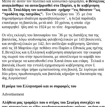
Μέσα σε αυτόν τον πολιτικό και κοινωνικό ορυμαγδό,
ο Βενιζέλος
αναγκάσθηκε να αυτοεξορισθεί στο Παρίσι, η δε κυβέρνηση
του Π. Τσαλδάρη τον καταδίκασε ερήμην ‘’εις θάνατον ‘’ως
‘’προδότη της πατρίδος’’.
Τον Οκτώβριο του ΄35 με ένα
δημοψήφισμα ιδιαίτερα αμφισβητούμενο΄΄, η δεξιά παράταξη
επανέφερε τη βασιλεία, μετά από 10 χρόνια, η οποία είχε
καταργηθεί ήδη από το 1924 με το τότε δημοψήφισμα.
Οι νέες εκλογές του Ιανουαρίου του ΄36 με τις διατάξεις πια της
βασιλείας, λόγω ισοδυναμίας φιλοβενιζελικών με 143 βουλευτές
και αντιβενιζελικών με 142, δεν ανέδειξαν κυβέρνηση. Ωστόσο
από τις 18 Μαρτίου είχε πεθάνει στο Παρίσι ο Εθνικός μας ηγέτης
Ε.Βενιζέλος και η Ελληνική κυβέρνηση απαγόρευσε την εκφορά
της σωρού του στην πρωτεύουσα, με αποτέλεσμα το καράβι που
τον μετέφερε να κατευθυνθεί στα Χανιά όπου και ετάφη. Τελικά ο
βασιλιάς έδωσε την εντολή σχηματισμού κυβέρνησης στον Ι.
Μεταξά που πήρε ψήφο εμπιστοσύνης στη βουλή. Σε λιγότερο από
δύο μήνες πρωθυπουργός και βασιλιάς κήρυξαν τη δικτατορία της
4ης Αυγούστου!
Η μοίρα του Ελληνισμού και οι συμφορές του
Advertisement
Αλήθεια μας τρομάζει που ο στίχος του Σεφέρη συνεχίζει να
μας στοιχειώνει εν είδει προδιαγεγραμμένης μοίρας, ακόμη και