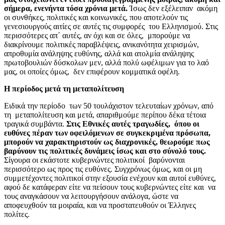
σήμερα, ενενήντα τόσα χρόνια μετά.
Ίσως δεν εξέλειπαν ακόμη
οι συνθήκες, πολιτικές και κοινωνικές, που απoτελούν τις
γενεσιουργούς αιτίες σε αυτές τις συμφορές του Ελληνισμού. Στις
περισσότερες απ΄ αυτές, αν όχι και σε όλες, μπορούμε να
διακρίνουμε πολιτικές παραβλέψεις, ανικανότητα χειρισμών,
απροθυμία ανάληψης ευθύνης, αλλά και ατολμία ανάληψης
πρωτοβουλιών δύσκολων μεν, αλλά πολύ ωφέλιμων για το λαό
μας, οι οποίες όμως, δεν επιφέρουν κομματικά οφέλη.
Η περίοδος μετά τη μεταπολίτευση
Ειδικά την περίοδο των 50 τουλάχιστον τελευταίων χρόνων, από
τη μεταπολίτευση και μετά, απαριθμούμε περίπου δέκα τέτοια
τραγικά συμβάντα.
Στις Εθνικές αυτές τραγωδίες, όπου οι
ευθύνες πέραν των οφειλόμενων σε συγκεκριμένα πρόσωπα,
μπορούν να χαρακτηριστούν ως διαχρονικές, θεωρούμε πως
βαρύνουν τις πολιτικές δυνάμεις ίσως και στο σύνολό τους.
Σίγουρα οι εκάστοτε κυβερνώντες πολιτικοί βαρύνονται
περισσότερο ως προς τις ευθύνες. Συγχρόνως όμως, και οι μη
συμμετέχοντες πολιτικοί στην εξουσία ενέχουν και αυτοί ευθύνες,
αφού δε κατάφεραν είτε να πείσουν τους κυβερνώντες είτε και να
τους αναγκάσουν να λειτουργήσουν ανάλογα, ώστε να
αποφευχθούν τα μοιραία, και να προστατευθούν οι Έλληνες
πολίτες.