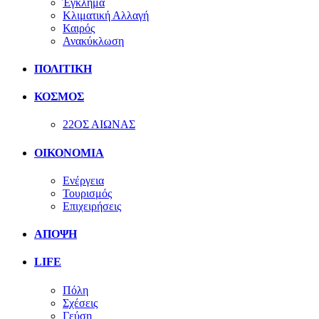
Έγκλημα
Κλιματική Αλλαγή
Καιρός
Ανακύκλωση
ΠΟΛΙΤΙΚΗ
ΚΟΣΜΟΣ
22ΟΣ ΑΙΩΝΑΣ
ΟΙΚΟΝΟΜΙΑ
Ενέργεια
Τουρισμός
Επιχειρήσεις
ΑΠΟΨΗ
LIFE
Πόλη
Σχέσεις
Γεύση