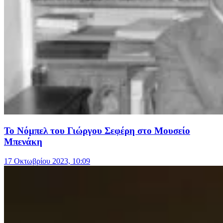
Το Νόμπελ του Γιώργου Σεφέρη στο Μουσείο
Μπενάκη
17 Οκτωβρίου 2023, 10:09