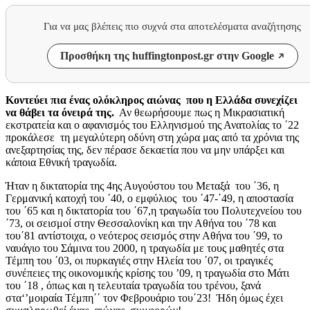
Για να μας βλέπεις πιο συχνά στα αποτελέσματα αναζήτησης
Προσθήκη της huffingtonpost.gr στην Google
Κοντεύει πια ένας ολόκληρος αιώνας που η Ελλάδα συνεχίζει
να θάβει τα όνειρά της.
Αν θεωρήσουμε πως η Μικρασιατική
εκστρατεία και ο αφανισμός του Ελληνισμού της Ανατολίας το ΄22
προκάλεσε τη μεγαλύτερη οδύνη στη χώρα μας από τα χρόνια της
ανεξαρτησίας της, δεν πέρασε δεκαετία που να μην υπάρξει και
κάποια Εθνική τραγωδία.
Ήταν η δικτατορία της 4ης Αυγούστου του Μεταξά του ΄36, η
Γερμανική κατοχή του ΄40, ο εμφύλιος του ΄47-΄49, η αποστασία
του ΄65 και η δικτατορία του ΄67,η τραγωδία του Πολυτεχνείου του
΄73, οι σεισμοί στην Θεσσαλονίκη και την Αθήνα του ΄78 και
του΄81 αντίστοιχα, ο νεότερος σεισμός στην Αθήνα του ΄99, το
ναυάγιο του Σάμινα του 2000, η τραγωδία με τους μαθητές στα
Τέμπη του ΄03, οι πυρκαγιές στην Ηλεία του ΄07, οι τραγικές
συνέπειες της οικονομικής κρίσης του ’09, η τραγωδία στο Μάτι
του ΄18 , όπως και η τελευταία τραγωδία του τρένου, ξανά
στα‘’μοιραία Τέμπη΄΄ τον Φεβρουάριο του΄23! Ήδη όμως έχει