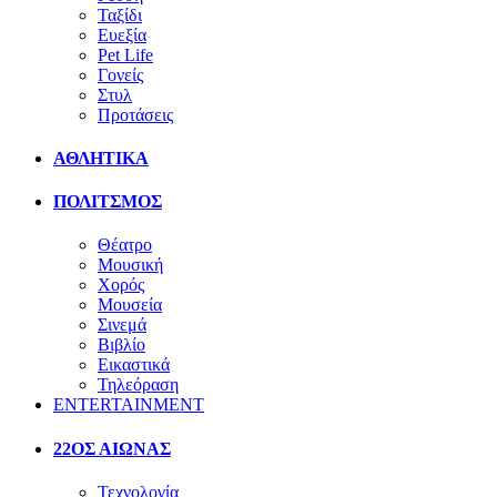
Ταξίδι
Ευεξία
Pet Life
Γονείς
Στυλ
Προτάσεις
ΑΘΛΗΤΙΚΑ
ΠΟΛΙΤΣΜΟΣ
Θέατρο
Μουσική
Χορός
Μουσεία
Σινεμά
Βιβλίο
Εικαστικά
Τηλεόραση
ENTERTAINMENT
22ΟΣ ΑΙΩΝΑΣ
Τεχνολογία