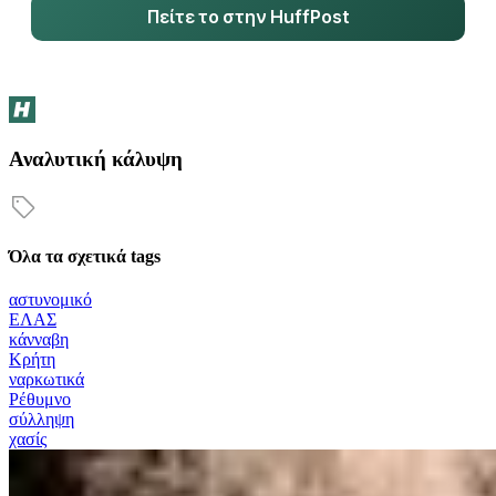
Πείτε το στην HuffPost
Αναλυτική κάλυψη
Όλα τα σχετικά tags
αστυνομικό
ΕΛΑΣ
κάνναβη
Κρήτη
ναρκωτικά
Ρέθυμνο
σύλληψη
χασίς