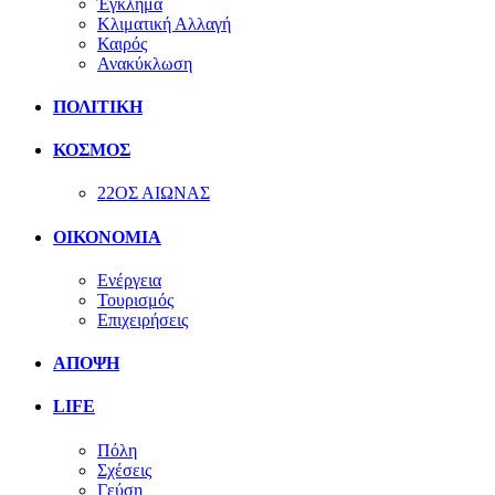
Έγκλημα
Κλιματική Αλλαγή
Καιρός
Ανακύκλωση
ΠΟΛΙΤΙΚΗ
ΚΟΣΜΟΣ
22ΟΣ ΑΙΩΝΑΣ
ΟΙΚΟΝΟΜΙΑ
Ενέργεια
Τουρισμός
Επιχειρήσεις
ΑΠΟΨΗ
LIFE
Πόλη
Σχέσεις
Γεύση