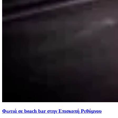
Φωτιά σε beach bar στην Επισκοπή Ρεθύμνου