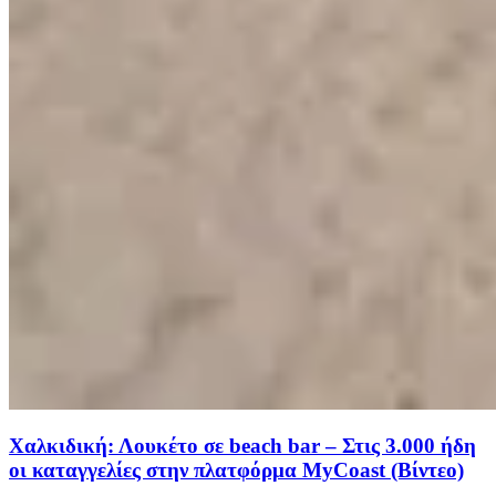
Χαλκιδική: Λουκέτο σε beach bar – Στις 3.000 ήδη
οι καταγγελίες στην πλατφόρμα MyCoast (Βίντεο)