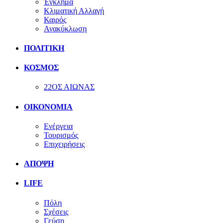
Έγκλημα
Κλιματική Αλλαγή
Καιρός
Ανακύκλωση
ΠΟΛΙΤΙΚΗ
ΚΟΣΜΟΣ
22ΟΣ ΑΙΩΝΑΣ
ΟΙΚΟΝΟΜΙΑ
Ενέργεια
Τουρισμός
Επιχειρήσεις
ΑΠΟΨΗ
LIFE
Πόλη
Σχέσεις
Γεύση