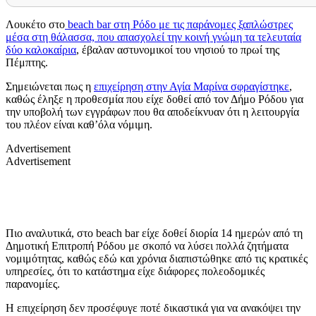
Λουκέτο στο
beach bar στη Ρόδο με τις παράνομες ξαπλώστρες
μέσα στη θάλασσα, που απασχολεί την κοινή γνώμη τα τελευταία
δύο καλοκαίρια
, έβαλαν αστυνομικοί του νησιού το πρωί της
Πέμπτης.
Σημειώνεται πως η
επιχείρηση στην Αγία Μαρίνα σφραγίστηκε
,
καθώς έληξε η προθεσμία που είχε δοθεί από τον Δήμο Ρόδου για
την υποβολή των εγγράφων που θα αποδείκνυαν ότι η λειτουργία
του πλέον είναι καθ’όλα νόμιμη.
Advertisement
Advertisement
Πιο αναλυτικά, στο beach bar είχε δοθεί διορία 14 ημερών από τη
Δημοτική Επιτροπή Ρόδου με σκοπό να λύσει πολλά ζητήματα
νομιμότητας, καθώς εδώ και χρόνια διαπιστώθηκε από τις κρατικές
υπηρεσίες, ότι το κατάστημα είχε διάφορες πολεοδομικές
παρανομίες.
Η επιχείρηση δεν προσέφυγε ποτέ δικαστικά για να ανακόψει την