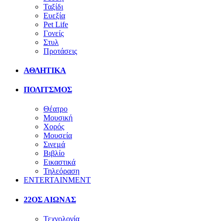
Ταξίδι
Ευεξία
Pet Life
Γονείς
Στυλ
Προτάσεις
ΑΘΛΗΤΙΚΑ
ΠΟΛΙΤΣΜΟΣ
Θέατρο
Μουσική
Χορός
Μουσεία
Σινεμά
Βιβλίο
Εικαστικά
Τηλεόραση
ENTERTAINMENT
22ΟΣ ΑΙΩΝΑΣ
Τεχνολογία