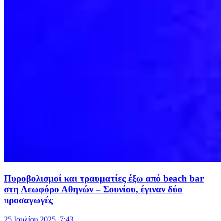
Πυροβολισμοί και τραυματίες έξω από beach bar
στη Λεωφόρο Αθηνών – Σουνίου, έγιναν δύο
προσαγωγές
25 Ιουλίου 2025, 7:43