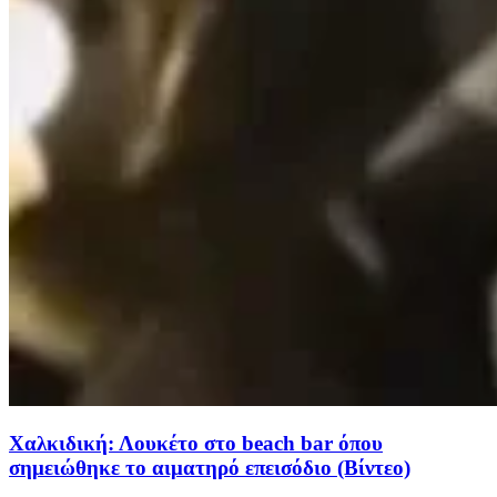
Χαλκιδική: Λουκέτο στο beach bar όπου
σημειώθηκε το αιματηρό επεισόδιο (Βίντεο)