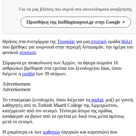
Για να μας βλέπεις πιο συχνά στα αποτελέσματα αναζήτησης
Προσθήκη της huffingtonpost.gr στην Google
Θρήνος στα συντρίμμια της
Τουρκίας
για μια
σχολική
ομάδα
βόλεϊ
που βρέθηκε για τουρνουά στην περιοχή Αντιγιαμάν, την ημέρα του
φονικού
σεισμού
.
Σύμφωνα με ανακοίνωση των Αρχών, τα άψυχα σώματα 16
ανθρώπων βρέθηκαν στα ερείπια του ξενοδοχείου Isias, όπου
διέμενε η
ομάδα
των 39 ατόμων.
Advertisement
Advertisement
Το επταώροφο ξενοδοχείο, όπου διέμεναν τα
παιδιά
, μαζί με γονείς
καθηγητές από το Turkish Maarif College της Αμμοχώστου,
κατέρρευσε από τον σεισμό. Τέσσερα άτομα της ομάδας
κατάφεραν να βγουν από τα ερείπια με δικά τους μέσα αμέσως
μετά το σεισμό.
Η μικρότερη εκ των
μαθητών
(αγοριών και κοριτσιών) που