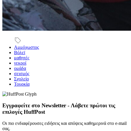
Αμμόχωστος
Βόλεϊ
μαθητές
νεκροί
ομάδα
σεισμός
Σχολείο
Τουρκία
Εγγραφείτε στο Newsletter - Λάβετε πρώτοι τις
επιλογές HuffPost
Οι πιο ενδιαφέρουσες ειδήσεις και απόψεις καθημερινά στο e-mail
σας.