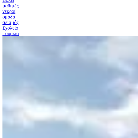
Βόλεϊ
μαθητές
νεκροί
ομάδα
σεισμός
Σχολείο
Τουρκία