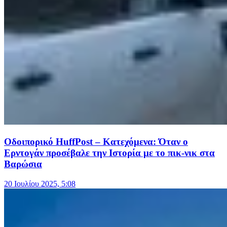
Οδοιπορικό HuffPost – Κατεχόμενα: Όταν ο
Ερντογάν προσέβαλε την Ιστορία με το πικ-νικ στα
Βαρώσια
20 Ιουλίου 2025, 5:08