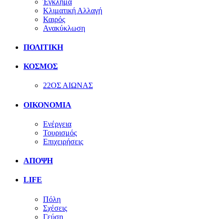
Έγκλημα
Κλιματική Αλλαγή
Καιρός
Ανακύκλωση
ΠΟΛΙΤΙΚΗ
ΚΟΣΜΟΣ
22ΟΣ ΑΙΩΝΑΣ
ΟΙΚΟΝΟΜΙΑ
Ενέργεια
Τουρισμός
Επιχειρήσεις
ΑΠΟΨΗ
LIFE
Πόλη
Σχέσεις
Γεύση