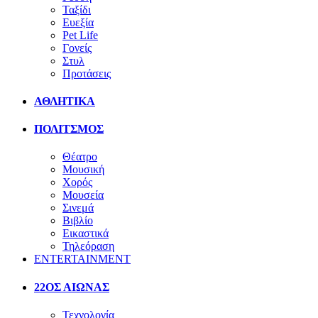
Ταξίδι
Ευεξία
Pet Life
Γονείς
Στυλ
Προτάσεις
ΑΘΛΗΤΙΚΑ
ΠΟΛΙΤΣΜΟΣ
Θέατρο
Μουσική
Χορός
Μουσεία
Σινεμά
Βιβλίο
Εικαστικά
Τηλεόραση
ENTERTAINMENT
22ΟΣ ΑΙΩΝΑΣ
Τεχνολογία