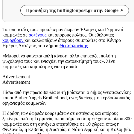
Προσθήκη της huffingtonpost.gr στην Google
Τις υπηρεσίες τους προσέφεραν δωρεάν Έλληνες και Γερμανοί
κομμωτές σε
αστέγους
και άπορους πολίτες. Οι εθελοντές
κουρεύουν
και καλλωπίζουν άπορους συμπολίτες στο Κέντρο
Ημέρας Αστέγων, του δήμου
Θεσσαλονίκης
.
«Μπορεί να φαίνεται απλή κίνηση, αλλά επηρεάζει πολύ τη
ψυχολογία τους και ενισχύει την αυτοεκτίμησή τους», λένε
κομμωτές και κομμώτριες για τη δράση.
Advertisement
Advertisement
Πίσω από την πρωτοβουλία αυτή βρίσκεται ο δήμος Θεσσαλονίκης
και οι Barber Angels Brotherhood, ένας διεθνής μη κερδοσκοπικός
οργανισμός κομμωτών.
Η δράση των δωρεάν κουρεμάτων σε αστέγους και απόρους
ξεκίνησε από τη Γερμανία, όπου σήμερα συμμετέχουν περίπου 800
κομμωτές και στη συνέχεια επεκτάθηκε σε 10 χώρες, όπως η
Φινλανδία, η Ελβετία, η Αυστρία, η Νότια Αφρική και η Κολομβία.