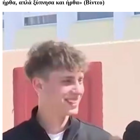
ήρθα, απλά ξύπνησα και ήρθα» (Βίντεο)