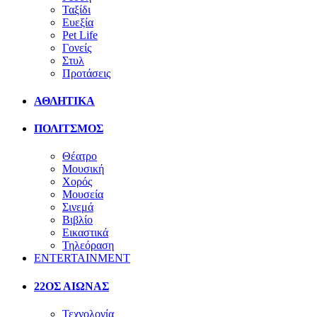
Ταξίδι
Ευεξία
Pet Life
Γονείς
Στυλ
Προτάσεις
ΑΘΛΗΤΙΚΑ
ΠΟΛΙΤΣΜΟΣ
Θέατρο
Μουσική
Χορός
Μουσεία
Σινεμά
Βιβλίο
Εικαστικά
Τηλεόραση
ENTERTAINMENT
22ΟΣ ΑΙΩΝΑΣ
Τεχνολογία