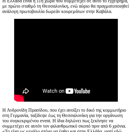
Η Ελλάδα είναι η 11η χώρα που συμμετέχει σε αυτό το εγχείρημα,
με πρώτο σταθμό τη Θεσσαλονίκη, ενώ αύριο θα πραγματοποιηθεί
ανάλογη πρωτοβουλία δωρεάν κουρεμάτων στην Καβάλα.
Η Ανδρονίδη Πρασίδου, που έχει ανοίξει το δικό της κομμωτήριο
στη Γερμανία, ταξίδεψε έως τη Θεσσαλονίκη για την οργάνωση
του συγκεκριμένου event. Η ίδια δηλώνει πως ξεκίνησε να
συμμετέχει σε αυτόν τον φιλανθρωπικό σκοπό πριν από 6 χρόνια.
«Το είχα ως μεγάλο στόχο να έρθει και στην Ελλάδα, γιατί εδώ