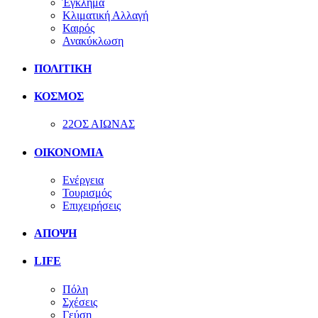
Έγκλημα
Κλιματική Αλλαγή
Καιρός
Ανακύκλωση
ΠΟΛΙΤΙΚΗ
ΚΟΣΜΟΣ
22ΟΣ ΑΙΩΝΑΣ
ΟΙΚΟΝΟΜΙΑ
Ενέργεια
Τουρισμός
Επιχειρήσεις
ΑΠΟΨΗ
LIFE
Πόλη
Σχέσεις
Γεύση