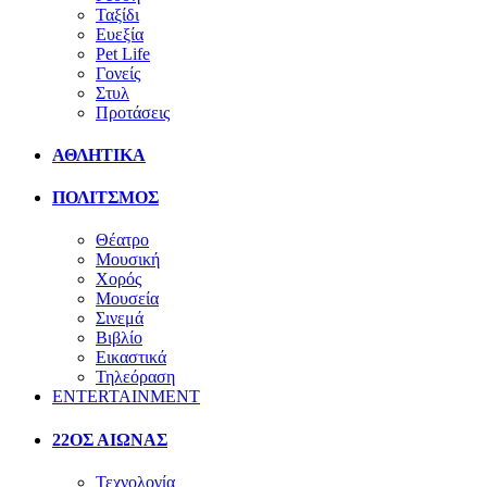
Ταξίδι
Ευεξία
Pet Life
Γονείς
Στυλ
Προτάσεις
ΑΘΛΗΤΙΚΑ
ΠΟΛΙΤΣΜΟΣ
Θέατρο
Μουσική
Χορός
Μουσεία
Σινεμά
Βιβλίο
Εικαστικά
Τηλεόραση
ENTERTAINMENT
22ΟΣ ΑΙΩΝΑΣ
Τεχνολογία