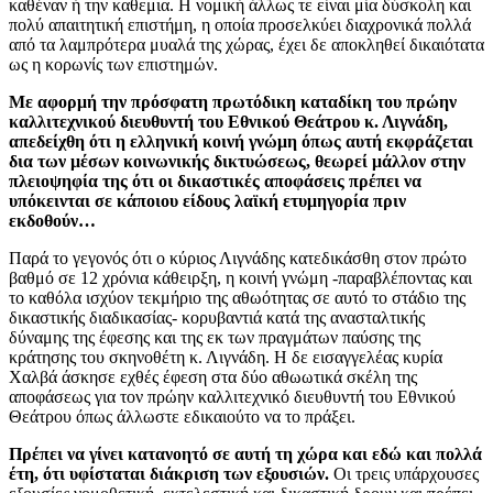
καθέναν ή την καθεμια. Η νομική άλλως τε είναι μία δύσκολη και
πολύ απαιτητική επιστήμη, η οποία προσελκύει διαχρονικά πολλά
από τα λαμπρότερα μυαλά της χώρας, έχει δε αποκληθεί δικαιότατα
ως η κορωνίς των επιστημών.
Με αφορμή την πρόσφατη πρωτόδικη καταδίκη του πρώην
καλλιτεχνικού διευθυντή του Εθνικού Θεάτρου κ. Λιγνάδη,
απεδείχθη ότι η ελληνική κοινή γνώμη όπως αυτή εκφράζεται
δια των μέσων κοινωνικής δικτυώσεως, θεωρεί μάλλον στην
πλειοψηφία της ότι οι δικαστικές αποφάσεις πρέπει να
υπόκεινται σε κάποιου είδους λαϊκή ετυμηγορία πριν
εκδοθούν…
Παρά το γεγονός ότι ο κύριος Λιγνάδης κατεδικάσθη στον πρώτο
βαθμό σε 12 χρόνια κάθειρξη, η κοινή γνώμη -παραβλέποντας και
το καθόλα ισχύον τεκμήριο της αθωότητας σε αυτό το στάδιο της
δικαστικής διαδικασίας- κορυβαντιά κατά της ανασταλτικής
δύναμης της έφεσης και της εκ των πραγμάτων παύσης της
κράτησης του σκηνοθέτη κ. Λιγνάδη. Η δε εισαγγελέας κυρία
Χαλβά άσκησε εχθές έφεση στα δύο αθωωτικά σκέλη της
αποφάσεως για τον πρώην καλλιτεχνικό διευθυντή του Εθνικού
Θεάτρου όπως άλλωστε εδικαιούτο να το πράξει.
Πρέπει να γίνει κατανοητό σε αυτή τη χώρα και εδώ και πολλά
έτη, ότι υφίσταται διάκριση των εξουσιών.
Οι τρεις υπάρχουσες