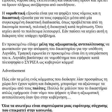
εξουσίες νομοθετική, εκτελεστική και δικαστική δρουν και πρέπει
να δρουν πλήρως ανεξάρτητα από οιονδήποτε.
Η
νομοθετική
εξουσία είναι για να ψηφίζει τους νόμους και η
δικαστική
εξουσία για να τους εφαρμόζει μέσα από μία
συγκεκριμένη δικαστική διαδικασία, όπως προβλέπεται από τη
δικονομία ποινική, πολιτική ή διοικητική κατά περίπτωση. Όσο
ισχύει αυτό το πολίτευμα λειτουργεί. Εάν παύσει να ισχύει αυτή η
διάκριση τότε υπάρχει πρόβλημα.
Εν προκειμένω είδαμε
μέλη της αξιωματικής αντιπολίτευσης
να
φωνασκούν για την απόφαση του δικαστηρίου για την υπόθεση
Λιγνάδη. Τραγική ειρωνεία εν προκειμένω είναι ότι η υπεράσπιση
του κ. Λιγνάδη βασίστηκε σε νομοθέτημα που εψήφισε κατά
πλειοψηφία ο ΣΥΡΙΖΑ ως κυβερνών κόμμα!
Advertisement
Πώς εάν τα μέλη ενός κόμματος που διοίκησε λίαν προσφάτως τη
χώρα δεν έχουν κρίση και διάκριση, μπορούμε να αξιώνουμε τα
ανωτέρω από τους
πολίτες
; Πολλώ δε μάλλον που το δικαστήριο
απλώς εφήρμοσε έναν νόμο που ψήφισε η ίδια η αξιωματική
αντιπολίτευση όταν ήτο στην κυβέρνηση…
Όλα τα ανωτέρω είναι συμπτώματα μιας ευρύτερης σύγχυσης
που επικρατεί στην κοινωνία.