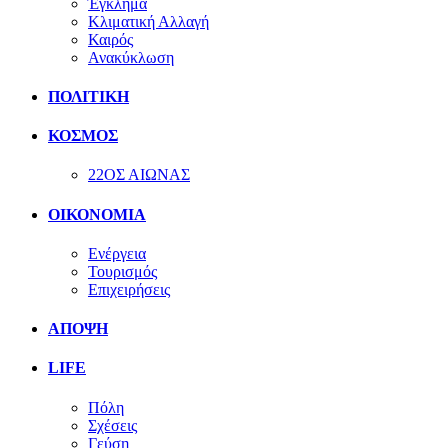
Έγκλημα
Κλιματική Αλλαγή
Καιρός
Ανακύκλωση
ΠΟΛΙΤΙΚΗ
ΚΟΣΜΟΣ
22ΟΣ ΑΙΩΝΑΣ
ΟΙΚΟΝΟΜΙΑ
Ενέργεια
Τουρισμός
Επιχειρήσεις
ΑΠΟΨΗ
LIFE
Πόλη
Σχέσεις
Γεύση