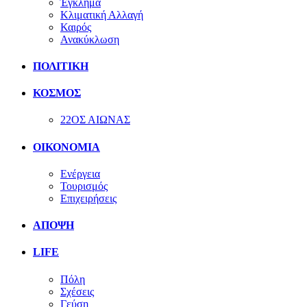
Έγκλημα
Κλιματική Αλλαγή
Καιρός
Ανακύκλωση
ΠΟΛΙΤΙΚΗ
ΚΟΣΜΟΣ
22ΟΣ ΑΙΩΝΑΣ
ΟΙΚΟΝΟΜΙΑ
Ενέργεια
Τουρισμός
Επιχειρήσεις
ΑΠΟΨΗ
LIFE
Πόλη
Σχέσεις
Γεύση