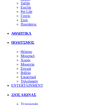
Ταξίδι
Ευεξία
Pet Life
Γονείς
Στυλ
Προτάσεις
ΑΘΛΗΤΙΚΑ
ΠΟΛΙΤΣΜΟΣ
Θέατρο
Μουσική
Χορός
Μουσεία
Σινεμά
Βιβλίο
Εικαστικά
Τηλεόραση
ENTERTAINMENT
22ΟΣ ΑΙΩΝΑΣ
Τεχνολογία