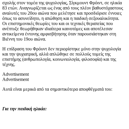
σχολής στον τομέα της ψυχολογίας, Σίγκμουντ Φρόιντ, σε ηλικία
83 ετών. Αναγνωρίζεται ως ένας από τους πλέον βαθυστόχαστους
αναλυτές του 20ου αιώνα που μελέτησε και προσδιόρισε έννοιες
όπως το ασυνείδητο, η απώθηση και η παιδική σεξουαλικότητα.
Οι επιστημονικές θεωρίες του και οι τεχνικές θεραπείας που
ανέπτυξε θεωρήθηκαν ιδιαίτερα καινοτόμες και αποτέλεσαν
αντικείμενα έντονης αμφισβήτησης όταν παρουσιάστηκαν στη
Βιέννη του 19ου αιώνα.
Η επίδραση του Φρόυντ δεν περιορίστηκε μόνο στην ψυχολογία
και την ψυχιατρική, αλλά απλώθηκε σε πολλούς τομείς της
επιστήμης (ανθρωπολογία, κοινωνιολογία, φιλοσοφία) και της
τέχνης.
Advertisement
Advertisement
Αυτά είναι μερικά από τα σημαντικότερα αποφθέγματά του:
Για την παιδική ηλικία: