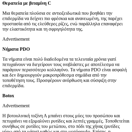
Θεραπεία με βιταμίνη C
Μια θεραπεία πλούσια σε αντιοξειδωτικά που βοηθάει την
επιδερμίδα να δείχνει πιο φρέσκια και ανανεωμένη, της παρέχει
προστασία από τις ελεύθερες ρίζες, ενώ παράλληλα επαναφέρει
την ελαστικότητα και τη σφριγηλότητα της.
Advertisement
Νήματα PDO
Τα νήματα είναι πολύ διαδεδομένα τα τελευταία χρόνια γιατί
πετυχαίνουν να διεγείρουν τους ινοβλάστες με αποτέλεσμα να
παράγουν περισσότερο κολλαγόνο. Τα νήματα PDO είναι ασφαλή
και δεν δημιουργούν μακροπρόθεσμα σημάδια από την
τοποθέτηση τους. Προσφέρουν ανόρθωση και σύσφιξη στην
επιδερμίδα.
Botox
Advertisement
H βοτουλινική τοξίνη Α μπαίνει στους μύες του προσώπου και
πετυχαίνει να εξομαλύνει ρυτίδες και λεπτές γραμμές. Τοποθετείται
συνήθως σε ρυτίδες του μετώπου, στο πόδι της χήνας (ρυτίδες
γύρω από τα μάτια) καθώς και στο μεσόφρυδο. Επίσης, η