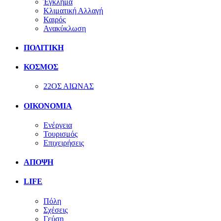
Έγκλημα
Κλιματική Αλλαγή
Καιρός
Ανακύκλωση
ΠΟΛΙΤΙΚΗ
ΚΟΣΜΟΣ
22ΟΣ ΑΙΩΝΑΣ
ΟΙΚΟΝΟΜΙΑ
Ενέργεια
Τουρισμός
Επιχειρήσεις
ΑΠΟΨΗ
LIFE
Πόλη
Σχέσεις
Γεύση