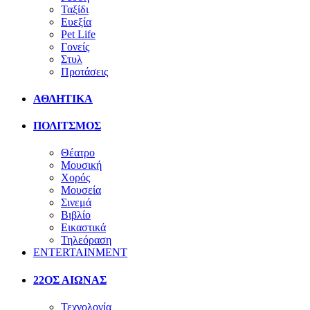
Ταξίδι
Ευεξία
Pet Life
Γονείς
Στυλ
Προτάσεις
ΑΘΛΗΤΙΚΑ
ΠΟΛΙΤΣΜΟΣ
Θέατρο
Μουσική
Χορός
Μουσεία
Σινεμά
Βιβλίο
Εικαστικά
Τηλεόραση
ENTERTAINMENT
22ΟΣ ΑΙΩΝΑΣ
Τεχνολογία