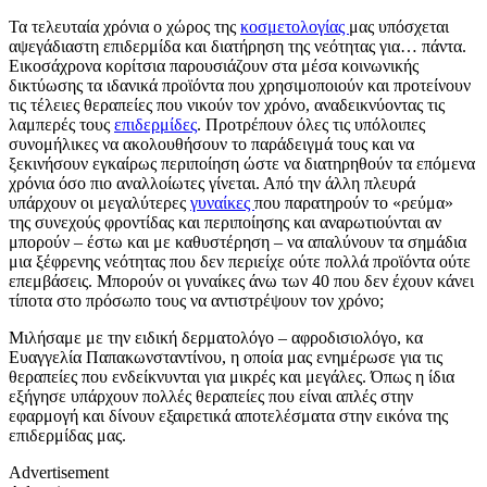
Τα τελευταία χρόνια ο χώρος της
κοσμετολογίας
μας υπόσχεται
αψεγάδιαστη επιδερμίδα και διατήρηση της νεότητας για… πάντα.
Εικοσάχρονα κορίτσια παρουσιάζουν στα μέσα κοινωνικής
δικτύωσης τα ιδανικά προϊόντα που χρησιμοποιούν και προτείνουν
τις τέλειες θεραπείες που νικούν τον χρόνο, αναδεικνύοντας τις
λαμπερές τους
επιδερμίδες
. Προτρέπουν όλες τις υπόλοιπες
συνομήλικες να ακολουθήσουν το παράδειγμά τους και να
ξεκινήσουν εγκαίρως περιποίηση ώστε να διατηρηθούν τα επόμενα
χρόνια όσο πιο αναλλοίωτες γίνεται. Από την άλλη πλευρά
υπάρχουν οι μεγαλύτερες
γυναίκες
που παρατηρούν το «ρεύμα»
της συνεχούς φροντίδας και περιποίησης και αναρωτιούνται αν
μπορούν – έστω και με καθυστέρηση – να απαλύνουν τα σημάδια
μια ξέφρενης νεότητας που δεν περιείχε ούτε πολλά προϊόντα ούτε
επεμβάσεις. Μπορούν οι γυναίκες άνω των 40 που δεν έχουν κάνει
τίποτα στο πρόσωπο τους να αντιστρέψουν τον χρόνο;
Μιλήσαμε με την ειδική δερματολόγο – αφροδισιολόγο, κα
Ευαγγελία Παπακωνσταντίνου, η οποία μας ενημέρωσε για τις
θεραπείες που ενδείκνυνται για μικρές και μεγάλες. Όπως η ίδια
εξήγησε υπάρχουν πολλές θεραπείες που είναι απλές στην
εφαρμογή και δίνουν εξαιρετικά αποτελέσματα στην εικόνα της
επιδερμίδας μας.
Advertisement