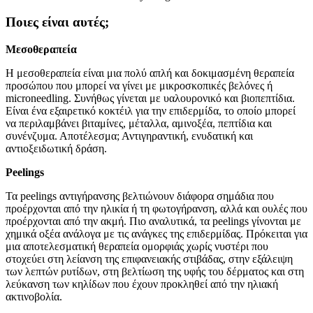
Ποιες είναι αυτές;
Μεσοθεραπεία
Η μεσοθεραπεία είναι μια πολύ απλή και δοκιμασμένη θεραπεία
προσώπου που μπορεί να γίνει με μικροσκοπικές βελόνες ή
microneedling. Συνήθως γίνεται με υαλουρονικό και βιοπεπτίδια.
Είναι ένα εξαιρετικό κοκτέιλ για την επιδερμίδα, το οποίο μπορεί
να περιλαμβάνει βιταμίνες, μέταλλα, αμινοξέα, πεπτίδια και
συνένζυμα. Αποτέλεσμα; Αντιγηραντική, ενυδατική και
αντιοξειδωτική δράση.
Peelings
Τα peelings αντιγήρανσης βελτιώνουν διάφορα σημάδια που
προέρχονται από την ηλικία ή τη φωτογήρανση, αλλά και ουλές που
προέρχονται από την ακμή. Πιο αναλυτικά, τα peelings γίνονται με
χημικά οξέα ανάλογα με τις ανάγκες της επιδερμίδας. Πρόκειται για
μια αποτελεσματική θεραπεία ομορφιάς χωρίς νυστέρι που
στοχεύει στη λείανση της επιφανειακής στιβάδας, στην εξάλειψη
των λεπτών ρυτίδων, στη βελτίωση της υφής του δέρματος και στη
λεύκανση των κηλίδων που έχουν προκληθεί από την ηλιακή
ακτινοβολία.