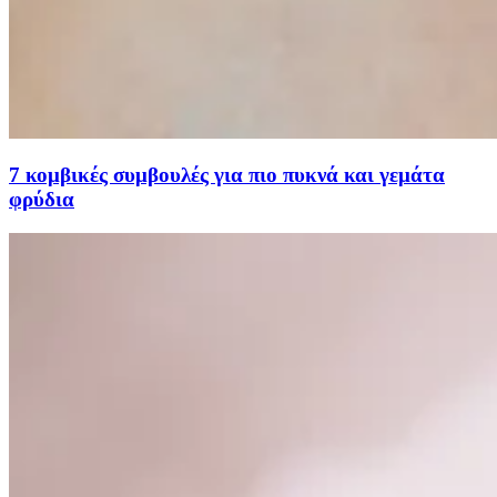
7 κομβικές συμβουλές για πιο πυκνά και γεμάτα
φρύδια