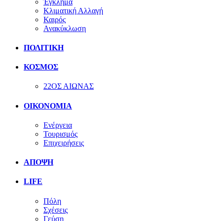
Έγκλημα
Κλιματική Αλλαγή
Καιρός
Ανακύκλωση
ΠΟΛΙΤΙΚΗ
ΚΟΣΜΟΣ
22ΟΣ ΑΙΩΝΑΣ
ΟΙΚΟΝΟΜΙΑ
Ενέργεια
Τουρισμός
Επιχειρήσεις
ΑΠΟΨΗ
LIFE
Πόλη
Σχέσεις
Γεύση