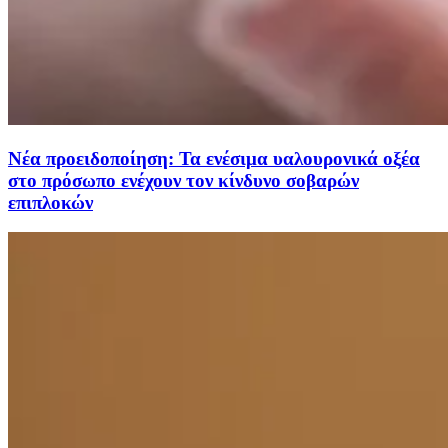
Νέα προειδοποίηση: Τα ενέσιμα υαλουρονικά οξέα
στο πρόσωπο ενέχουν τον κίνδυνο σοβαρών
επιπλοκών