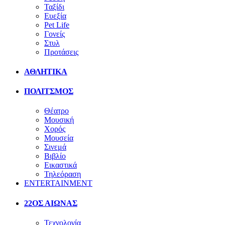
Ταξίδι
Ευεξία
Pet Life
Γονείς
Στυλ
Προτάσεις
ΑΘΛΗΤΙΚΑ
ΠΟΛΙΤΣΜΟΣ
Θέατρο
Μουσική
Χορός
Μουσεία
Σινεμά
Βιβλίο
Εικαστικά
Τηλεόραση
ENTERTAINMENT
22ΟΣ ΑΙΩΝΑΣ
Τεχνολογία