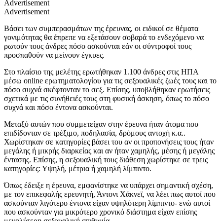
Advertisement
Advertisement
Βάσει των συμπερασμάτων της έρευνας, οι ειδικοί σε θέματα
γονιμότητας θα έπρεπε να εξετάσουν σοβαρά το ενδεχόμενο να
ρωτούν τους άνδρες πόσο ασκούνται εάν οι σύντροφοί τους
προσπαθούν να μείνουν έγκυες.
Στο πλαίσιο της μελέτης ερωτήθηκαν 1.100 άνδρες στις ΗΠΑ
μέσω online ερωτηματολογίου για τις σεξουαλικές ζωές τους και το
πόσο συχνά σκέφτονταν το σεξ. Επίσης, υποβλήθηκαν ερωτήσεις
σχετικά με τις συνήθειές τους στη φυσική άσκηση, όπως το πόσο
συχνά και πόσο έντονα ασκούνται.
Μεταξύ αυτών που συμμετείχαν στην έρευνα ήταν άτομα που
επιδίδονταν σε τρέξιμο, ποδηλασία, δρόμους αντοχή κ.α..
Χωρίστηκαν σε κατηγορίες βάσει του αν οι προπονήσεις τους ήταν
μεγάλης ή μικρής διαρκείας και αν ήταν χαμηλής, μέσης ή μεγάλης
έντασης. Επίσης, η σεξουαλική τους διάθεση χωρίστηκε σε τρεις
κατηγορίες: Υψηλή, μέτρια ή χαμηλή λίμπιντο.
Όπως έδειξε η έρευνα, εμφανίστηκε να υπάρχει σημαντική σχέση,
με τον επικεφαλής ερευνητή, Άντονι Χάκνεϊ, να λέει πως αυτοί που
ασκούνταν λιγότερο έντονα είχαν υψηλότερη λίμπιντο- ενώ αυτοί
που ασκούνταν για μικρότερο χρονικό διάστημα είχαν επίσης
μεγαλύτερη σεξουαλική επιθυμία.