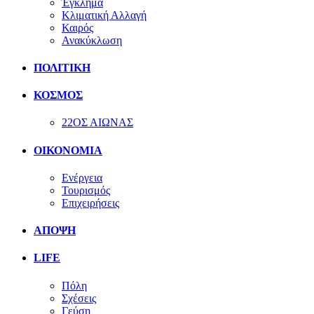
Έγκλημα
Κλιματική Αλλαγή
Καιρός
Ανακύκλωση
ΠΟΛΙΤΙΚΗ
ΚΟΣΜΟΣ
22ΟΣ ΑΙΩΝΑΣ
ΟΙΚΟΝΟΜΙΑ
Ενέργεια
Τουρισμός
Επιχειρήσεις
ΑΠΟΨΗ
LIFE
Πόλη
Σχέσεις
Γεύση