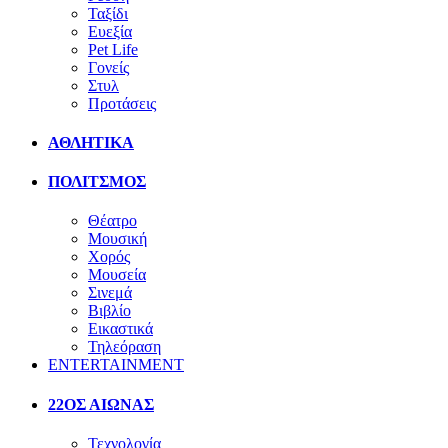
Ταξίδι
Ευεξία
Pet Life
Γονείς
Στυλ
Προτάσεις
ΑΘΛΗΤΙΚΑ
ΠΟΛΙΤΣΜΟΣ
Θέατρο
Μουσική
Χορός
Μουσεία
Σινεμά
Βιβλίο
Εικαστικά
Τηλεόραση
ENTERTAINMENT
22ΟΣ ΑΙΩΝΑΣ
Τεχνολογία