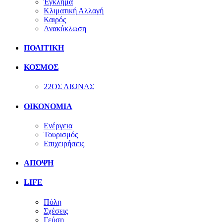
Έγκλημα
Κλιματική Αλλαγή
Καιρός
Ανακύκλωση
ΠΟΛΙΤΙΚΗ
ΚΟΣΜΟΣ
22ΟΣ ΑΙΩΝΑΣ
ΟΙΚΟΝΟΜΙΑ
Ενέργεια
Τουρισμός
Επιχειρήσεις
ΑΠΟΨΗ
LIFE
Πόλη
Σχέσεις
Γεύση