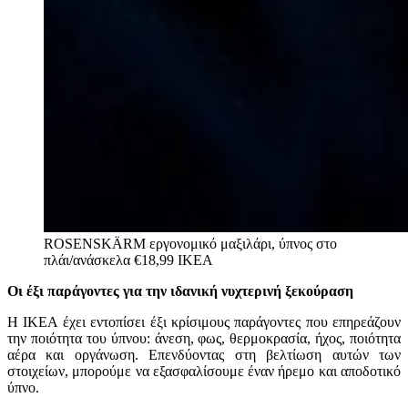
ROSENSKÄRM εργονομικό μαξιλάρι, ύπνος στο
πλάι/ανάσκελα €18,99
ΙΚΕΑ
Οι
έ
ξι
π
αράγοντες για την
ι
δανική
ν
υχτερινή
ξ
εκούραση
Η ΙΚΕΑ έχει εντοπίσει έξι κρίσιμους παράγοντες που επηρεάζουν
την ποιότητα του ύπνου: άνεση, φως, θερμοκρασία, ήχος, ποιότητα
αέρα και οργάνωση. Επενδύοντας στη βελτίωση αυτών των
στοιχείων, μπορούμε να εξασφαλίσουμε έναν ήρεμο και αποδοτικό
ύπνο.