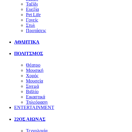
Ταξίδι
Ευεξία
Pet Life
Γονείς
Στυλ
Προτάσεις
ΑΘΛΗΤΙΚΑ
ΠΟΛΙΤΣΜΟΣ
Θέατρο
Μουσική
Χορός
Μουσεία
Σινεμά
Βιβλίο
Εικαστικά
Τηλεόραση
ENTERTAINMENT
22ΟΣ ΑΙΩΝΑΣ
Τεχνολογία