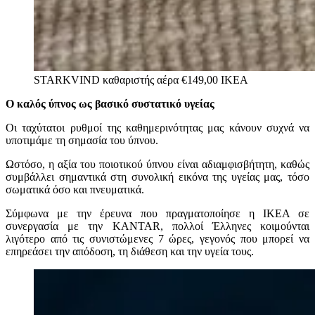
STARKVIND καθαριστής αέρα €149,00
ΙΚΕΑ
Ο
κ
αλός
ύ
πνος ως
β
ασικό
σ
υστατικό
υ
γείας
Οι ταχύτατοι ρυθμοί της καθημερινότητας μας κάνουν συχνά να
υποτιμάμε τη σημασία του ύπνου.
Ωστόσο, η αξία του ποιοτικού ύπνου είναι αδιαμφισβήτητη, καθώς
συμβάλλει σημαντικά στη συνολική εικόνα της υγείας μας, τόσο
σωματικά όσο και πνευματικά.
Σύμφωνα με την έρευνα που πραγματοποίησε η ΙΚΕΑ σε
συνεργασία με την KANTAR, πολλοί Έλληνες κοιμούνται
λιγότερο από τις συνιστώμενες 7 ώρες, γεγονός που μπορεί να
επηρεάσει την απόδοση, τη διάθεση και την υγεία τους.