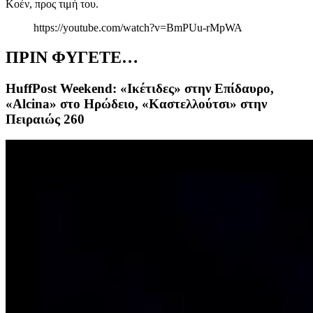
Κοέν, προς τιμή του.
https://youtube.com/watch?v=BmPUu-rMpWA
ΠΡΙΝ ΦΥΓΕΤΕ…
HuffPost Weekend: «Ικέτιδες» στην Επίδαυρο,
«Alcina» στο Ηρώδειο, «Καστελλούτσι» στην
Πειραιώς 260