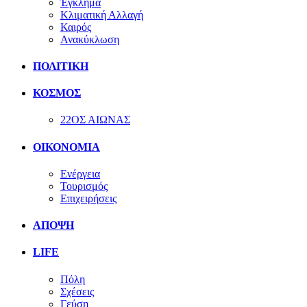
Έγκλημα
Κλιματική Αλλαγή
Καιρός
Ανακύκλωση
ΠΟΛΙΤΙΚΗ
ΚΟΣΜΟΣ
22ΟΣ ΑΙΩΝΑΣ
ΟΙΚΟΝΟΜΙΑ
Ενέργεια
Τουρισμός
Επιχειρήσεις
ΑΠΟΨΗ
LIFE
Πόλη
Σχέσεις
Γεύση