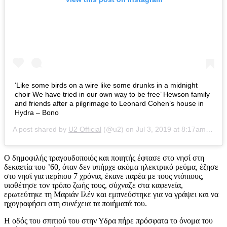
‘Like some birds on a wire like some drunks in a midnight
choir We have tried in our own way to be free’ Hewson family
and friends after a pilgrimage to Leonard Cohen’s house in
Hydra – Bono
A post shared by
U2 Official
(@u2) on
Jul 3, 2019 at 8:17am PDT
Ο δημοφιλής τραγουδοποιός και ποιητής έφτασε στο νησί στη
δεκαετία του ’60, όταν δεν υπήρχε ακόμα ηλεκτρικό ρεύμα, έζησε
στο νησί για περίπου 7 χρόνια, έκανε παρέα με τους ντόπιους,
υιοθέτησε τον τρόπο ζωής τους, σύχναζε στα καφενεία,
ερωτεύτηκε τη Μαριάν Ιλέν και εμπνεύστηκε για να γράψει και να
ηχογραφήσει στη συνέχεια τα ποιήματά του.
Η οδός του σπιτιού του στην Υδρα πήρε πρόσφατα το όνομα του