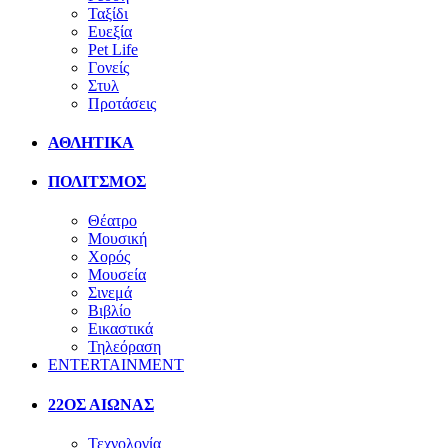
Ταξίδι
Ευεξία
Pet Life
Γονείς
Στυλ
Προτάσεις
ΑΘΛΗΤΙΚΑ
ΠΟΛΙΤΣΜΟΣ
Θέατρο
Μουσική
Χορός
Μουσεία
Σινεμά
Βιβλίο
Εικαστικά
Τηλεόραση
ENTERTAINMENT
22ΟΣ ΑΙΩΝΑΣ
Τεχνολογία