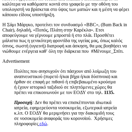
καλύτερα να καθόμαστε κοντά στο γραφείο με την οθόνη του
υπολογιστή να βρίσκεται στο ύψος των ματιών και η μέση να φέρει
κάποιου είδους υποστήριξη.
Η Σάμι Μάργκο, προτείνει τον συνδυασμό «BBC», (Bum Back in
Chair), δηλαδή, «Ποπός, Πλάτη στην Καρέκλα». Ετσι
αποφεύγουμε να γέρνουμε μπροστά ή στο πλάι. Προσθέτει
μάλιστα πως η γενικότερη φροντίδα της υγείας μας, όπως καλός
ύπνος, σωστή (υγιεινή) διατροφή και άσκηση, θα μας βοηθήσει να
νιώθουμε ενέργεια καθ′ όλη την διάρκεια που #Μένουμε_Σπίτι.
Advertisement
Πολίτες που ανησυχούν ότι πάσχουν από λοίμωξη του
αναπνευστικού (πυρετό ή/και βήχα ή/και δύσπνοια) και
ήρθαν σε επαφή με πιθανό ή επιβεβαιωμένο κρούσμα
ή έχουν ιστορικό ταξιδιού σε πληττόμενες χώρες θα
πρέπει να επικοινωνούν με τον ΕΟΔΥ
στο τηλ.
1135
.
Προσοχή
:
Δεν θα πρέπει να επισκέπτονται ιδιωτικά
ιατρεία, εφημερεύοντα νοσοκομεία, εξωτερικά ιατρεία
κ.λπ. Ο ΕΟΔΥ θα μεριμνήσει για την διακομιδή τους
σε νοσοκομεία αναφοράς του κορονοϊού. Χρήσιμες
πληροφορίες
εδώ
.