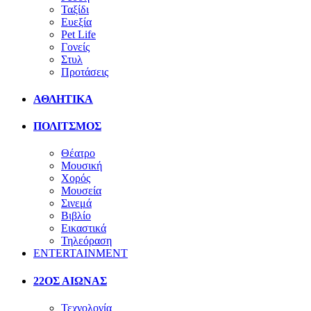
Ταξίδι
Ευεξία
Pet Life
Γονείς
Στυλ
Προτάσεις
ΑΘΛΗΤΙΚΑ
ΠΟΛΙΤΣΜΟΣ
Θέατρο
Μουσική
Χορός
Μουσεία
Σινεμά
Βιβλίο
Εικαστικά
Τηλεόραση
ENTERTAINMENT
22ΟΣ ΑΙΩΝΑΣ
Τεχνολογία