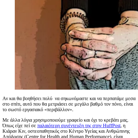
Αν και θα βοηθήσει πολύ να σηκωνόμαστε και να περπατάμε μεσα
στο σπίτι, αυτό που θα μετριάσει σε μεγάλο βαθμό τον πόνο, είναι
το σωστό εργασιακό «περιβάλλον».
Με άλλα λόγια χρησιμοποιούμε γραφείο και όχι το κρεβάτι μας.
Όπως είχε πεί σε
παλαιότερη συνέντευξη της στην HuffPost
, η
Κιάραν Κιν, οστεοπαθητικός στο Κέντρο Υγείας και Ανθρώπινης
Απόδοσης (Centre for Health and Human Performance), είναι