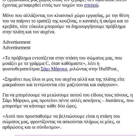
έχοντας μεταφερθεί εντός των τοιχών του
σπιτιού
.
Μόνο που αλλάζοντας τον κλασσικό χώρο εργασίας, με την θέση
του να παίρνει το τραπέζι της κουζίνας, ο καναπές ή ακόμα και το
κρεβάτι, τότε εύκολα μπορούμε να δημιουργήσουμε πρόβλημα
στην πλάτη και τον αυχένα.
Advertisement
Advertisement
«Το πρόβλημα εντοπίζεται στην στάση του σώματος μας, που
μοιάζει με το γράμμα C, όταν καθόμαστε», λέει η
φυισιοθεραπεύτρια
Σάμι Μάργκο
, μιλώντας στην HuffPost.
«Σημαίνει πως όλοι οι μυς του αυχένα αλλά και της πλάτης είτε
μακραίνουν και τεντώνονται είτε μαζεύονται και σφίγγουν».
Για να μπορέσουμε να μειώσουμε αυτού του είδους τους πόνους, η
Σάμι Μάργκο, μας προτείνει πέντε απλές ασκήσεις – διατάσεις, που
μπορούμε να κάνουμε κάθε δύο ώρες.
«Αυτό που προσπαθούμε να βελτιώσουμε είναι η στάση του
σώματος μας, φροντίζοντας να ασκούνται πλήρως οι μύες, οι
αρθρώσεις και οι σύνδεσμοι».