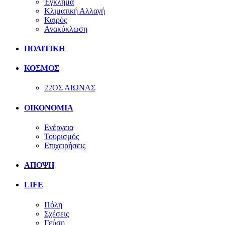
Έγκλημα
Κλιματική Αλλαγή
Καιρός
Ανακύκλωση
ΠΟΛΙΤΙΚΗ
ΚΟΣΜΟΣ
22ΟΣ ΑΙΩΝΑΣ
ΟΙΚΟΝΟΜΙΑ
Ενέργεια
Τουρισμός
Επιχειρήσεις
ΑΠΟΨΗ
LIFE
Πόλη
Σχέσεις
Γεύση